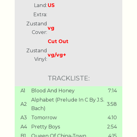
Land:
US
Extra:
Zustand
vg
Cover:
Cut Out
Zustand
vg/vg+
Vinyl:
TRACKLISTE:
A1
Blood And Honey
7:14
Alphabet (Prelude In C By J.S.
A2
3:58
Bach)
A3
Tomorrow
4:10
A4
Pretty Boys
2:54
B1
Queen Of China-Town
4:15