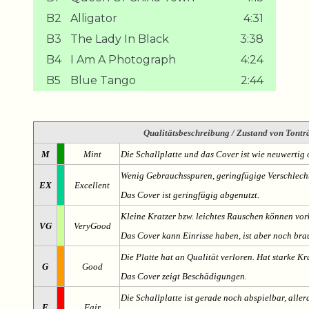
B2
Alligator
4:31
B3
The Lady In Black
3:38
B4
I Am A Photograph
4:24
B5
Blue Tango
2:44
Qualitätsbeschreibung
/ Zustand von Tonträ
M
Mint
Die Schallplatte und das Cover ist wie neuwertig 
Wenig Gebrauchsspuren, geringfügige Verschlech
EX
Excellent
Das Cover ist geringfügig abgenutzt.
Kleine Kratzer bzw. leichtes Rauschen können v
VG
VeryGood
Das Cover kann Einrisse haben, ist aber noch br
Die Platte hat an Qualität verloren. Hat starke Kr
G
Good
Das Cover zeigt Beschädigungen.
Die Schallplatte ist gerade noch abspielbar, aller
F
Fair