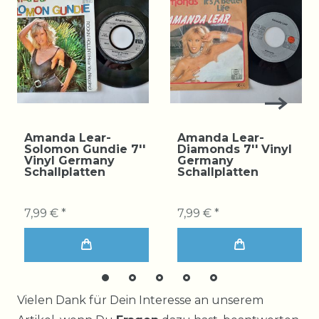
Amanda Lear-
Amanda Lear-
Solomon Gundie 7''
Diamonds 7'' Vinyl
Vinyl Germany
Germany
Schallplatten
Schallplatten
7,99 € *
7,99 € *
Ceres::Template.mailFormHoneypotLabel
Vielen Dank für Dein Interesse an unserem