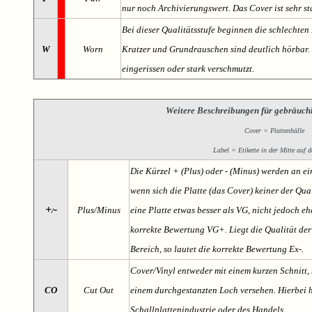
nur noch Archivierungswert. Das Cover ist sehr s
Bei dieser Qualitätsstufe beginnen die schlechten 
W
Worn
Kratzer und Grundrauschen sind deutlich hörbar. D
eingerissen oder stark verschmutzt.
Weitere Beschreibungen für gebräuch
Cover = Plattenhülle
Label = Etikette in der Mitte auf d
Die Kürzel + (Plus) oder - (Minus) werden an e
wenn sich die Platte (das Cover) keiner der Qual
+
-
Plus/Minus
eine Platte etwas besser als VG, nicht jedoch ehe
/
korrekte Bewertung VG+. Liegt die Qualität der
Bereich, so lautet die korrekte Bewertung Ex-.
Cover/Vinyl entweder mit einem kurzen Schnitt, 
CO
Cut Out
einem durchgestanzten Loch versehen. Hierbei h
Schallplattenindustrie oder des Handels.