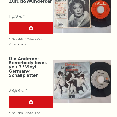
Zurück/Wunderbar
11,99 € *
*
incl. ges. MwSt.
zzgl.
Versandkosten
Die Anderen-
Somebody loves
you 7'' Vinyl
Germany
Schallplatten
29,99 € *
*
incl. ges. MwSt.
zzgl.