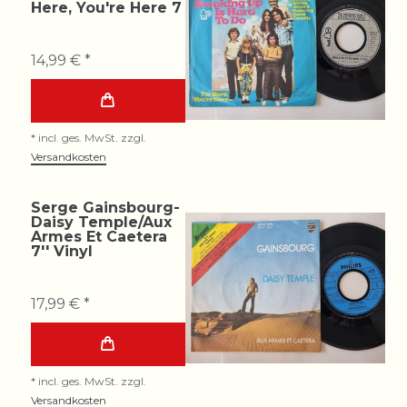
Here, You're Here 7
14,99 € *
*
incl. ges. MwSt.
zzgl.
Versandkosten
Serge Gainsbourg-
Daisy Temple/Aux
Armes Et Caetera
7'' Vinyl
17,99 € *
*
incl. ges. MwSt.
zzgl.
Versandkosten