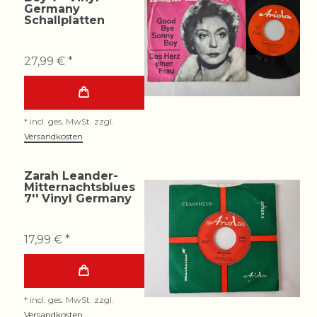
Germany
Schallplatten
27,99 € *
*
incl. ges. MwSt.
zzgl.
Versandkosten
Zarah Leander-
Mitternachtsblues
7'' Vinyl Germany
17,99 € *
*
incl. ges. MwSt.
zzgl.
Versandkosten