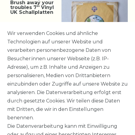
Brush away your
troubles 7'' Vinyl
UK Schallplatten
11,99 € *
Wir verwenden Cookies und ähnliche
Technologien auf unserer Website und
verarbeiten personenbezogene Daten von
*
incl. ges. MwSt.
zzgl.
Besucher:innen unserer Webseite (z.B. IP-
Versandkosten
Adresse), um z.B. Inhalte und Anzeigen zu
personalisieren, Medien von Drittanbietern
einzubinden oder Zugriffe auf unsere Website zu
1
2
3
analysieren. Die Datenverarbeitung erfolgt erst
durch gesetzte Cookies. Wir teilen diese Daten
mit Dritten, die wir in den Einstellungen
benennen.
Impressum
Daten­schutz­erklärung
Die Datenverarbeitung kann mit Einwilligung
oder aufgrund eines berechtigten Interesses