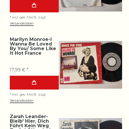
*
incl. ges. MwSt.
zzgl.
Versandkosten
Marilyn Monroe-I
Wanna Be Loved
By You/ Some Like
It Hot France
17,99 € *
*
incl. ges. MwSt.
zzgl.
Versandkosten
Zarah Leander-
Bleib' Hier, Dich
Führt Kein Weg