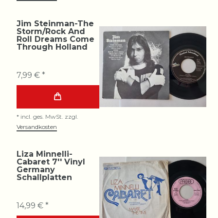
Jim Steinman-The
Storm/Rock And
Roll Dreams Come
Through Holland
7,99 € *
*
incl. ges. MwSt.
zzgl.
Versandkosten
Liza Minnelli-
Cabaret 7'' Vinyl
Germany
Schallplatten
14,99 € *