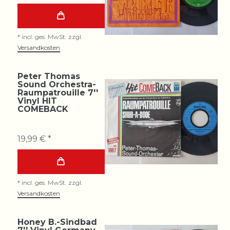
*
incl. ges. MwSt.
zzgl.
Versandkosten
Peter Thomas
Sound Orchestra-
Raumpatrouille 7''
Vinyl HIT
COMEBACK
19,99 € *
*
incl. ges. MwSt.
zzgl.
Versandkosten
Honey B.-Sindbad