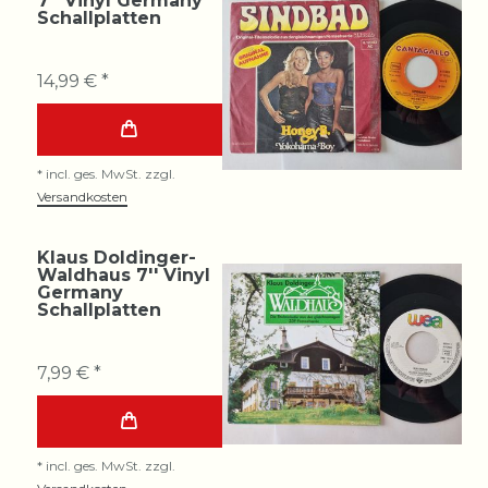
7'' Vinyl Germany
Schallplatten
14,99 € *
*
incl. ges. MwSt.
zzgl.
Versandkosten
Klaus Doldinger-
Waldhaus 7'' Vinyl
Germany
Schallplatten
7,99 € *
*
incl. ges. MwSt.
zzgl.