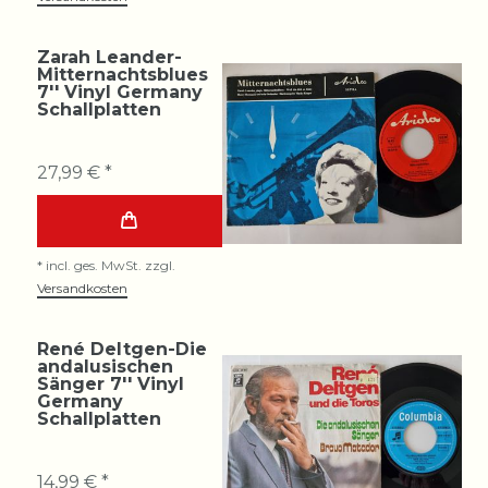
Zarah Leander-
Mitternachtsblues
7'' Vinyl Germany
Schallplatten
27,99 € *
*
incl. ges. MwSt.
zzgl.
Versandkosten
René Deltgen-Die
andalusischen
Sänger 7'' Vinyl
Germany
Schallplatten
14,99 € *