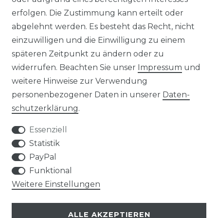
erfolgen. Die Zustimmung kann erteilt oder
abgelehnt werden. Es besteht das Recht, nicht
einzuwilligen und die Einwilligung zu einem
AGB
Widerrufs­recht
späteren Zeitpunkt zu ändern oder zu
widerrufen. Beachten Sie unser
Impressum
und
weitere Hinweise zur Verwendung
personenbezogener Daten in unserer
Daten­
Kontakt
VERTRAG WIDERRUFEN
schutz­erklärung
.
Essenziell
Statistik
PayPal
SERVICE
Funktional
Weitere Einstellungen
VERSANDKOSTEN
ALLE AKZEPTIEREN