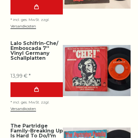
*
incl. ges. MwSt.
zzgl.
Versandkosten
Lalo Schifrin-Che/
Emboscada 7''
Vinyl Germany
Schallplatten
13,99 € *
*
incl. ges. MwSt.
zzgl.
Versandkosten
The Partridge
Family-Breaking Up
Is Hard To Do/I'm