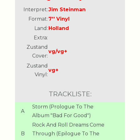
Interpret:
Jim Steinman
Format:
7'' Vinyl
Land:
Holland
Extra:
Zustand
vg/vg+
Cover:
Zustand
vg+
Vinyl:
TRACKLISTE:
Storm (Prologue To The
A
Album "Bad For Good")
Rock And Roll Dreams Come
B
Through (Epilogue To The