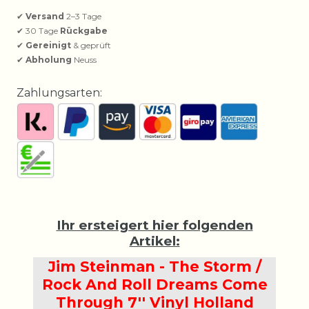
✔
Versand
2–3 Tage
✔ 30 Tage
Rückgabe
✔
Gereinigt
& geprüft
✔
Abholung
Neuss
Zahlungsarten:
Ihr ersteigert hier folgenden
Artikel:
Jim Steinman - The Storm /
Rock And Roll Dreams Come
Through 7'' Vinyl Holland