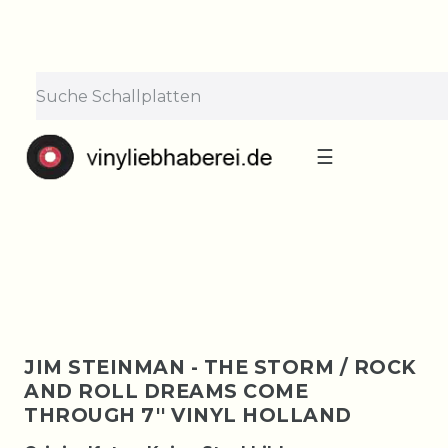
×
Lieferpause vom 10. bis 29.
August
Bestellungen nehmen wir gerne entgegen —
der Versand startet wieder ab Montag, 31.
August. Danke für euer Verständnis!
☰
JIM STEINMAN - THE STORM / ROCK
AND ROLL DREAMS COME
THROUGH 7'' VINYL HOLLAND