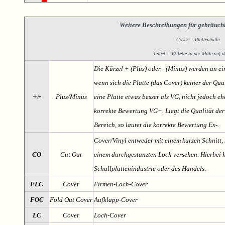
Weitere Beschreibungen für gebräuch
Cover = Plattenhülle
Label = Etikette in der Mitte auf d
Die Kürzel + (Plus) oder - (Minus) werden an e
wenn sich die Platte (das Cover) keiner der Qual
+
-
Plus/Minus
eine Platte etwas besser als VG, nicht jedoch ehe
/
korrekte Bewertung VG+. Liegt die Qualität der
Bereich, so lautet die korrekte Bewertung Ex-.
Cover/Vinyl entweder mit einem kurzen Schnitt, 
CO
Cut Out
einem durchgestanzten Loch versehen. Hierbei h
Schallplattenindustrie oder des Handels.
FLC
Cover
Firmen-Loch-Cover
FOC
Fold Out Cover
Aufklapp-Cover
LC
Cover
Loch-Cover