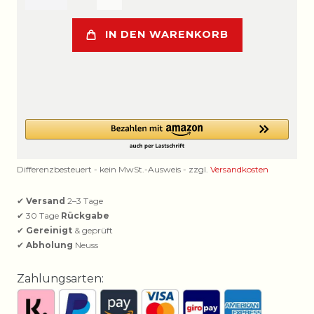
IN DEN WARENKORB
Differenzbesteuert - kein MwSt.-Ausweis - zzgl.
Versandkosten
✔
Versand
2–3 Tage
✔ 30 Tage
Rückgabe
✔
Gereinigt
& geprüft
✔
Abholung
Neuss
Zahlungsarten: