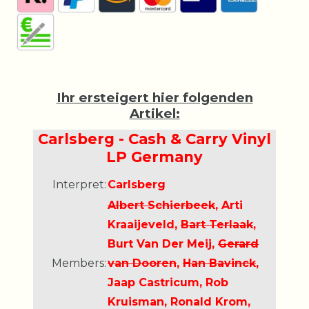
Ihr ersteigert hier folgenden
Artikel:
Carlsberg - Cash & Carry Vinyl
LP Germany
Interpret:
Carlsberg
Albert Schierbeek
, Arti
Kraaijeveld,
Bart Terlaak
,
Burt Van Der Meij,
Gerard
Members:
van Dooren
,
Han Bavinck
,
Jaap Castricum, Rob
Kruisman, Ronald Krom,