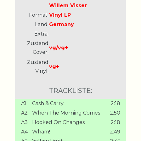
Willem Visser
Format:
Vinyl LP
Land:
Germany
Extra:
Zustand
vg/vg+
Cover:
Zustand
vg+
Vinyl:
TRACKLISTE:
A1
Cash & Carry
2:18
A2
When The Morning Comes
2:50
A3
Hooked On Changes
2:18
A4
Wham!
2:49