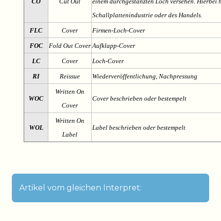
CO
Cut Out
einem durchgestanzten Loch versehen. Hierbei h
Schallplattenindustrie oder des Handels.
FLC
Cover
Firmen-Loch-Cover
FOC
Fold Out Cover
Aufklapp-Cover
LC
Cover
Loch-Cover
RI
Reissue
Wiederveröffentlichung, Nachpressung
Written On
WOC
Cover beschrieben oder bestempelt
Cover
Written On
WOL
Label beschrieben oder bestempelt
Label
Artikel vom gleichen Interpret: