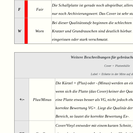
Die Schallplatte ist gerade noch abspielbar, aller
F
Fair
nur noch Archivierungswert. Das Cover ist sehr s
Bei dieser Qualitätsstufe beginnen die schlechten 
W
Worn
Kratzer und Grundrauschen sind deutlich hörbar. D
eingerissen oder stark verschmutzt.
Weitere Beschreibungen für gebräuch
Cover = Plattenhülle
Label = Etikette in der Mitte auf d
Die Kürzel + (Plus) oder - (Minus) werden an e
wenn sich die Platte (das Cover) keiner der Qual
+
-
Plus/Minus
eine Platte etwas besser als VG, nicht jedoch ehe
/
korrekte Bewertung VG+. Liegt die Qualität der
Bereich, so lautet die korrekte Bewertung Ex-.
Cover/Vinyl entweder mit einem kurzen Schnitt, 