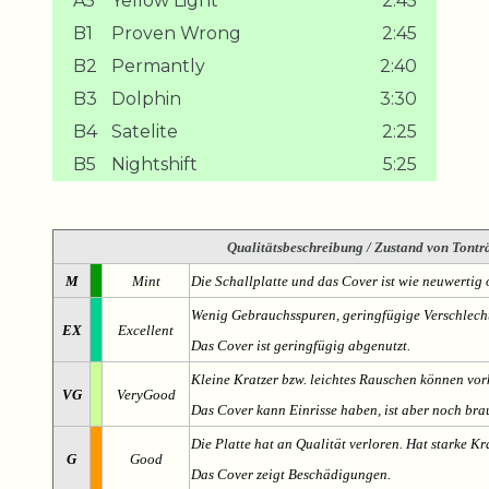
A5
Yellow Light
2:45
B1
Proven Wrong
2:45
B2
Permantly
2:40
B3
Dolphin
3:30
B4
Satelite
2:25
B5
Nightshift
5:25
Qualitätsbeschreibung
/ Zustand von Tonträ
M
Mint
Die Schallplatte und das Cover ist wie neuwertig 
Wenig Gebrauchsspuren, geringfügige Verschlech
EX
Excellent
Das Cover ist geringfügig abgenutzt.
Kleine Kratzer bzw. leichtes Rauschen können v
VG
VeryGood
Das Cover kann Einrisse haben, ist aber noch br
Die Platte hat an Qualität verloren. Hat starke Kr
G
Good
Das Cover zeigt Beschädigungen.