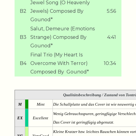
Jewel Song (O Heavenly
B2
Jewels) Composed By 
5:56
Gounod*
Salut, Demeure (Emotions
B3
Strange) Composed By 
4:41
Gounod*
Final Trio (My Heart Is
B4
Overcome With Terror)
10:34
Composed By  Gounod*
Qualitätsbeschreibung
/ Zustand von Tonträ
M
Mint
Die Schallplatte und das Cover ist wie neuwertig 
Wenig Gebrauchsspuren, geringfügige Verschlech
EX
Excellent
Das Cover ist geringfügig abgenutzt.
Kleine Kratzer bzw. leichtes Rauschen können v
VG
VeryGood