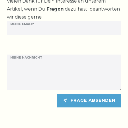
Ceres::Template.mailFormHoneypotLabel
Vielen Dank für Dein Interesse an unserem
Artikel, wenn Du
Fragen
dazu hast, beantworten
wir diese gerne:
MEINE EMALI:*
MEINE NACHRICHT
FRAGE ABSENDEN