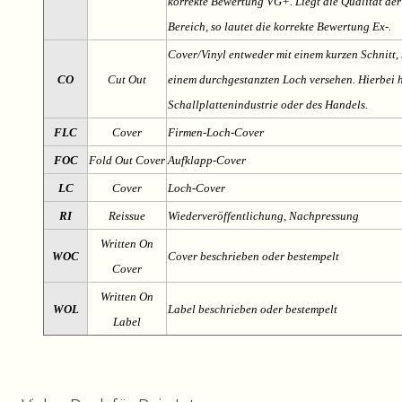
korrekte Bewertung VG+. Liegt die Qualität der
Bereich, so lautet die korrekte Bewertung Ex-.
Cover/Vinyl entweder mit einem kurzen Schnitt, 
CO
Cut Out
einem durchgestanzten Loch versehen. Hierbei h
Schallplattenindustrie oder des Handels.
FLC
Cover
Firmen-Loch-Cover
FOC
Fold Out Cover
Aufklapp-Cover
LC
Cover
Loch-Cover
RI
Reissue
Wiederveröffentlichung, Nachpressung
Written On
WOC
Cover beschrieben oder bestempelt
Cover
Written On
WOL
Label beschrieben oder bestempelt
Label