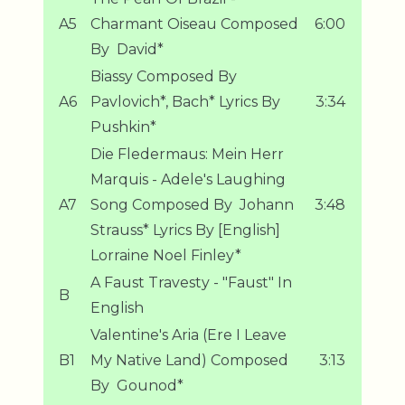
A5
Charmant Oiseau Composed
6:00
By  David*
Biassy Composed By 
A6
Pavlovich*, Bach* Lyrics By 
3:34
Pushkin*
Die Fledermaus: Mein Herr
Marquis - Adele's Laughing
A7
Song Composed By  Johann
3:48
Strauss* Lyrics By [English] 
Lorraine Noel Finley*
A Faust Travesty - "Faust" In
B
English
Valentine's Aria (Ere I Leave
B1
My Native Land) Composed
3:13
By  Gounod*