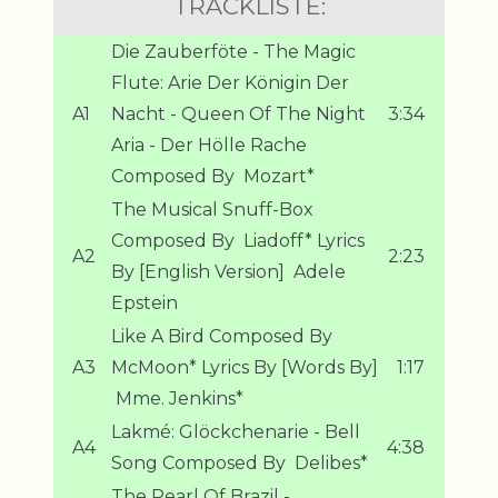
TRACKLISTE:
Die Zauberföte - The Magic
Flute: Arie Der Königin Der
A1
Nacht - Queen Of The Night
3:34
Aria - Der Hölle Rache
Composed By  Mozart*
The Musical Snuff-Box
Composed By  Liadoff* Lyrics
A2
2:23
By [English Version]  Adele
Epstein
Like A Bird Composed By 
A3
McMoon* Lyrics By [Words By]
1:17
 Mme. Jenkins*
Lakmé: Glöckchenarie - Bell
A4
4:38
Song Composed By  Delibes*
The Pearl Of Brazil -