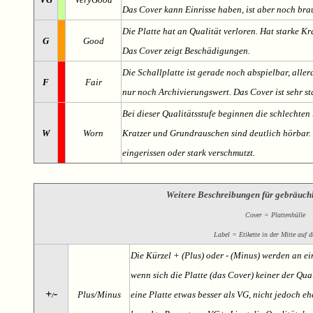
Das Cover kann Einrisse haben, ist aber noch br
Die Platte hat an Qualität verloren. Hat starke Kr
G
Good
Das Cover zeigt Beschädigungen.
Die Schallplatte ist gerade noch abspielbar, aller
F
Fair
nur noch Archivierungswert. Das Cover ist sehr s
Bei dieser Qualitätsstufe beginnen die schlechten 
W
Worn
Kratzer und Grundrauschen sind deutlich hörbar. D
eingerissen oder stark verschmutzt.
Weitere Beschreibungen für gebräuch
Cover = Plattenhülle
Label = Etikette in der Mitte auf d
Die Kürzel + (Plus) oder - (Minus) werden an e
wenn sich die Platte (das Cover) keiner der Qual
+
-
Plus/Minus
eine Platte etwas besser als VG, nicht jedoch ehe
/