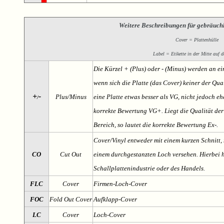
Weitere Beschreibungen für gebräuch
Cover = Plattenhülle
Label = Etikette in der Mitte auf d
Die Kürzel + (Plus) oder - (Minus) werden an e
wenn sich die Platte (das Cover) keiner der Qual
+
-
Plus/Minus
eine Platte etwas besser als VG, nicht jedoch ehe
/
korrekte Bewertung VG+. Liegt die Qualität der
Bereich, so lautet die korrekte Bewertung Ex-.
Cover/Vinyl entweder mit einem kurzen Schnitt, 
CO
Cut Out
einem durchgestanzten Loch versehen. Hierbei h
Schallplattenindustrie oder des Handels.
FLC
Cover
Firmen-Loch-Cover
FOC
Fold Out Cover
Aufklapp-Cover
LC
Cover
Loch-Cover