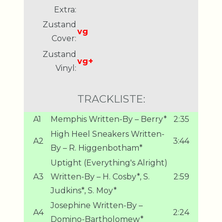
Extra:
Zustand
vg
Cover:
Zustand
vg+
Vinyl:
TRACKLISTE:
A1
Memphis Written-By – Berry*
2:35
High Heel Sneakers Written-
A2
3:44
By – R. Higgenbotham*
Uptight (Everything's Alright)
A3
Written-By – H. Cosby*, S.
2:59
Judkins*, S. Moy*
Josephine Written-By –
A4
2:24
Domino-Bartholomew*