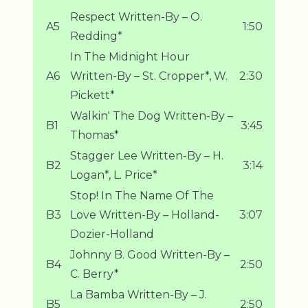
Respect Written-By – O.
A5
1:50
Redding*
In The Midnight Hour
A6
Written-By – St. Cropper*, W.
2:30
Pickett*
Walkin' The Dog Written-By –
B1
3:45
Thomas*
Stagger Lee Written-By – H.
B2
3:14
Logan*, L. Price*
Stop! In The Name Of The
B3
Love Written-By – Holland-
3:07
Dozier-Holland
Johnny B. Good Written-By –
B4
2:50
C. Berry*
La Bamba Written-By – J.
B5
2:50