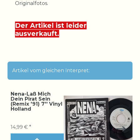
Originalfotos.
Der Artikel ist leider
ausverkauft.
Artikel vom gleichen Interpret:
Nena-Laß Mich
Dein Pirat Sein
(Remix '91) 7'' Vinyl
Holland
14,99 € *