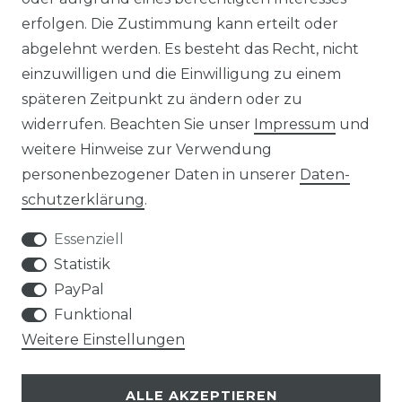
erfolgen. Die Zustimmung kann erteilt oder
abgelehnt werden. Es besteht das Recht, nicht
einzuwilligen und die Einwilligung zu einem
AGB
Widerrufs­recht
späteren Zeitpunkt zu ändern oder zu
widerrufen. Beachten Sie unser
Impressum
und
weitere Hinweise zur Verwendung
personenbezogener Daten in unserer
Daten­
Kontakt
VERTRAG WIDERRUFEN
schutz­erklärung
.
Essenziell
Statistik
PayPal
SERVICE
Funktional
Weitere Einstellungen
VERSANDKOSTEN
ALLE AKZEPTIEREN