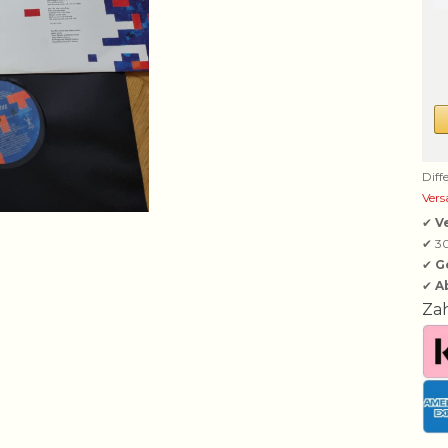
Diff
Vers
✔
V
✔ 3
✔
G
✔
A
Za