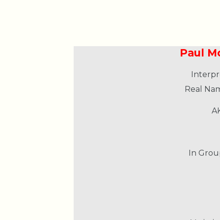
Paul M
Interpr
Real Na
A
In Grou