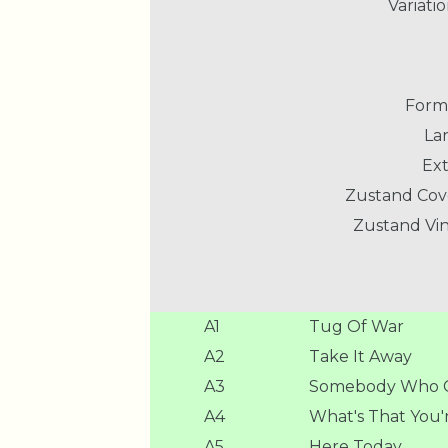
Variatio
Form
La
Ext
Zustand Cov
Zustand Vin
A1
Tug Of War
A2
Take It Away
A3
Somebody Who C
A4
What's That You'
A5
Here Today