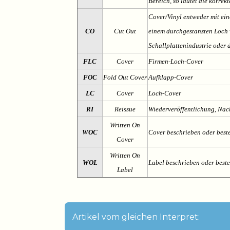
Bereich, so lautet die korrek
Cover/Vinyl entweder mit ein
CO
Cut Out
einem durchgestanzten Loch v
Schallplattenindustrie oder 
FLC
Cover
Firmen-Loch-Cover
FOC
Fold Out Cover
Aufklapp-Cover
LC
Cover
Loch-Cover
RI
Reissue
Wiederveröffentlichung, Na
Written On
WOC
Cover beschrieben oder best
Cover
Written On
WOL
Label beschrieben oder best
Label
Artikel vom gleichen Interpret: