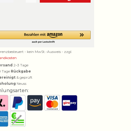
erenzbesteuert - kein MwSt.-Ausweis - zzgl.
andkosten
ersand
2–3 Tage
0 Tage
Rückgabe
ereinigt
& geprüft
bholung
Neuss
hlungsarten: