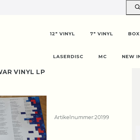
12" VINYL
7" VINYL
BOX
LASERDISC
MC
NEW I
WAR VINYL LP
Artikelnummer:
20199