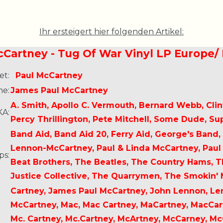
Ihr ersteigert hier folgenden Artikel:
cCartney - Tug Of War Vinyl LP Europe/ 
et:
Paul McCartney
me:
James Paul McCartney
A. Smith, Apollo C. Vermouth, Bernard Webb, Clin
KA:
Percy Thrillington, Pete Mitchell, Some Dude, S
Band Aid, Band Aid 20, Ferry Aid, George's Ban
Lennon-McCartney, Paul & Linda McCartney, Paul 
ps:
Beat Brothers, The Beatles, The Country Hams, 
Justice Collective, The Quarrymen, The Smokin' M
Cartney, James Paul McCartney, John Lennon, Le
McCartney, Mac, Mac Cartney, MaCartney, MacCar
Mc. Cartney, Mc.Cartney, McArtney, McCarney, Mc