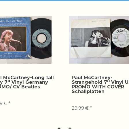
l McCartney-Long tall
Paul McCartney-
ly 7'' Vinyl Germany
Strangehold 7'' Vinyl 
MO/ CV Beatles
PROMO WITH COVER
Schallplatten
9 € *
29,99 € *