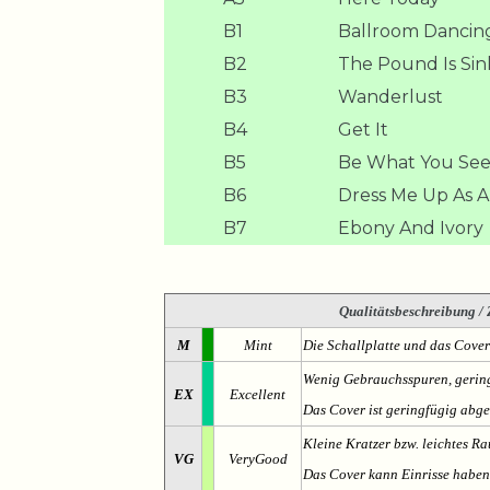
B1
Ballroom Dancin
B2
The Pound Is Sin
B3
Wanderlust
B4
Get It
B5
Be What You See 
B6
Dress Me Up As 
B7
Ebony And Ivory
Qualitätsbeschreibung
/ 
M
Mint
Die Schallplatte und das Cover
Wenig Gebrauchsspuren, gering
EX
Excellent
Das Cover ist geringfügig abge
Kleine Kratzer bzw. leichtes 
VG
VeryGood
Das Cover kann Einrisse haben