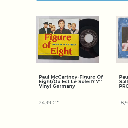
Paul McCartney-Figure Of
Pau
Eight/Ou Est Le Soleil? 7''
Sal
Vinyl Germany
PRO
24,99 € *
18,9