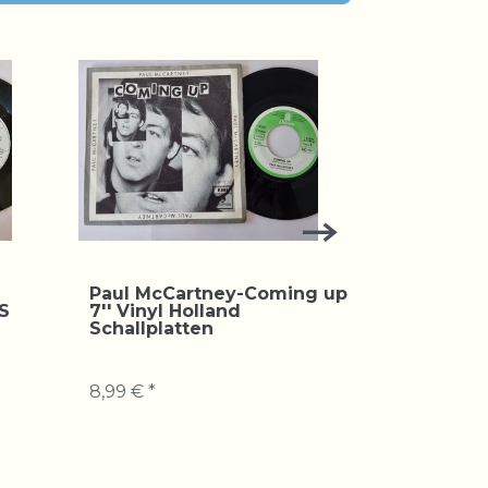
Paul McCartney-Coming up
Paul McCa
US
7'' Vinyl Holland
The Dirt 
Schallplatten
Schallpla
8,99 € *
7,99 € *