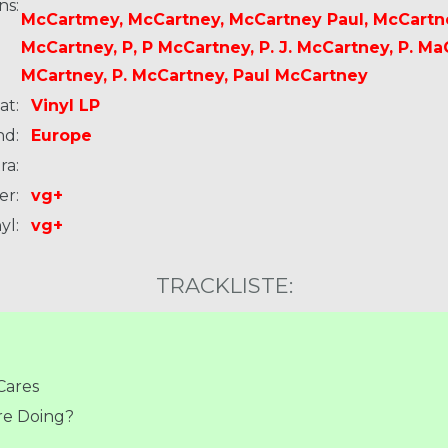
ns:
McCartmey, McCartney, McCartney Paul, McCartney
McCartney, P, P McCartney, P. J. McCartney, P. Ma
MCartney, P. McCartney, Paul McCartney
at:
Vinyl LP
nd:
Europe
ra:
er:
vg+
yl:
vg+
TRACKLISTE:
ares
re Doing?