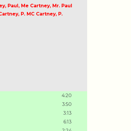
, Paul, Me Cartney, Mr. Paul
Cartney, P. MC Cartney, P.
4:20
3:50
3:13
6:13
2:24