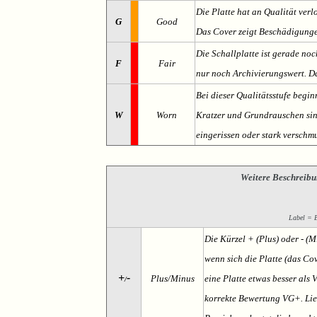
Die Platte hat an Qualität verl
G
Good
Das Cover zeigt Beschädigung
Die Schallplatte ist gerade noc
F
Fair
nur noch Archivierungswert. Da
Bei dieser Qualitätsstufe begin
W
Worn
Kratzer und Grundrauschen sind 
eingerissen oder stark verschmu
Weitere Beschreibu
Label = Et
Die Kürzel + (Plus) oder - (
wenn sich die Platte (das Cov
+
-
Plus/Minus
eine Platte etwas besser als 
/
korrekte Bewertung VG+. Lieg