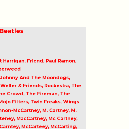
Beatles
t Harrigan, Friend, Paul Ramon,
uperweed
d, Johnny And The Moondogs,
Weller & Friends, Rockestra, The
The Crowd, The Fireman, The
ojo Filters, Twin Freaks, Wings
nnon-McCartney, M. Cartney, M.
teney, MacCartney, Mc Cartney,
Carntey, McCarteey, McCarting,