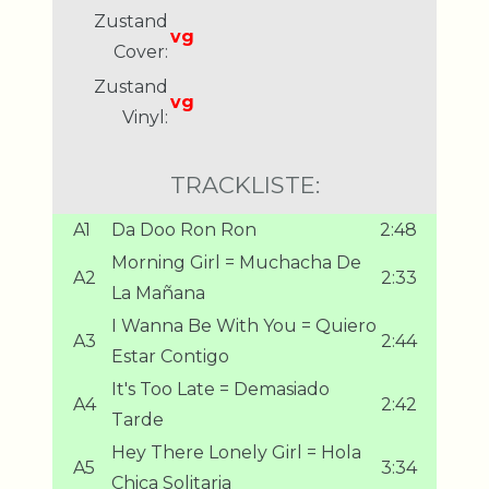
Zustand
vg
Cover:
Zustand
vg
Vinyl:
TRACKLISTE:
A1
Da Doo Ron Ron
2:48
Morning Girl = Muchacha De
A2
2:33
La Mañana
I Wanna Be With You = Quiero
A3
2:44
Estar Contigo
It's Too Late = Demasiado
A4
2:42
Tarde
Hey There Lonely Girl = Hola
A5
3:34
Chica Solitaria