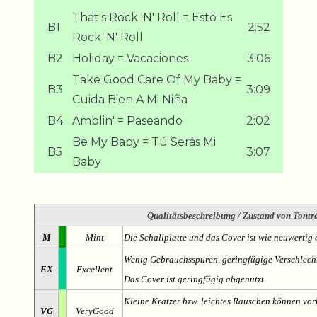
That's Rock 'N' Roll = Esto Es
B1
2:52
Rock 'N' Roll
B2
Holiday = Vacaciones
3:06
Take Good Care Of My Baby =
B3
3:09
Cuida Bien A Mi Niña
B4
Amblin' = Paseando
2:02
Be My Baby = Tú Serás Mi
B5
3:07
Baby
Qualitätsbeschreibung
/ Zustand von Tonträ
M
Mint
Die Schallplatte und das Cover ist wie neuwertig 
Wenig Gebrauchsspuren, geringfügige Verschlech
EX
Excellent
Das Cover ist geringfügig abgenutzt.
Kleine Kratzer bzw. leichtes Rauschen können v
VG
VeryGood