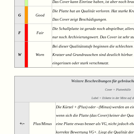
Das Cover kann Einrisse haben, ist aber noch br
Die Platte hat an Qualität verloren. Hat starke Kr
G
Good
Das Cover zeigt Beschädigungen.
Die Schallplatte ist gerade noch abspielbar, aller
F
Fair
nur noch Archivierungswert. Das Cover ist sehr s
Bei dieser Qualitätsstufe beginnen die schlechten 
W
Worn
Kratzer und Grundrauschen sind deutlich hörbar. D
eingerissen oder stark verschmutzt.
Weitere Beschreibungen für gebräuch
Cover = Plattenhülle
Label = Etikette in der Mitte auf d
Die Kürzel + (Plus) oder - (Minus) werden an e
wenn sich die Platte (das Cover) keiner der Qual
+
-
Plus/Minus
eine Platte etwas besser als VG, nicht jedoch ehe
/
korrekte Bewertung VG+. Liegt die Qualität der