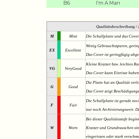
B6
I'm A Man
Qualitätsbeschreibung
/ 
M
Mint
Die Schallplatte und das Cover
Wenig Gebrauchsspuren, gering
EX
Excellent
Das Cover ist geringfügig abge
Kleine Kratzer bzw. leichtes 
VG
VeryGood
Das Cover kann Einrisse haben
Die Platte hat an Qualität verl
G
Good
Das Cover zeigt Beschädigung
Die Schallplatte ist gerade noc
F
Fair
nur noch Archivierungswert. Da
Bei dieser Qualitätsstufe begin
W
Worn
Kratzer und Grundrauschen sind 
eingerissen oder stark verschmu