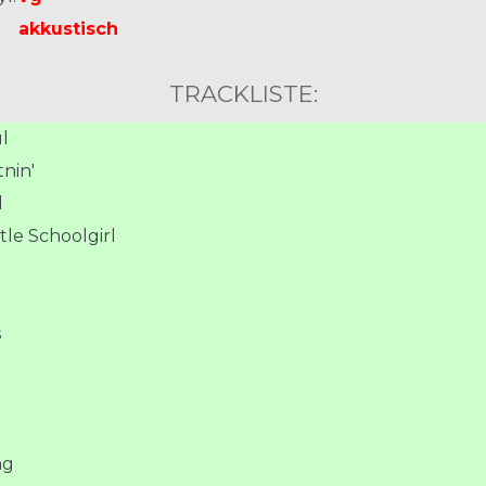
akkustisch
TRACKLISTE:
l
nin'
d
tle Schoolgirl
s
ng