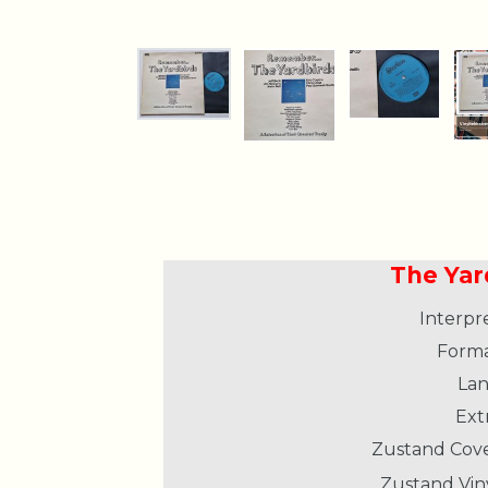
The Yar
Interpre
Forma
Lan
Extr
Zustand Cove
Zustand Viny