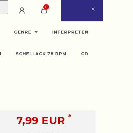
×
0
ugust
eder ab Montag, 31.
GENRE
INTERPRETEN
N
SCHELLACK 78 RPM
CD
*
7,99 EUR