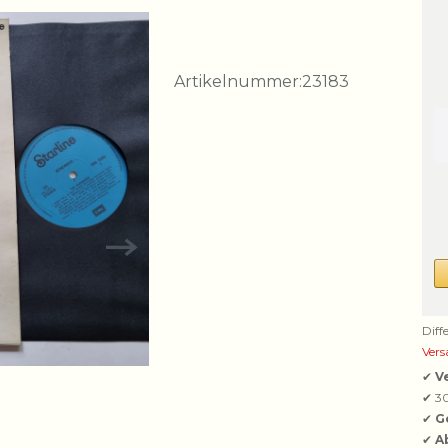
Artikelnummer:
23183
Diff
Vers
✔
V
✔ 3
✔
G
✔
A