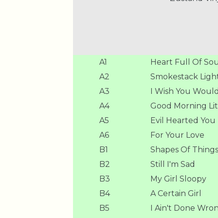
A1
Heart Full Of Sou
A2
Smokestack Light
A3
I Wish You Woul
A4
Good Morning Lit
A5
Evil Hearted You
A6
For Your Love
B1
Shapes Of Thing
B2
Still I'm Sad
B3
My Girl Sloopy
B4
A Certain Girl
B5
I Ain't Done Wro