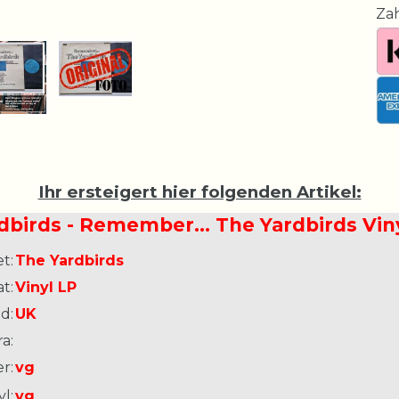
Za
Ihr ersteigert hier folgenden Artikel:
dbirds - Remember... The Yardbirds Vin
t:
The Yardbirds
t:
Vinyl LP
d:
UK
a:
r:
vg
l:
vg