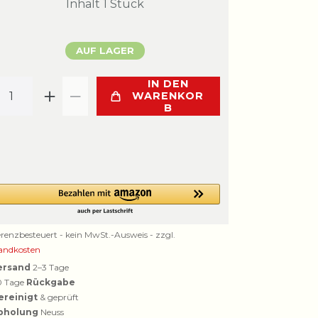
Inhalt
1
Stück
AUF LAGER
IN DEN
WARENKOR
B
erenzbesteuert - kein MwSt.-Ausweis - zzgl.
andkosten
ersand
2–3 Tage
0 Tage
Rückgabe
ereinigt
& geprüft
bholung
Neuss