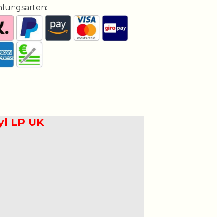
hlungsarten:
yl LP UK