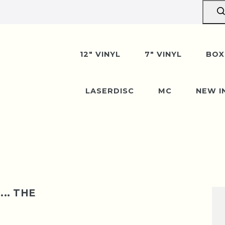
erpause vom 10. bis 29. A
n wir gerne entgegen — der Versand startet wi
12" VINYL
7" VINYL
BOX
August. Danke für euer Verständnis!
LASERDISC
MC
NEW I
.. THE