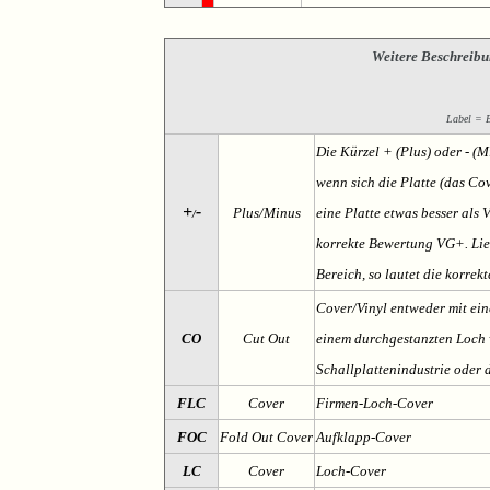
Weitere Beschreibu
Label = Et
Die Kürzel + (Plus) oder - (
wenn sich die Platte (das Cov
+
-
Plus/Minus
eine Platte etwas besser als 
/
korrekte Bewertung VG+. Lieg
Bereich, so lautet die korrek
Cover/Vinyl entweder mit ein
CO
Cut Out
einem durchgestanzten Loch v
Schallplattenindustrie oder 
FLC
Cover
Firmen-Loch-Cover
FOC
Fold Out Cover
Aufklapp-Cover
LC
Cover
Loch-Cover