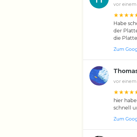
vor einem
Habe scho
der Platt
die Platt
Zum Googl
Thomas
vor einem
hier habe
schnell u
Zum Googl