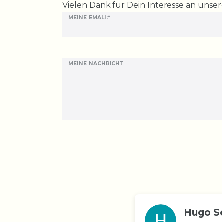
Ceres::Template.mailFormHoneypotLabel
Vielen Dank für Dein Interesse an unse
MEINE EMALI:*
MEINE NACHRICHT
Hugo S