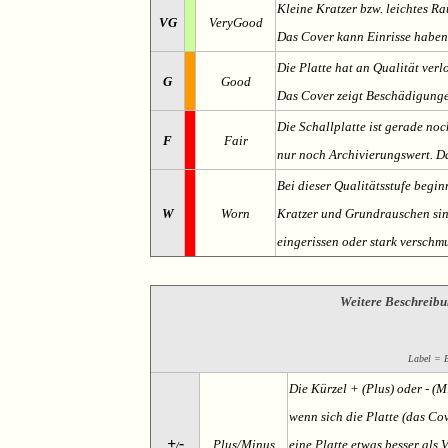
Kleine Kratzer bzw. leichtes 
VG
VeryGood
Das Cover kann Einrisse haben
Die Platte hat an Qualität verl
G
Good
Das Cover zeigt Beschädigung
Die Schallplatte ist gerade noc
F
Fair
nur noch Archivierungswert. Da
Bei dieser Qualitätsstufe begin
W
Worn
Kratzer und Grundrauschen sind 
eingerissen oder stark verschmu
Weitere Beschreibu
Label = Et
Die Kürzel + (Plus) oder - (
wenn sich die Platte (das Cov
+
-
Plus/Minus
eine Platte etwas besser als 
/