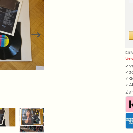
Diff
Vers
✔
V
✔ 3
✔
G
✔
A
Za