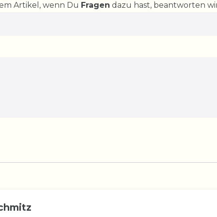
rem Artikel, wenn Du
Fragen
dazu hast, beantworten wir
chmitz