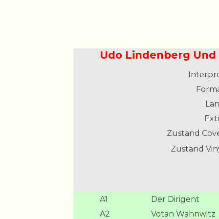
Udo Lindenberg Und 
Interpre
Forma
Lan
Extr
Zustand Cove
Zustand Viny
A1
Der Dirigent
A2
Votan Wahnwitz