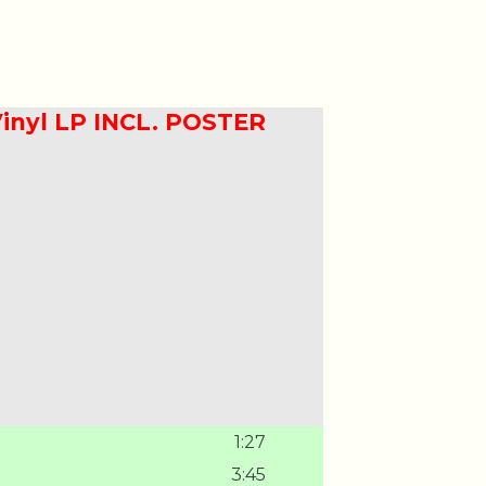
inyl LP INCL. POSTER
1:27
3:45