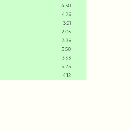
4:30
4:26
3:51
2:05
3:36
3:50
3:53
4:23
4:12