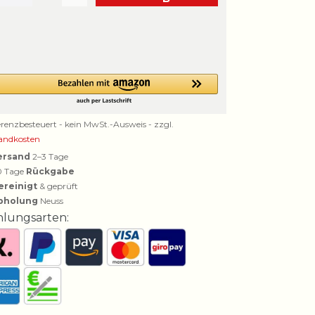
erenzbesteuert - kein MwSt.-Ausweis - zzgl.
andkosten
ersand
2–3 Tage
0 Tage
Rückgabe
ereinigt
& geprüft
bholung
Neuss
hlungsarten: