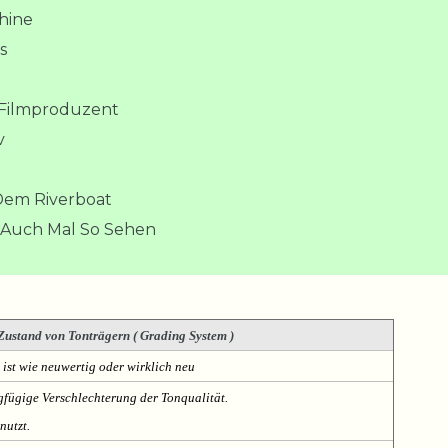
chine
s
 Filmproduzent
v
 Dem Riverboat
 Auch Mal So Sehen
Zustand von Tonträgern ( Grading System )
 ist wie neuwertig oder wirklich neu
fügige Verschlechterung der Tonqualität.
nutzt.