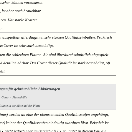
Rauschen können vorkommen.
, ist aber noch brauchbar.
oren. Hat starke Kratzer.
en.
h abspielbar, allerdings mit sehr starken Qualitätseinbußen. Praktisch
s Cover ist sehr stark beschädigt.
nen die schlechten Platten. Sie sind überdurchschnittlich abgespielt.
deutlich hörbar. Das Cover dieser Qualität ist stark beschädigt, oft
tzt.
ngen für gebräuchliche Abkürzungen
Cover = Plattenhülle
ikette in der Mitte auf der Platte
Minus) werden an eine der obenstehenden Qualitätsstufen angehängt,
er) keiner der Qualitätsstufen eindeutig zuordnen lässt. Beispiel: Ist
VG, nicht jedoch eher im Bereich als Ex, so lautet in diesem Fall die