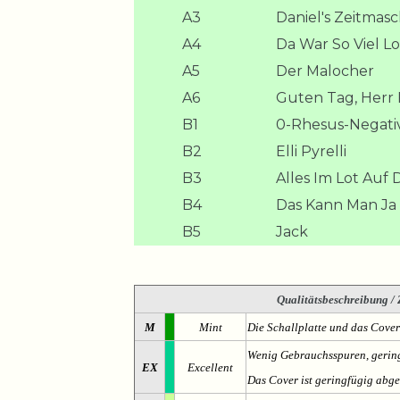
A3
Daniel's Zeitmas
A4
Da War So Viel Lo
A5
Der Malocher
A6
Guten Tag, Herr
B1
0-Rhesus-Negati
B2
Elli Pyrelli
B3
Alles Im Lot Auf
B4
Das Kann Man Ja
B5
Jack
Qualitätsbeschreibung
/ 
M
Mint
Die Schallplatte und das Cover
Wenig Gebrauchsspuren, gering
EX
Excellent
Das Cover ist geringfügig abge