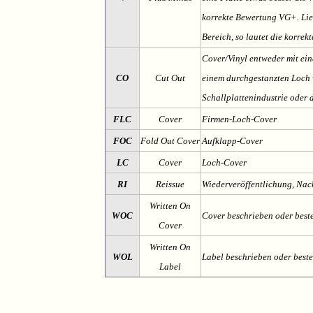
korrekte Bewertung VG+. Lieg
Bereich, so lautet die korrek
Cover/Vinyl entweder mit ein
CO
Cut Out
einem durchgestanzten Loch v
Schallplattenindustrie oder 
FLC
Cover
Firmen-Loch-Cover
FOC
Fold Out Cover
Aufklapp-Cover
LC
Cover
Loch-Cover
RI
Reissue
Wiederveröffentlichung, Na
Written On
WOC
Cover beschrieben oder best
Cover
Written On
WOL
Label beschrieben oder best
Label