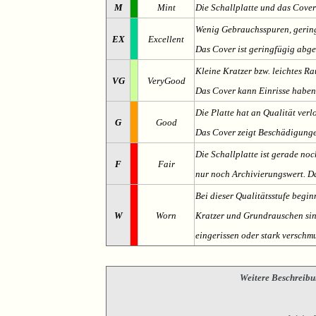
M
Mint
Die Schallplatte und das Cover
Wenig Gebrauchsspuren, gering
EX
Excellent
Das Cover ist geringfügig abge
Kleine Kratzer bzw. leichtes 
VG
VeryGood
Das Cover kann Einrisse haben
Die Platte hat an Qualität verl
G
Good
Das Cover zeigt Beschädigung
Die Schallplatte ist gerade noc
F
Fair
nur noch Archivierungswert. Da
Bei dieser Qualitätsstufe begin
W
Worn
Kratzer und Grundrauschen sind 
eingerissen oder stark verschmu
Weitere Beschreibu