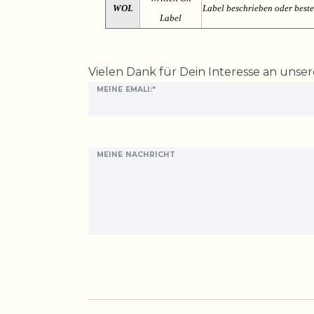
WOL
Label beschrieben oder best
Label
Ceres::Template.mailFormHoneypotLabel
Vielen Dank für Dein Interesse an unse
MEINE EMALI:*
MEINE NACHRICHT