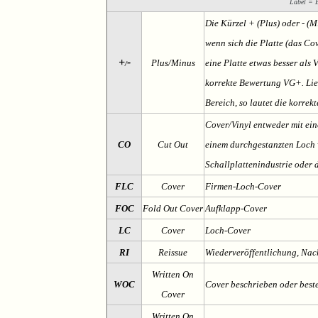
Label = Et
Die Kürzel + (Plus) oder - (
wenn sich die Platte (das Cov
+
-
Plus/Minus
eine Platte etwas besser als 
/
korrekte Bewertung VG+. Lieg
Bereich, so lautet die korrek
Cover/Vinyl entweder mit ein
CO
Cut Out
einem durchgestanzten Loch v
Schallplattenindustrie oder 
FLC
Cover
Firmen-Loch-Cover
FOC
Fold Out Cover
Aufklapp-Cover
LC
Cover
Loch-Cover
RI
Reissue
Wiederveröffentlichung, Na
Written On
WOC
Cover beschrieben oder best
Cover
Written On