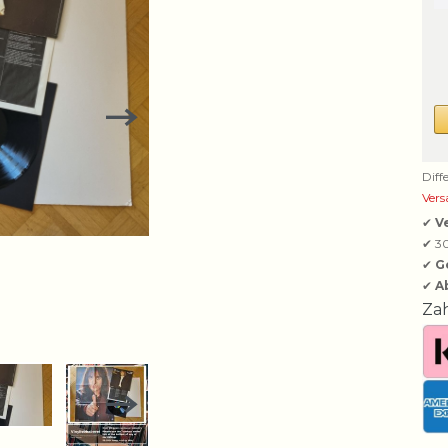
Diff
Vers
✔
V
✔ 3
✔
G
✔
A
Za