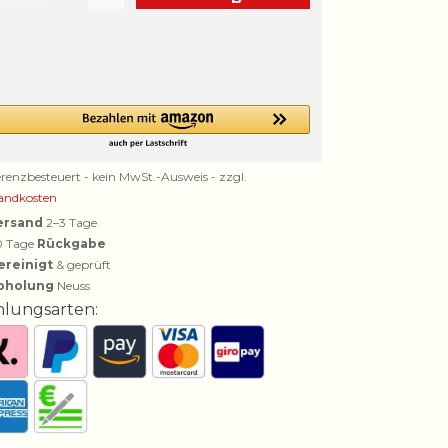
erenzbesteuert - kein MwSt.-Ausweis - zzgl.
andkosten
ersand
2–3 Tage
0 Tage
Rückgabe
ereinigt
& geprüft
bholung
Neuss
hlungsarten: