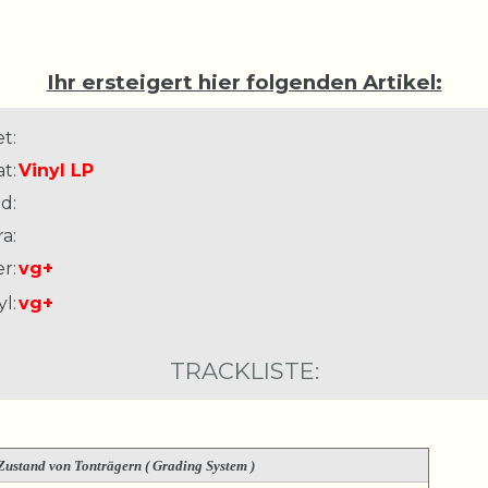
Ihr ersteigert hier folgenden Artikel:
t:
t:
Vinyl LP
d:
a:
r:
vg+
l:
vg+
TRACKLISTE:
Zustand von Tonträgern ( Grading System )