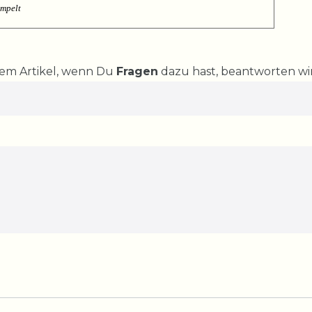
empelt
rem Artikel, wenn Du
Fragen
dazu hast, beantworten wir