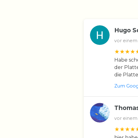
Hugo S
vor einem
Habe scho
der Platt
die Platt
Zum Googl
Thomas
vor einem
hier habe