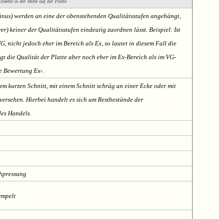
ikette in der Mitte auf der Platte
Minus) werden an eine der obenstehenden Qualitätsstufen angehängt,
er) keiner der Qualitätsstufen eindeutig zuordnen lässt. Beispiel: Ist
VG, nicht jedoch eher im Bereich als Ex, so lautet in diesem Fall die
t die Qualität der Platte aber noch eher im Ex-Bereich als im VG-
te Bewertung Ex-.
em kurzen Schnitt, mit einem Schnitt schräg an einer Ecke oder mit
ersehen. Hierbei handelt es sich um Restbestände der
des Handels.
chpressung
empelt