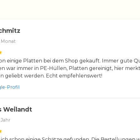
chmitz
 Monat
n einige Platten bei dem Shop gekauft. Immer gute Qua
en war immer in PE-Hüllen, Platten gereinigt, hier merkt
en geliebt werden. Echt empfehlenswert!
e-Profil
 Weilandt
 Jahr
 ich schon einige Schätze gefunden. Die Bestellungen