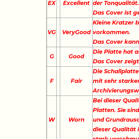
EX
Excellent
der Tonqualität
Das Cover ist g
Kleine Kratzer 
VG
VeryGood
vorkommen.
Das Cover kann 
Die Platte hat a
G
Good
Das Cover zeig
Die Schallplatte
F
Fair
mit sehr starke
Archivierungswe
Bei dieser Qual
Platten. Sie sin
W
Worn
und Grundrausc
dieser Qualität 