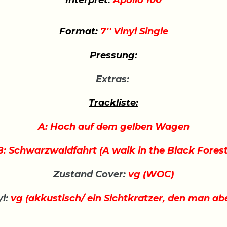
Interpret:
Apollo 100
Format:
7'' Vinyl Single
Pressung:
Extras:
Trackliste:
A: Hoch auf dem gelben Wagen
B: Schwarzwaldfahrt (A walk in the Black Forest
Zustand Cover:
vg (WOC)
l:
vg (akkustisch/ ein Sichtkratzer, den man abe