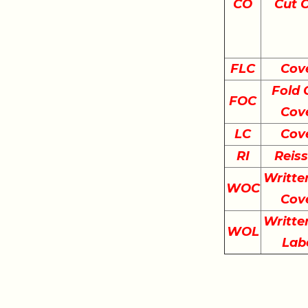
CO
Cut 
FLC
Cov
Fold 
FOC
Cov
LC
Cov
RI
Reis
Writte
WOC
Cov
Writte
WOL
Lab