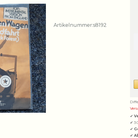
Artikelnummer:
s8192
Diff
Vers
✔
V
✔ 3
✔
G
✔
A