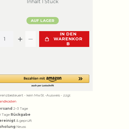
Inhalt
1
Stück
AUF LAGER
IN DEN
WARENKOR
B
erenzbesteuert - kein MwSt.-Ausweis - zzgl.
andkosten
ersand
2–3 Tage
0 Tage
Rückgabe
ereinigt
& geprüft
bholung
Neuss