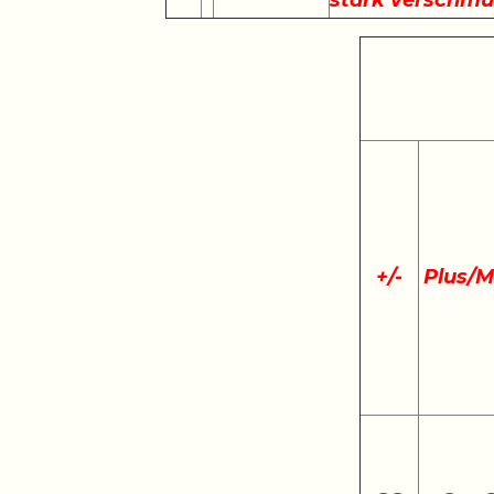
stark verschmu
+
/
-
Plus/M