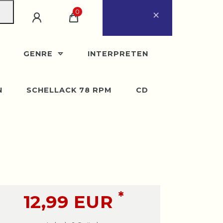
×
0
ugust
eder ab Montag, 31.
GENRE
INTERPRETEN
N
SCHELLACK 78 RPM
CD
*
12,99 EUR