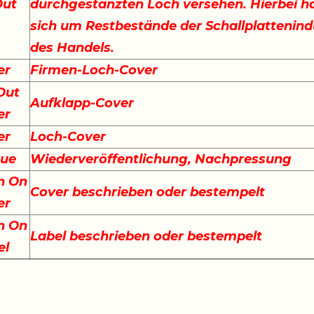
Out
durchgestanzten Loch versehen. Hierbei ha
sich um Restbestände der Schallplattenind
des Handels.
er
Firmen-Loch-Cover
Out
Aufklapp-Cover
er
er
Loch-Cover
sue
Wiederveröffentlichung, Nachpressung
n On
Cover beschrieben oder bestempelt
er
n On
Label beschrieben oder bestempelt
el