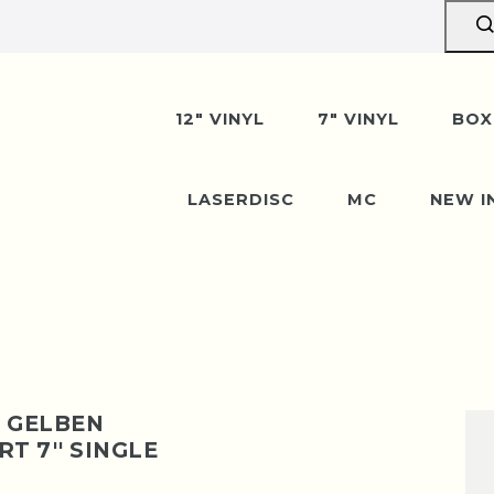
erpause vom 10. bis 29. A
n wir gerne entgegen — der Versand startet wi
12" VINYL
7" VINYL
BOX
August. Danke für euer Verständnis!
LASERDISC
MC
NEW I
M GELBEN
 7'' SINGLE