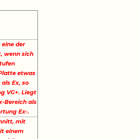
 eine der
, wenn sich
stufen
 Platte etwas
 als Ex, so
ng VG+. Liegt
x-Bereich als
ertung Ex-.
nitt, mit
it einem