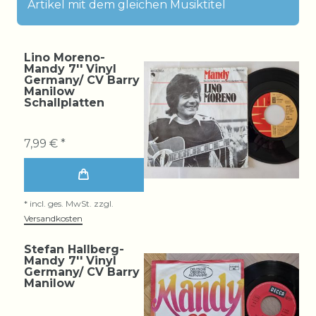
Artikel mit dem gleichen Musiktitel
Lino Moreno-
Mandy 7'' Vinyl
Germany/ CV Barry
Manilow
Schallplatten
7,99 € *
*
incl. ges. MwSt.
zzgl.
Versandkosten
Stefan Hallberg-
Mandy 7'' Vinyl
Germany/ CV Barry
Manilow