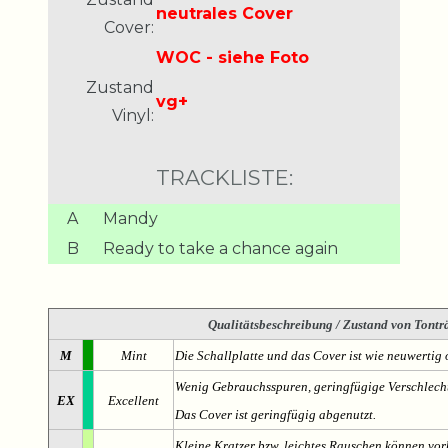
neutrales Cover
Cover:
WOC - siehe Foto
Zustand
vg+
Vinyl:
TRACKLISTE:
A
Mandy
B
Ready to take a chance again
Qualitätsbeschreibung
/ Zustand von Tonträ
M
Mint
Die Schallplatte und das Cover ist wie neuwertig 
Wenig Gebrauchsspuren, geringfügige Verschlech
EX
Excellent
Das Cover ist geringfügig abgenutzt.
Kleine Kratzer bzw. leichtes Rauschen können v