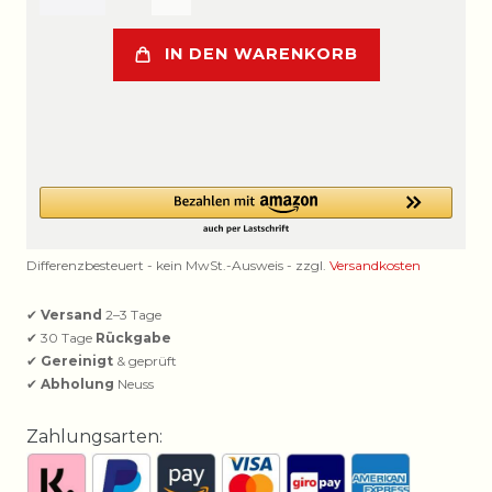
IN DEN WARENKORB
Differenzbesteuert - kein MwSt.-Ausweis - zzgl.
Versandkosten
✔
Versand
2–3 Tage
✔ 30 Tage
Rückgabe
✔
Gereinigt
& geprüft
✔
Abholung
Neuss
Zahlungsarten: