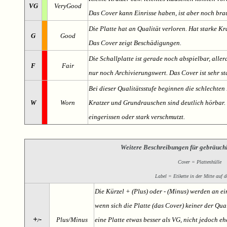
VG
VeryGood
Das Cover kann Einrisse haben, ist aber noch br
Die Platte hat an Qualität verloren. Hat starke Kr
G
Good
Das Cover zeigt Beschädigungen.
Die Schallplatte ist gerade noch abspielbar, aller
F
Fair
nur noch Archivierungswert. Das Cover ist sehr s
Bei dieser Qualitätsstufe beginnen die schlechten 
W
Worn
Kratzer und Grundrauschen sind deutlich hörbar. D
eingerissen oder stark verschmutzt.
Weitere Beschreibungen für gebräuch
Cover = Plattenhülle
Label = Etikette in der Mitte auf d
Die Kürzel + (Plus) oder - (Minus) werden an e
wenn sich die Platte (das Cover) keiner der Qual
+
-
Plus/Minus
eine Platte etwas besser als VG, nicht jedoch ehe
/