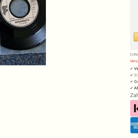
Diff
Vers
✔
V
✔ 3
✔
G
✔
A
Za