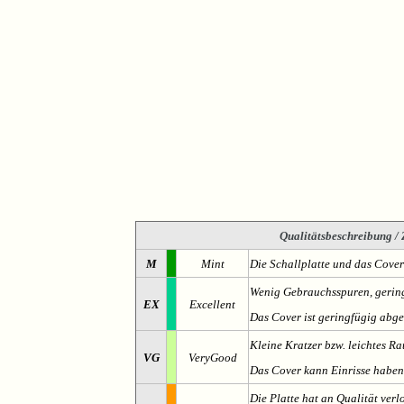
Qualitätsbeschreibung
/ 
M
Mint
Die Schallplatte und das Cover
Wenig Gebrauchsspuren, gering
EX
Excellent
Das Cover ist geringfügig abge
Kleine Kratzer bzw. leichtes 
VG
VeryGood
Das Cover kann Einrisse haben
Die Platte hat an Qualität verl