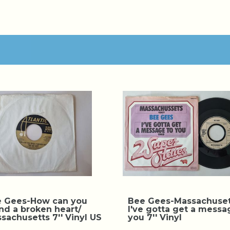
 Gees-How can you
Bee Gees-Massachuset
d a broken heart/
I've gotta get a messa
sachusetts 7'' Vinyl US
you 7'' Vinyl