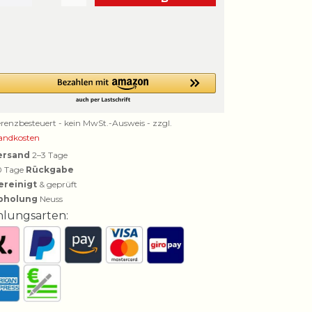
erenzbesteuert - kein MwSt.-Ausweis - zzgl.
andkosten
ersand
2–3 Tage
0 Tage
Rückgabe
ereinigt
& geprüft
bholung
Neuss
hlungsarten: