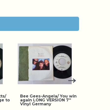
ts/
Bee Gees-Angela/ You win
Bee Gees
ge to
again LONG VERSION 7''
heaven 7'
Vinyl Germany
Schallpla