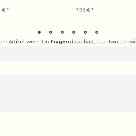
 € *
7,99 € *
rem Artikel, wenn Du
Fragen
dazu hast, beantworten wir