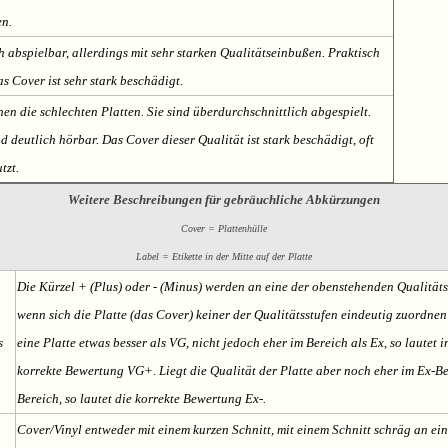
en.
h abspielbar, allerdings mit sehr starken Qualitätseinbußen. Praktisch
s Cover ist sehr stark beschädigt.
nen die schlechten Platten. Sie sind überdurchschnittlich abgespielt.
deutlich hörbar. Das Cover dieser Qualität ist stark beschädigt, oft
tzt.
Weitere Beschreibungen für gebräuchliche Abkürzungen
Cover = Plattenhülle
Label = Etikette in der Mitte auf der Platte
Die Kürzel + (Plus) oder - (Minus) werden an eine der obenstehenden Qualität
wenn sich die Platte (das Cover) keiner der Qualitätsstufen eindeutig zuordnen l
s
eine Platte etwas besser als VG, nicht jedoch eher im Bereich als Ex, so lautet i
korrekte Bewertung VG+. Liegt die Qualität der Platte aber noch eher im Ex-Be
Bereich, so lautet die korrekte Bewertung Ex-.
Cover/Vinyl entweder mit einem kurzen Schnitt, mit einem Schnitt schräg an ein