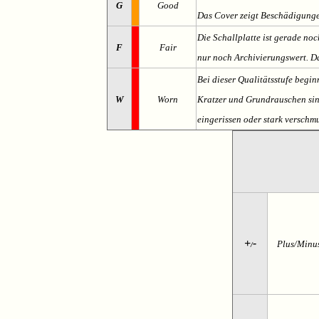
G
Good
Das Cover zeigt Beschädigung
Die Schallplatte ist gerade noc
F
Fair
nur noch Archivierungswert. Da
Bei dieser Qualitätsstufe begin
W
Worn
Kratzer und Grundrauschen sind 
eingerissen oder stark verschmu
+
-
Plus/Minu
/