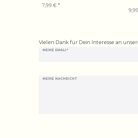
7,99 € *
9,99
Ceres::Template.mailFormHoneypotLabel
Vielen Dank für Dein Interesse an unse
MEINE EMALI:*
MEINE NACHRICHT