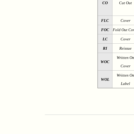
CO
Cut Out
FLC
Cover
FOC
Fold Out Co
LC
Cover
RI
Reissue
Written O
WOC
Cover
Written O
WOL
Label