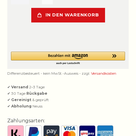
IN DEN WARENKORB
Differenzbesteuert - kein MwSt.-Ausweis - zzgl.
Versandkosten
✔
Versand
2–3 Tage
✔ 30 Tage
Rückgabe
✔
Gereinigt
& geprüft
✔
Abholung
Neuss
Zahlungsarten: