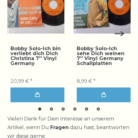
Bobby Solo-Ich bin
Bobby Solo-Ich
verliebt dich Dich
sehe Dich weinen
Christina 7'' Vinyl
7'' Vinyl Germany
Germany
Schallplatten
20,99 € *
8,99 € *
Ceres::Template.mailFormHoneypotLabel
Vielen Dank für Dein Interesse an unserem
Artikel, wenn Du
Fragen
dazu hast, beantworten
wir diese gerne: