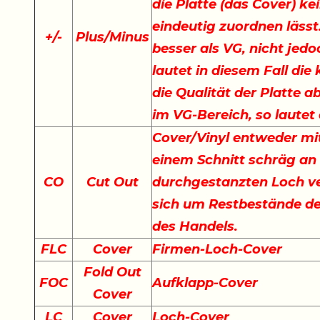
die Platte (das Cover) ke
eindeutig zuordnen lässt.
+
/
-
Plus/Minus
besser als VG, nicht jedo
lautet in diesem Fall di
die Qualität der Platte a
im VG-Bereich, so lautet
Cover/Vinyl entweder mit
einem Schnitt schräg an
CO
Cut Out
durchgestanzten Loch ve
sich um Restbestände der
des Handels.
FLC
Cover
Firmen-Loch-Cover
Fold Out
FOC
Aufklapp-Cover
Cover
LC
Cover
Loch-Cover