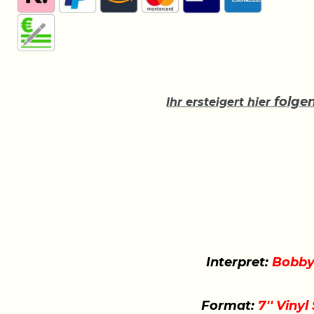
folge
Ihr ersteigert hier
Interpret:
Bobby
Format:
7'' Vinyl