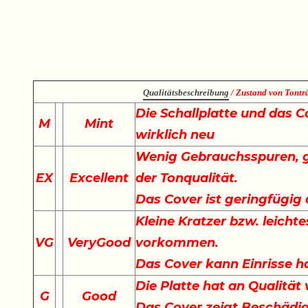
Qualitätsbeschreibung
/ Zustand von Tonträ
Die Schallplatte und das C
M
Mint
wirklich neu
Wenig Gebrauchsspuren, g
EX
Excellent
der Tonqualität.
Das Cover ist geringfügig
Kleine Kratzer bzw. leich
VG
VeryGood
vorkommen.
Das Cover kann Einrisse h
Die Platte hat an Qualität 
G
Good
Das Cover zeigt Beschädi