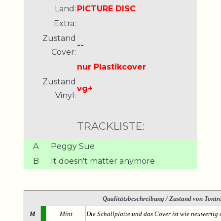
Land:
PICTURE DISC
Extra:
Zustand
--
Cover:
nur Plastikcover
Zustand
vg+
Vinyl:
TRACKLISTE:
A
Peggy Sue
B
It doesn't matter anymore
Qualitätsbeschreibung
/ Zustand von Tonträ
M
Mint
Die Schallplatte und das Cover ist wie neuwertig 