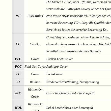
Die Kürzel + (Plus) oder - (Minus) werden an e
wenn sich die Platte (das Cover) keiner der Qual
+
-
Plus/Minus
eine Platte etwas besser als VG, nicht jedoch ehe
/
korrekte Bewertung VG+. Liegt die Qualität der
Bereich, so lautet die korrekte Bewertung Ex-.
Cover/Vinyl entweder mit einem kurzen Schnitt, 
CO
Cut Out
einem durchgestanzten Loch versehen. Hierbei h
Schallplattenindustrie oder des Handels.
FLC
Cover
Firmen-Loch-Cover
FOC
Fold Out Cover
Aufklapp-Cover
LC
Cover
Loch-Cover
RI
Reissue
Wiederveröffentlichung, Nachpressung
Written On
WOC
Cover beschrieben oder bestempelt
Cover
Written On
WOL
Label beschrieben oder bestempelt