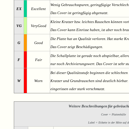
Wenig Gebrauchsspuren, geringfügige Verschlech
EX
Excellent
Das Cover ist geringfügig abgenutzt.
Kleine Kratzer bzw. leichtes Rauschen können v
VG
VeryGood
Das Cover kann Einrisse haben, ist aber noch br
Die Platte hat an Qualität verloren. Hat starke Kr
G
Good
Das Cover zeigt Beschädigungen.
Die Schallplatte ist gerade noch abspielbar, aller
F
Fair
nur noch Archivierungswert. Das Cover ist sehr s
Bei dieser Qualitätsstufe beginnen die schlechten 
W
Worn
Kratzer und Grundrauschen sind deutlich hörbar. D
eingerissen oder stark verschmutzt.
Weitere Beschreibungen für gebräuch
Cover = Plattenhülle
Label = Etikette in der Mitte auf d