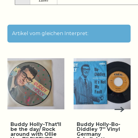
Label
Artikel vom gleichen Interpret:
Buddy Holly-That'll
Buddy Holly-Bo-
be the day/ Rock
Diddley 7'' Vinyl
around with Ollie
Germany