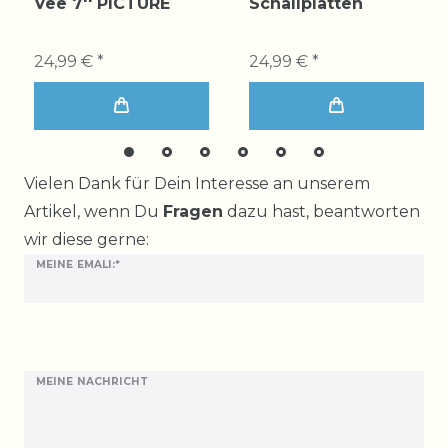
Vee 7'' PICTURE
Schallplatten
24,99 € *
24,99 € *
Ceres::Template.mailFormHoneypotLabel
Vielen Dank für Dein Interesse an unserem
Artikel, wenn Du
Fragen
dazu hast, beantworten
wir diese gerne:
MEINE EMALI:*
MEINE NACHRICHT