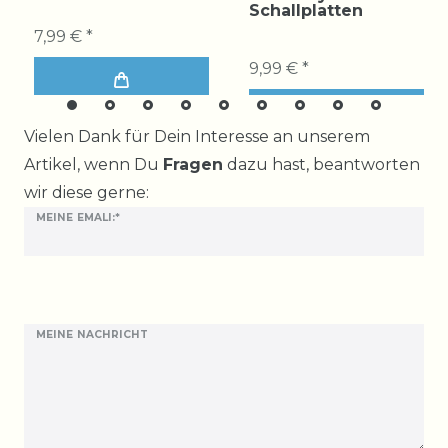
Schallplatten
7,99 € *
9,99 € *
Ceres::Template.mailFormHoneypotLabel
Vielen Dank für Dein Interesse an unserem
Artikel, wenn Du
Fragen
dazu hast, beantworten
wir diese gerne:
MEINE EMALI:*
MEINE NACHRICHT