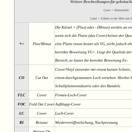
Weitere Beschreibungen für gebräuch
Cover = Plattenhülle
Label = Etikette in der Mitte auf d
Die Kürzel + (Plus) oder - (Minus) werden an e
wenn sich die Platte (das Cover) keiner der Qual
+
-
Plus/Minus
eine Platte etwas besser als VG, nicht jedoch ehe
/
korrekte Bewertung VG+. Liegt die Qualität der
Bereich, so lautet die korrekte Bewertung Ex-.
Cover/Vinyl entweder mit einem kurzen Schnitt, 
CO
Cut Out
einem durchgestanzten Loch versehen. Hierbei h
Schallplattenindustrie oder des Handels.
FLC
Cover
Firmen-Loch-Cover
FOC
Fold Out Cover
Aufklapp-Cover
LC
Cover
Loch-Cover
RI
Reissue
Wiederveröffentlichung, Nachpressung
Written On