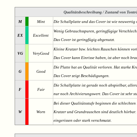
Qualitätsbeschreibung
/ Zustand von Tonträ
M
Mint
Die Schallplatte und das Cover ist wie neuwertig 
Wenig Gebrauchsspuren, geringfügige Verschlech
EX
Excellent
Das Cover ist geringfügig abgenutzt.
Kleine Kratzer bzw. leichtes Rauschen können v
VG
VeryGood
Das Cover kann Einrisse haben, ist aber noch br
Die Platte hat an Qualität verloren. Hat starke Kr
G
Good
Das Cover zeigt Beschädigungen.
Die Schallplatte ist gerade noch abspielbar, aller
F
Fair
nur noch Archivierungswert. Das Cover ist sehr s
Bei dieser Qualitätsstufe beginnen die schlechten 
W
Worn
Kratzer und Grundrauschen sind deutlich hörbar. D
eingerissen oder stark verschmutzt.