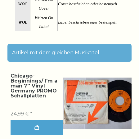
WOC
Cover beschrieben oder bestempelt
Cover
Written On
WOL
Label beschrieben oder bestempelt
Label
Artikel mit dem gleichen Musiktitel
Chicago-
Beginnings/ I'm a
man 7'' Vinyl
Germany PROMO
Schallplatten
24,99 € *