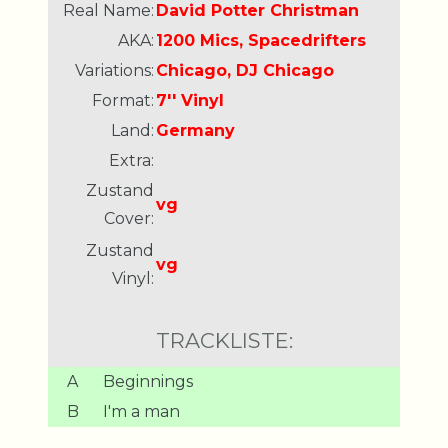
Real Name:
David Potter Christman
AKA:
1200 Mics, Spacedrifters
Variations:
Chicago, DJ Chicago
Format:
7'' Vinyl
Land:
Germany
Extra:
Zustand
vg
Cover:
Zustand
vg
Vinyl:
TRACKLISTE:
A
Beginnings
B
I'm a man