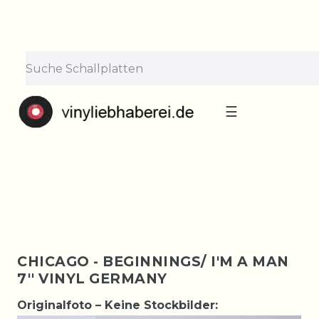
×
Lieferpause vom 10. bis 29.
August
Bestellungen nehmen wir gerne entgegen —
der Versand startet wieder ab Montag, 31.
August. Danke für euer Verständnis!
☰
CHICAGO - BEGINNINGS/ I'M A MAN
7'' VINYL GERMANY
Originalfoto – Keine Stockbilder: