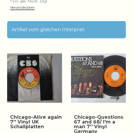
*
incl. ges. MwSt.
zzgl.
Versandkosten
Artikel vom gleichen Interpret:
Chicago-Alive again
Chicago-Questions
7'' Vinyl UK
67 and 68/ I'm a
Schallplatten
man 7'' Vinyl
Germany