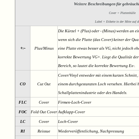
Weitere Beschreibungen für gebräuch
Cover = Plattenhülle
Label = Etikette in der Mitte auf d
Die Kürzel + (Plus) oder - (Minus) werden an e
wenn sich die Platte (das Cover) keiner der Qual
+
-
Plus/Minus
eine Platte etwas besser als VG, nicht jedoch ehe
/
korrekte Bewertung VG+. Liegt die Qualität der
Bereich, so lautet die korrekte Bewertung Ex-.
Cover/Vinyl entweder mit einem kurzen Schnitt, 
CO
Cut Out
einem durchgestanzten Loch versehen. Hierbei h
Schallplattenindustrie oder des Handels.
FLC
Cover
Firmen-Loch-Cover
FOC
Fold Out Cover
Aufklapp-Cover
LC
Cover
Loch-Cover
RI
Reissue
Wiederveröffentlichung, Nachpressung