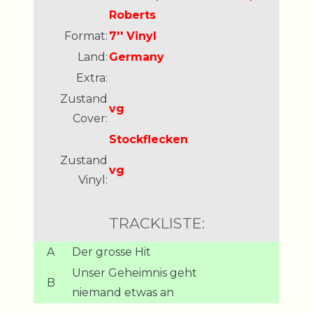
Roberts
Format:
7'' Vinyl
Land:
Germany
Extra:
Zustand
vg
Cover:
Stockflecken
Zustand
vg
Vinyl:
TRACKLISTE:
A
Der grosse Hit
Unser Geheimnis geht
B
niemand etwas an