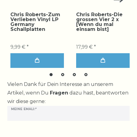
Chris Roberts-Zum
Chris Roberts-Die
Verlieben Vinyl LP
grossen Vier 2 x
Germany
[Wenn du mal
Schallplatten
einsam bist]
9,99 € *
17,99 € *
Ceres::Template.mailFormHoneypotLabel
Vielen Dank für Dein Interesse an unserem
Artikel, wenn Du
Fragen
dazu hast, beantworten
wir diese gerne:
MEINE EMALI:*