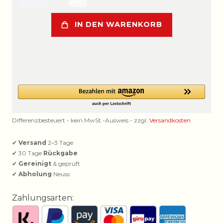
IN DEN WARENKORB
Differenzbesteuert - kein MwSt.-Ausweis - zzgl.
Versandkosten
✔
Versand
2–3 Tage
✔ 30 Tage
Rückgabe
✔
Gereinigt
& geprüft
✔
Abholung
Neuss
Zahlungsarten: