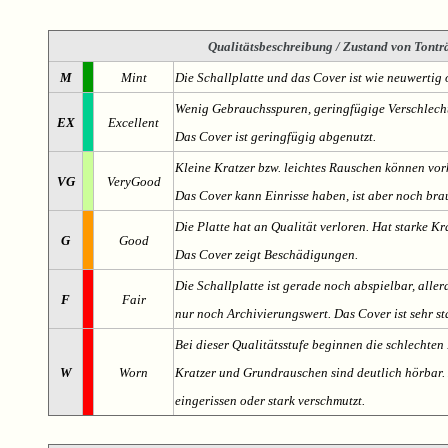
Qualitätsbeschreibung
/ Zustand von Tonträ
M
Mint
Die Schallplatte und das Cover ist wie neuwertig 
Wenig Gebrauchsspuren, geringfügige Verschlech
EX
Excellent
Das Cover ist geringfügig abgenutzt.
Kleine Kratzer bzw. leichtes Rauschen können v
VG
VeryGood
Das Cover kann Einrisse haben, ist aber noch br
Die Platte hat an Qualität verloren. Hat starke Kr
G
Good
Das Cover zeigt Beschädigungen.
Die Schallplatte ist gerade noch abspielbar, aller
F
Fair
nur noch Archivierungswert. Das Cover ist sehr s
Bei dieser Qualitätsstufe beginnen die schlechten 
W
Worn
Kratzer und Grundrauschen sind deutlich hörbar. D
eingerissen oder stark verschmutzt.