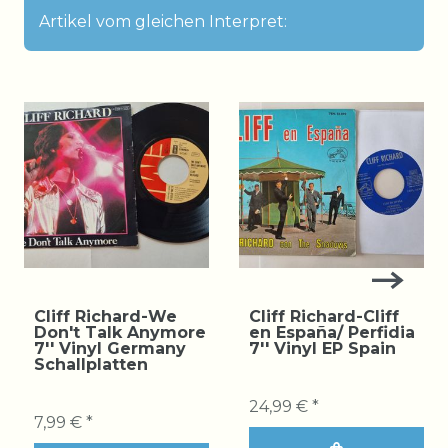
Artikel vom gleichen Interpret:
Cliff Richard-We
Cliff Richard-Cliff
Don't Talk Anymore
en España/ Perfidia
7'' Vinyl Germany
7'' Vinyl EP Spain
Schallplatten
24,99 € *
7,99 € *