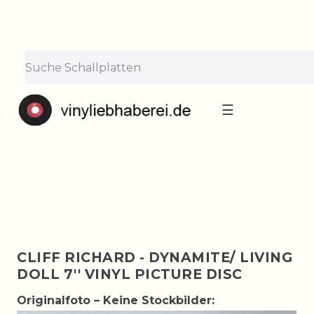
×
Lieferpause vom 10. bis 29.
August
Bestellungen nehmen wir gerne entgegen —
der Versand startet wieder ab Montag, 31.
August. Danke für euer Verständnis!
☰
CLIFF RICHARD - DYNAMITE/ LIVING
DOLL 7'' VINYL PICTURE DISC
Originalfoto – Keine Stockbilder: