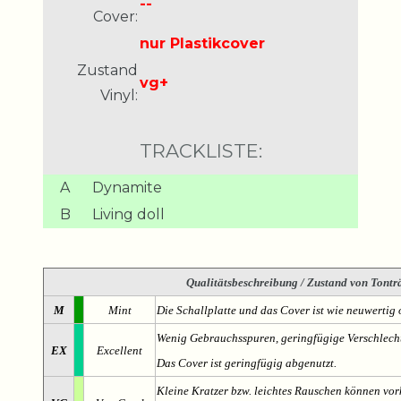
--
Cover:
nur Plastikcover
Zustand
vg+
Vinyl:
TRACKLISTE:
A
Dynamite
B
Living doll
Qualitätsbeschreibung
/ Zustand von Tonträ
M
Mint
Die Schallplatte und das Cover ist wie neuwertig 
Wenig Gebrauchsspuren, geringfügige Verschlech
EX
Excellent
Das Cover ist geringfügig abgenutzt.
Kleine Kratzer bzw. leichtes Rauschen können v