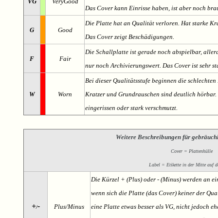
VG
VeryGood
Das Cover kann Einrisse haben, ist aber noch br
Die Platte hat an Qualität verloren. Hat starke Kr
G
Good
Das Cover zeigt Beschädigungen.
Die Schallplatte ist gerade noch abspielbar, aller
F
Fair
nur noch Archivierungswert. Das Cover ist sehr s
Bei dieser Qualitätsstufe beginnen die schlechten 
W
Worn
Kratzer und Grundrauschen sind deutlich hörbar. D
eingerissen oder stark verschmutzt.
Weitere Beschreibungen für gebräuch
Cover = Plattenhülle
Label = Etikette in der Mitte auf d
Die Kürzel + (Plus) oder - (Minus) werden an e
wenn sich die Platte (das Cover) keiner der Qual
+
-
Plus/Minus
eine Platte etwas besser als VG, nicht jedoch ehe
/