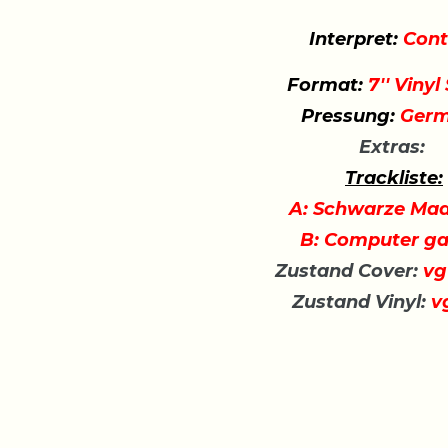
Interpret:
Cont
Format:
7'' Vinyl
Pressung:
Germ
Extras:
Trackliste:
A: Schwarze Ma
B: Computer g
Zustand Cover:
vg
Zustand Vinyl:
v