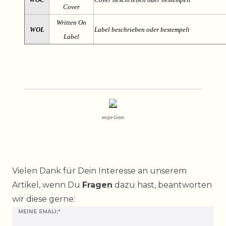
Cover
Written On
WOL
Label beschrieben oder bestempelt
Label
etope-lister
Ceres::Template.mailFormHoneypotLabel
Vielen Dank für Dein Interesse an unserem
Artikel, wenn Du
Fragen
dazu hast, beantworten
wir diese gerne:
MEINE EMALI:*