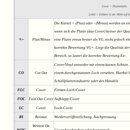
Cover = Plattenhülle
Label = Etikette in der Mitte auf d
Die Kürzel + (Plus) oder - (Minus) werden an e
wenn sich die Platte (das Cover) keiner der Qual
+
-
Plus/Minus
eine Platte etwas besser als VG, nicht jedoch ehe
/
korrekte Bewertung VG+. Liegt die Qualität der
Bereich, so lautet die korrekte Bewertung Ex-.
Cover/Vinyl entweder mit einem kurzen Schnitt, 
CO
Cut Out
einem durchgestanzten Loch versehen. Hierbei h
Schallplattenindustrie oder des Handels.
FLC
Cover
Firmen-Loch-Cover
FOC
Fold Out Cover
Aufklapp-Cover
LC
Cover
Loch-Cover
RI
Reissue
Wiederveröffentlichung, Nachpressung
Written On
WOC
Cover beschrieben oder bestempelt