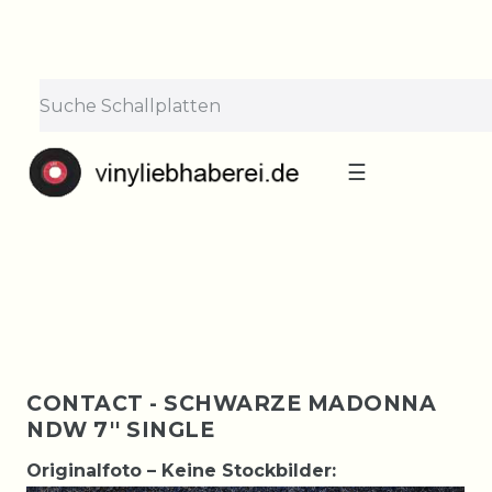
×
Lieferpause vom 10. bis 29.
August
Bestellungen nehmen wir gerne entgegen —
der Versand startet wieder ab Montag, 31.
August. Danke für euer Verständnis!
☰
CONTACT - SCHWARZE MADONNA
NDW 7'' SINGLE
Originalfoto – Keine Stockbilder: