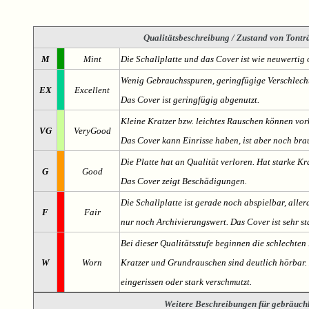
Qualitätsbeschreibung
/ Zustand von Tonträ
M
Mint
Die Schallplatte und das Cover ist wie neuwertig 
Wenig Gebrauchsspuren, geringfügige Verschlech
EX
Excellent
Das Cover ist geringfügig abgenutzt.
Kleine Kratzer bzw. leichtes Rauschen können v
VG
VeryGood
Das Cover kann Einrisse haben, ist aber noch br
Die Platte hat an Qualität verloren. Hat starke Kr
G
Good
Das Cover zeigt Beschädigungen.
Die Schallplatte ist gerade noch abspielbar, aller
F
Fair
nur noch Archivierungswert. Das Cover ist sehr s
Bei dieser Qualitätsstufe beginnen die schlechten 
W
Worn
Kratzer und Grundrauschen sind deutlich hörbar. D
eingerissen oder stark verschmutzt.
Weitere Beschreibungen für gebräuch