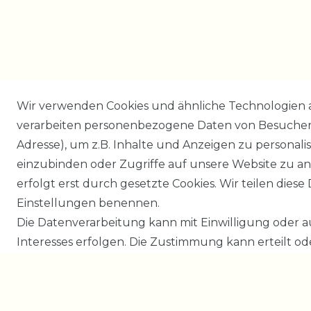
Wir verwenden Cookies und ähnliche Technologien 
verarbeiten personenbezogene Daten von Besucher:i
Adresse), um z.B. Inhalte und Anzeigen zu personali
einzubinden oder Zugriffe auf unsere Website zu an
erfolgt erst durch gesetzte Cookies. Wir teilen diese 
Einstellungen benennen.
Die Datenverarbeitung kann mit Einwilligung oder 
Interesses erfolgen. Die Zustimmung kann erteilt o
das Recht, nicht einzuwilligen und die Einwilligung
ändern oder zu widerrufen. Beachten Sie unser
Imp
Verwendung personenbezogener Daten in unserer