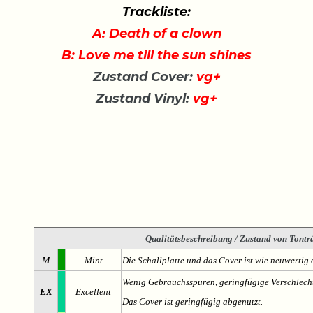
Trackliste:
A: Death of a clown
B: Love me till the sun shines
Zustand Cover:
vg+
Zustand Vinyl:
vg+
Qualitätsbeschreibung
/ Zustand von Tonträ
M
Mint
Die Schallplatte und das Cover ist wie neuwertig 
Wenig Gebrauchsspuren, geringfügige Verschlech
EX
Excellent
Das Cover ist geringfügig abgenutzt.