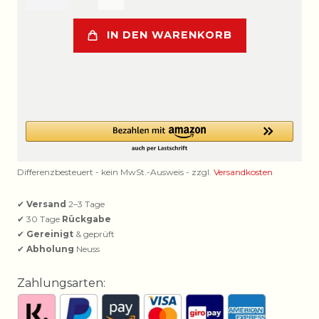
IN DEN WARENKORB
Differenzbesteuert - kein MwSt.-Ausweis - zzgl.
Versandkosten
✔
Versand
2–3 Tage
✔ 30 Tage
Rückgabe
✔
Gereinigt
& geprüft
✔
Abholung
Neuss
Zahlungsarten: