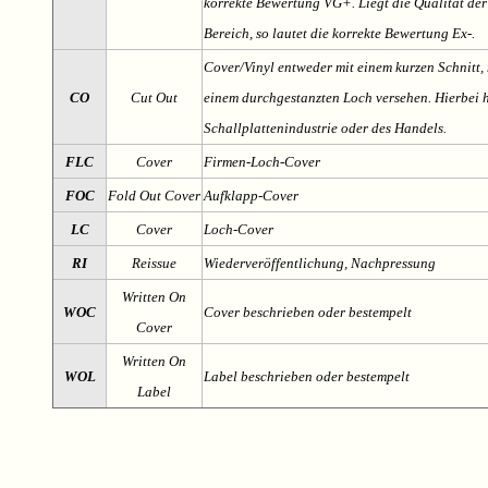
korrekte Bewertung VG+. Liegt die Qualität der
Bereich, so lautet die korrekte Bewertung Ex-.
Cover/Vinyl entweder mit einem kurzen Schnitt, 
CO
Cut Out
einem durchgestanzten Loch versehen. Hierbei h
Schallplattenindustrie oder des Handels.
FLC
Cover
Firmen-Loch-Cover
FOC
Fold Out Cover
Aufklapp-Cover
LC
Cover
Loch-Cover
RI
Reissue
Wiederveröffentlichung, Nachpressung
Written On
WOC
Cover beschrieben oder bestempelt
Cover
Written On
WOL
Label beschrieben oder bestempelt
Label