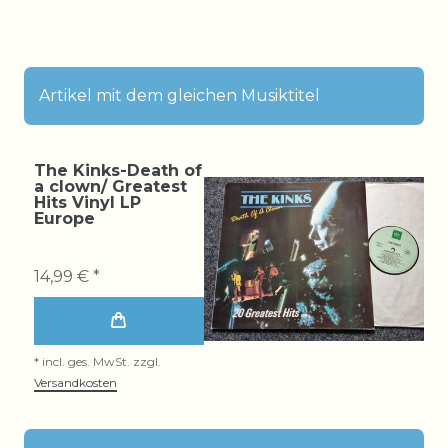
Artikel mit dem gleichen Musiktitel
The Kinks-Death of
a clown/ Greatest
Hits Vinyl LP
Europe
14,99 € *
*
incl. ges. MwSt.
zzgl.
Versandkosten