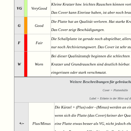
Kleine Kratzer bzw. leichtes Rauschen können v
VG
VeryGood
Das Cover kann Einrisse haben, ist aber noch br
Die Platte hat an Qualität verloren. Hat starke Kr
G
Good
Das Cover zeigt Beschädigungen.
Die Schallplatte ist gerade noch abspielbar, aller
F
Fair
nur noch Archivierungswert. Das Cover ist sehr s
Bei dieser Qualitätsstufe beginnen die schlechten 
W
Worn
Kratzer und Grundrauschen sind deutlich hörbar. D
eingerissen oder stark verschmutzt.
Weitere Beschreibungen für gebräuch
Cover = Plattenhülle
Label = Etikette in der Mitte auf d
Die Kürzel + (Plus) oder - (Minus) werden an e
wenn sich die Platte (das Cover) keiner der Qual
+
-
Plus/Minus
eine Platte etwas besser als VG, nicht jedoch ehe
/