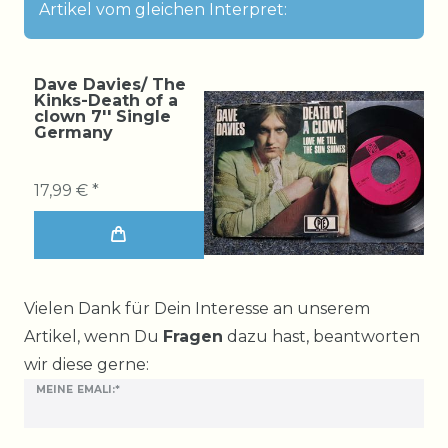
Artikel vom gleichen Interpret:
Dave Davies/ The
Kinks-Death of a
clown 7'' Single
Germany
17,99 € *
Ceres::Template.mailFormHoneypotLabel
Vielen Dank für Dein Interesse an unserem
Artikel, wenn Du
Fragen
dazu hast, beantworten
wir diese gerne:
MEINE EMALI:*