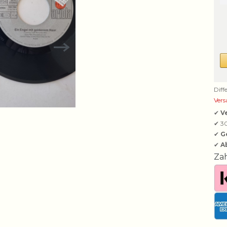
Diff
Vers
✔
V
✔ 3
✔
G
✔
A
Za