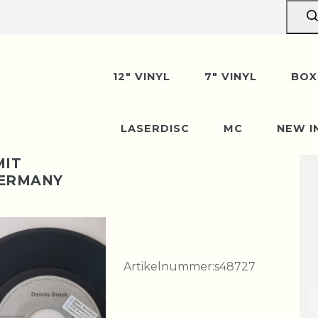
12" VINYL
7" VINYL
BOX
LASERDISC
MC
NEW I
MIT
GERMANY
Artikelnummer:
s48727