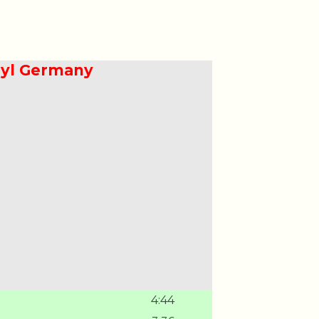
inyl Germany
4:44