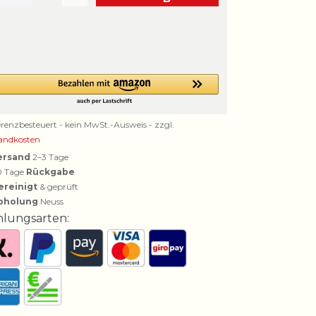
erenzbesteuert - kein MwSt.-Ausweis - zzgl.
andkosten
ersand
2–3 Tage
0 Tage
Rückgabe
ereinigt
& geprüft
bholung
Neuss
hlungsarten: