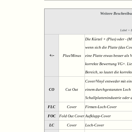
Weitere Beschreibu
Label = Et
Die Kürzel + (Plus) oder - (
wenn sich die Platte (das Cov
+
-
Plus/Minus
eine Platte etwas besser als 
/
korrekte Bewertung VG+. Lieg
Bereich, so lautet die korrek
Cover/Vinyl entweder mit ein
CO
Cut Out
einem durchgestanzten Loch v
Schallplattenindustrie oder 
FLC
Cover
Firmen-Loch-Cover
FOC
Fold Out Cover
Aufklapp-Cover
LC
Cover
Loch-Cover