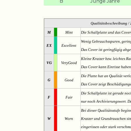
B
Junge Jahre
Qualitätsbeschreibung
/ 
M
Mint
Die Schallplatte und das Cover
Wenig Gebrauchsspuren, gering
EX
Excellent
Das Cover ist geringfügig abge
Kleine Kratzer bzw. leichtes 
VG
VeryGood
Das Cover kann Einrisse haben
Die Platte hat an Qualität verl
G
Good
Das Cover zeigt Beschädigung
Die Schallplatte ist gerade noc
F
Fair
nur noch Archivierungswert. Da
Bei dieser Qualitätsstufe begin
W
Worn
Kratzer und Grundrauschen sind 
eingerissen oder stark verschmu