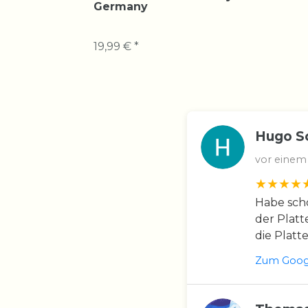
Germany
19,99 € *
Hugo S
vor einem
Habe scho
der Platt
die Platt
Zum Googl