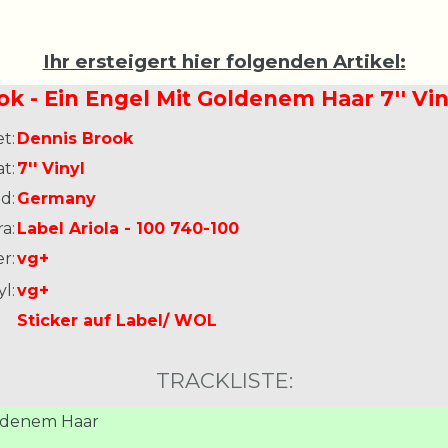
Ihr ersteigert hier folgenden Artikel:
k - Ein Engel Mit Goldenem Haar 7'' V
t:
Dennis Brook
t:
7'' Vinyl
d:
Germany
a:
Label Ariola - 100 740-100
r:
vg+
l:
vg+
Sticker auf Label/ WOL
TRACKLISTE:
oldenem Haar