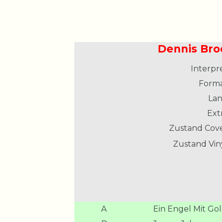
Dennis Broo
Interpre
Forma
Lan
Extr
Zustand Cove
Zustand Viny
A
Ein Engel Mit G