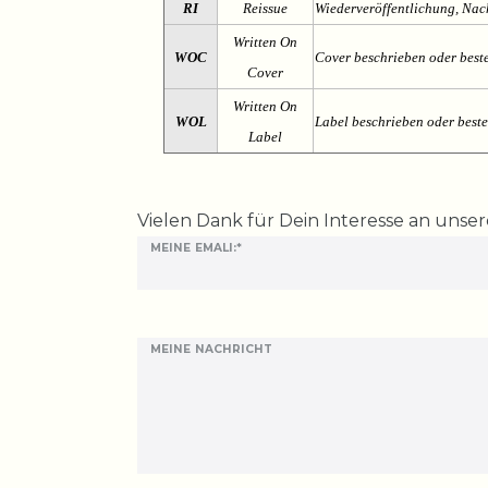
RI
Reissue
Wiederveröffentlichung, Na
Written On
WOC
Cover beschrieben oder best
Cover
Written On
WOL
Label beschrieben oder best
Label
Ceres::Template.mailFormHoneypotLabel
Vielen Dank für Dein Interesse an unse
MEINE EMALI:*
MEINE NACHRICHT