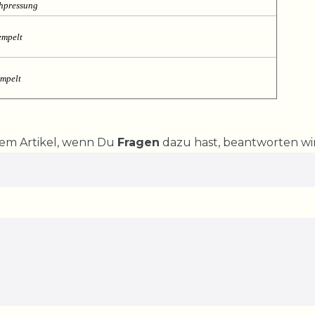
chpressung
empelt
empelt
rem Artikel, wenn Du
Fragen
dazu hast, beantworten wir