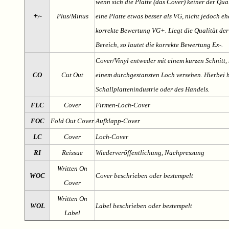
wenn sich die Platte (das Cover) keiner der Qual
+
-
Plus/Minus
eine Platte etwas besser als VG, nicht jedoch ehe
/
korrekte Bewertung VG+. Liegt die Qualität der
Bereich, so lautet die korrekte Bewertung Ex-.
Cover/Vinyl entweder mit einem kurzen Schnitt, 
CO
Cut Out
einem durchgestanzten Loch versehen. Hierbei h
Schallplattenindustrie oder des Handels.
FLC
Cover
Firmen-Loch-Cover
FOC
Fold Out Cover
Aufklapp-Cover
LC
Cover
Loch-Cover
RI
Reissue
Wiederveröffentlichung, Nachpressung
Written On
WOC
Cover beschrieben oder bestempelt
Cover
Written On
WOL
Label beschrieben oder bestempelt
Label