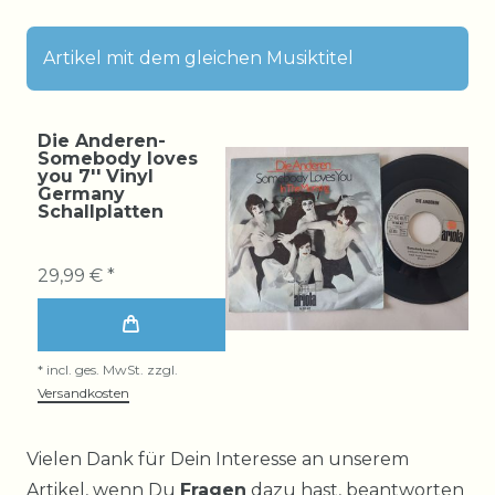
Artikel mit dem gleichen Musiktitel
Die Anderen-
Somebody loves
you 7'' Vinyl
Germany
Schallplatten
29,99 € *
*
incl. ges. MwSt.
zzgl.
Versandkosten
Ceres::Template.mailFormHoneypotLabel
Vielen Dank für Dein Interesse an unserem
Artikel, wenn Du
Fragen
dazu hast, beantworten