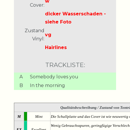
w
Cover:
dicker Wasserschaden -
siehe Foto
Zustand
vg
Vinyl:
Hairlines
TRACKLISTE:
A
Somebody loves you
B
In the morning
Qualitätsbeschreibung
/ Zustand von Tonträ
M
Mint
Die Schallplatte und das Cover ist wie neuwertig 
Wenig Gebrauchsspuren, geringfügige Verschlech
EX
Excellent