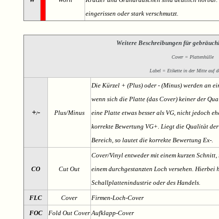
eingerissen oder stark verschmutzt.
Weitere Beschreibungen für gebräuch
Cover = Plattenhülle
Label = Etikette in der Mitte auf d
Die Kürzel + (Plus) oder - (Minus) werden an e
wenn sich die Platte (das Cover) keiner der Qual
+
-
Plus/Minus
eine Platte etwas besser als VG, nicht jedoch ehe
/
korrekte Bewertung VG+. Liegt die Qualität der
Bereich, so lautet die korrekte Bewertung Ex-.
Cover/Vinyl entweder mit einem kurzen Schnitt, 
CO
Cut Out
einem durchgestanzten Loch versehen. Hierbei h
Schallplattenindustrie oder des Handels.
FLC
Cover
Firmen-Loch-Cover
FOC
Fold Out Cover
Aufklapp-Cover