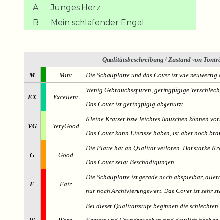
A
Junges Herz
B
Mein schlafender Engel
Qualitätsbeschreibung
/ Zustand von Tonträ
M
Mint
Die Schallplatte und das Cover ist wie neuwertig 
Wenig Gebrauchsspuren, geringfügige Verschlech
EX
Excellent
Das Cover ist geringfügig abgenutzt.
Kleine Kratzer bzw. leichtes Rauschen können v
VG
VeryGood
Das Cover kann Einrisse haben, ist aber noch br
Die Platte hat an Qualität verloren. Hat starke Kr
G
Good
Das Cover zeigt Beschädigungen.
Die Schallplatte ist gerade noch abspielbar, aller
F
Fair
nur noch Archivierungswert. Das Cover ist sehr s
Bei dieser Qualitätsstufe beginnen die schlechten 
W
Worn
Kratzer und Grundrauschen sind deutlich hörbar. D