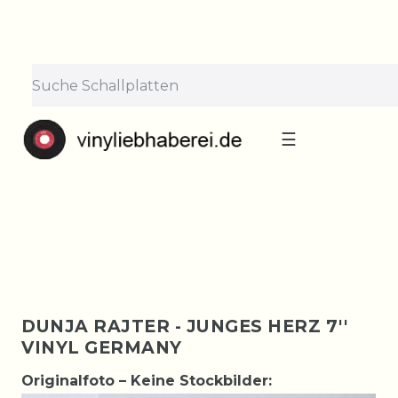
×
Lieferpause vom 10. bis 29.
August
Bestellungen nehmen wir gerne entgegen —
der Versand startet wieder ab Montag, 31.
August. Danke für euer Verständnis!
☰
DUNJA RAJTER - JUNGES HERZ 7''
VINYL GERMANY
Originalfoto – Keine Stockbilder: