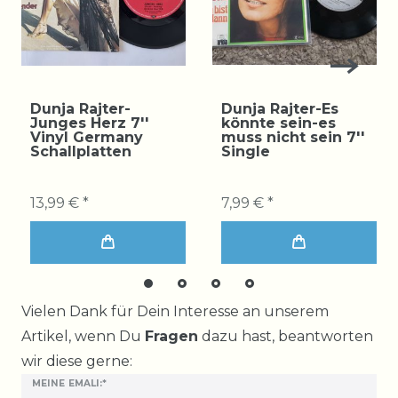
Dunja Rajter-
Dunja Rajter-Es
Junges Herz 7''
könnte sein-es
Vinyl Germany
muss nicht sein 7''
Schallplatten
Single
13,99 € *
7,99 € *
Ceres::Template.mailFormHoneypotLabel
Vielen Dank für Dein Interesse an unserem
Artikel, wenn Du
Fragen
dazu hast, beantworten
wir diese gerne:
MEINE EMALI:*