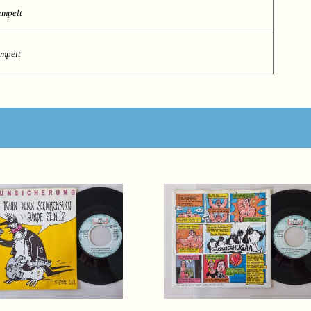
empelt
empelt