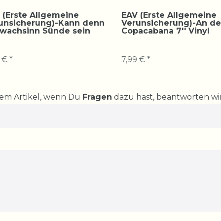
 (Erste Allgemeine
EAV (Erste Allgemeine
unsicherung)-Kann denn
Verunsicherung)-An de
wachsinn Sünde sein
Copacabana 7'' Vinyl
 € *
7,99 € *
rem Artikel, wenn Du
Fragen
dazu hast, beantworten wir