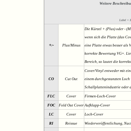
Weitere Beschreibu
Label = Et
Die Kürzel + (Plus) oder - (
wenn sich die Platte (das Cov
+
-
Plus/Minus
eine Platte etwas besser als 
/
korrekte Bewertung VG+. Lieg
Bereich, so lautet die korrek
Cover/Vinyl entweder mit ein
CO
Cut Out
einem durchgestanzten Loch v
Schallplattenindustrie oder 
FLC
Cover
Firmen-Loch-Cover
FOC
Fold Out Cover
Aufklapp-Cover
LC
Cover
Loch-Cover
RI
Reissue
Wiederveröffentlichung, Na