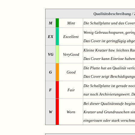
Qualitätsbeschreibung
/ 
M
Mint
Die Schallplatte und das Cover
Wenig Gebrauchsspuren, gering
EX
Excellent
Das Cover ist geringfügig abge
Kleine Kratzer bzw. leichtes 
VG
VeryGood
Das Cover kann Einrisse haben
Die Platte hat an Qualität verl
G
Good
Das Cover zeigt Beschädigung
Die Schallplatte ist gerade noc
F
Fair
nur noch Archivierungswert. Da
Bei dieser Qualitätsstufe begin
W
Worn
Kratzer und Grundrauschen sind 
eingerissen oder stark verschmu