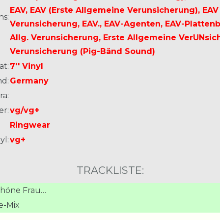
EAV, EAV (Erste Allgemeine Verunsicherung), EAV
ns:
Verunsicherung, EAV., EAV-Agenten, EAV-Plattenb
Allg. Verunsicherung, Erste Allgemeine VerUNsic
Verunsicherung (Pig-Bänd Sound)
at:
7'' Vinyl
nd:
Germany
ra:
er:
vg/vg+
Ringwear
yl:
vg+
TRACKLISTE:
schöne Frau…
e-Mix