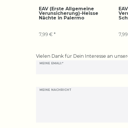
EAV (Erste Allgemeine
EAV
Verunsicherung)-Heisse
Ver
Nächte in Palermo
Sch
7,99 € *
7,99
Ceres::Template.mailFormHoneypotLabel
Vielen Dank für Dein Interesse an unse
MEINE EMALI:*
MEINE NACHRICHT