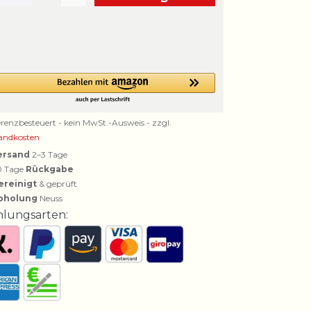
erenzbesteuert - kein MwSt.-Ausweis - zzgl.
andkosten
ersand
2–3 Tage
0 Tage
Rückgabe
ereinigt
& geprüft
bholung
Neuss
hlungsarten: