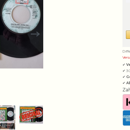
Diff
Vers
✔
V
✔ 3
✔
G
✔
A
Za