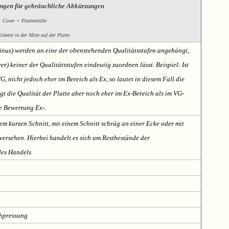
ngen für gebräuchliche Abkürzungen
Cover = Plattenhülle
ikette in der Mitte auf der Platte
Minus) werden an eine der obenstehenden Qualitätsstufen angehängt,
er) keiner der Qualitätsstufen eindeutig zuordnen lässt. Beispiel: Ist
VG, nicht jedoch eher im Bereich als Ex, so lautet in diesem Fall die
t die Qualität der Platte aber noch eher im Ex-Bereich als im VG-
te Bewertung Ex-.
em kurzen Schnitt, mit einem Schnitt schräg an einer Ecke oder mit
ersehen. Hierbei handelt es sich um Restbestände der
des Handels.
chpressung