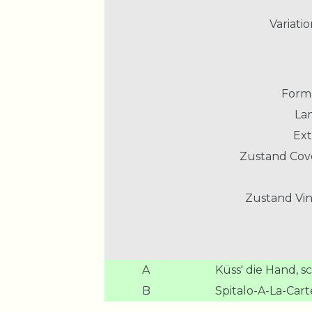
Variatio
Form
La
Ext
Zustand Cov
Zustand Vin
A
Küss' die Hand, 
B
Spitalo-A-La-Cart