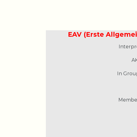
EAV (Erste Allgemei
Interpr
AK
In Grou
Member