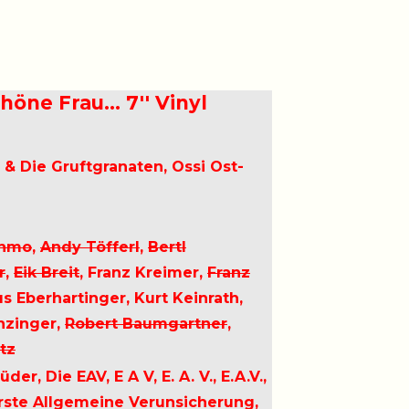
höne Frau… 7'' Vinyl
 & Die Gruftgranaten, Ossi Ost-
enmo
,
Andy Töfferl
,
Bertl
r
,
Eik Breit
, Franz Kreimer,
Franz
us Eberhartinger, Kurt Keinrath,
anzinger,
Robert Baumgartner
,
tz
, Die EAV, E A V, E. A. V., E.A.V.,
 Erste Allgemeine Verunsicherung,