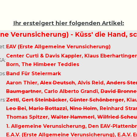
Ihr ersteigert hier folgenden Artikel:
ne Verunsicherung) - Küss' die Hand, sc
et:
EAV (Erste Allgemeine Verunsicherung)
Center Curti & Davis Kappler, Klaus Eberhartinger
A:
Born, The Himbeer Teddies
ps:
Band Für Steiermark
Aaron Thier,
Alex Deutsch
, Alvis Reid,
Anders St
Baumgartner
, Carlo Alberto Grandi,
David Bronne
s:
Zettl
,
Gert Steinbäcker
,
Günter Schönberger
, Kla
Leo Bei
,
Mario Bottazzi
,
Nino Holm
, Reinhard Str
Thomas Spitzer,
Walter Hammerl
,
Wilfried Scheu
1. Allgemeine Verunsicherung, Den EAV-Plattenbrüder
E.A.V. (Erste Allgemeine Verunsicherung), E.A.V.