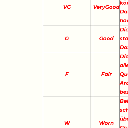
kö
VG
VeryGood
Das
no
Die
G
Good
st
Da
Die
all
F
Fair
Qu
Arc
be
Bei
sch
übe
W
Worn
Gr