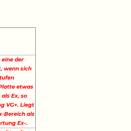
 eine der
, wenn sich
stufen
 Platte etwas
 als Ex, so
ng VG+. Liegt
x-Bereich als
ertung Ex-.