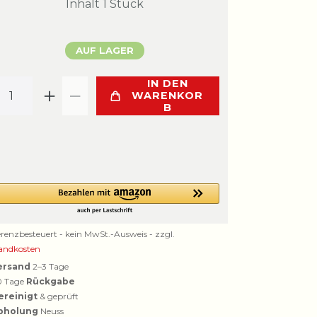
Inhalt
1
Stück
AUF LAGER
IN DEN
WARENKOR
B
erenzbesteuert - kein MwSt.-Ausweis - zzgl.
andkosten
ersand
2–3 Tage
0 Tage
Rückgabe
ereinigt
& geprüft
bholung
Neuss