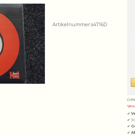
Artikelnummer:
s4716D
Diff
Vers
✔
V
✔ 3
✔
G
✔
A