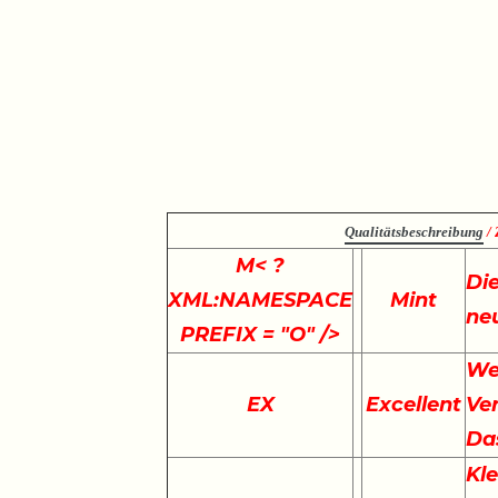
Qualitätsbeschreibung
/ 
M
< ?
Die
XML:NAMESPACE
Mint
ne
PREFIX = "O" />
We
EX
Excellent
Ve
Da
Kle