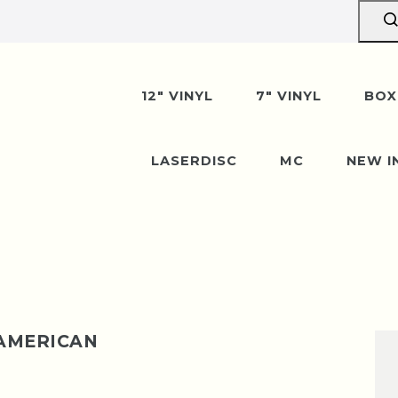
erpause vom 10. bis 29. A
n wir gerne entgegen — der Versand startet wi
12" VINYL
7" VINYL
BOX
August. Danke für euer Verständnis!
LASERDISC
MC
NEW I
 AMERICAN