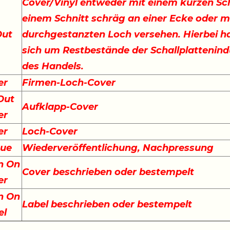
Cover/Vinyl entweder mit einem kurzen Sch
einem Schnitt schräg an einer Ecke oder m
Out
durchgestanzten Loch versehen. Hierbei ha
sich um Restbestände der Schallplattenind
des Handels.
er
Firmen-Loch-Cover
Out
Aufklapp-Cover
er
er
Loch-Cover
sue
Wiederveröffentlichung, Nachpressung
n On
Cover beschrieben oder bestempelt
er
n On
Label beschrieben oder bestempelt
el