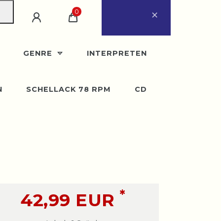
×
0
ugust
eder ab Montag, 31.
GENRE
INTERPRETEN
N
SCHELLACK 78 RPM
CD
*
42,99 EUR