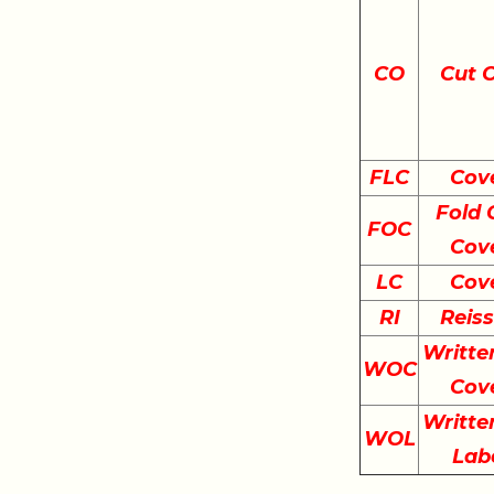
CO
Cut 
FLC
Cov
Fold 
FOC
Cov
LC
Cov
RI
Reis
Writte
WOC
Cov
Writte
WOL
Lab