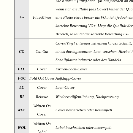
Die Kürzel + (Plus) oder - (Minus) werden an e
wenn sich die Platte (das Cover) keiner der Qual
+
-
Plus/Minus
eine Platte etwas besser als VG, nicht jedoch ehe
/
korrekte Bewertung VG+. Liegt die Qualität der
Bereich, so lautet die korrekte Bewertung Ex-.
Cover/Vinyl entweder mit einem kurzen Schnitt, 
CO
Cut Out
einem durchgestanzten Loch versehen. Hierbei h
Schallplattenindustrie oder des Handels.
FLC
Cover
Firmen-Loch-Cover
FOC
Fold Out Cover
Aufklapp-Cover
LC
Cover
Loch-Cover
RI
Reissue
Wiederveröffentlichung, Nachpressung
Written On
WOC
Cover beschrieben oder bestempelt
Cover
Written On
WOL
Label beschrieben oder bestempelt
Label