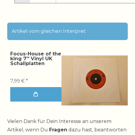
Artikel vom gleichen Interpret:
Focus-House of the
king 7'' Vinyl UK
Schallplatten
7,99 € *
Ceres::Template.mailFormHoneypotLabel
Vielen Dank für Dein Interesse an unserem
Artikel, wenn Du
Fragen
dazu hast, beantworten