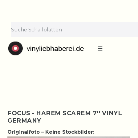
×
Lieferpause vom 10. bis 29.
August
Bestellungen nehmen wir gerne entgegen —
der Versand startet wieder ab Montag, 31.
August. Danke für euer Verständnis!
☰
FOCUS - HAREM SCAREM 7'' VINYL
GERMANY
Originalfoto – Keine Stockbilder: