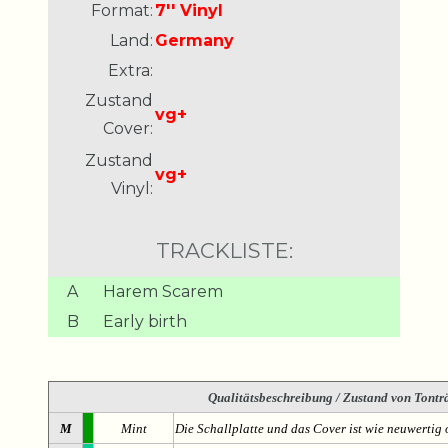
Format:
7'' Vinyl
Land:
Germany
Extra:
Zustand
vg+
Cover:
Zustand
vg+
Vinyl:
TRACKLISTE:
A
Harem Scarem
B
Early birth
Qualitätsbeschreibung
/ Zustand von Tonträ
M
Mint
Die Schallplatte und das Cover ist wie neuwertig 