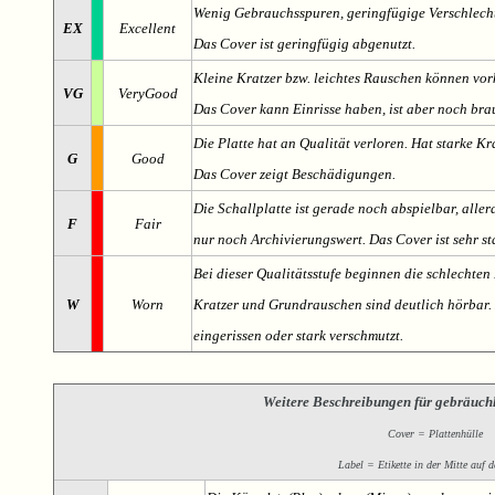
Wenig Gebrauchsspuren, geringfügige Verschlech
EX
Excellent
Das Cover ist geringfügig abgenutzt.
Kleine Kratzer bzw. leichtes Rauschen können v
VG
VeryGood
Das Cover kann Einrisse haben, ist aber noch br
Die Platte hat an Qualität verloren. Hat starke Kr
G
Good
Das Cover zeigt Beschädigungen.
Die Schallplatte ist gerade noch abspielbar, aller
F
Fair
nur noch Archivierungswert. Das Cover ist sehr s
Bei dieser Qualitätsstufe beginnen die schlechten 
W
Worn
Kratzer und Grundrauschen sind deutlich hörbar. D
eingerissen oder stark verschmutzt.
Weitere Beschreibungen für gebräuch
Cover = Plattenhülle
Label = Etikette in der Mitte auf d