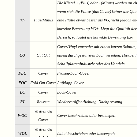
Die Kürzel + (Plus) oder - (Minus) werden an e
wenn sich die Platte (das Cover) keiner der Qual
+
-
Plus/Minus
eine Platte etwas besser als VG, nicht jedoch ehe
/
korrekte Bewertung VG+. Liegt die Qualität der
Bereich, so lautet die korrekte Bewertung Ex-.
Cover/Vinyl entweder mit einem kurzen Schnitt, 
CO
Cut Out
einem durchgestanzten Loch versehen. Hierbei h
Schallplattenindustrie oder des Handels.
FLC
Cover
Firmen-Loch-Cover
FOC
Fold Out Cover
Aufklapp-Cover
LC
Cover
Loch-Cover
RI
Reissue
Wiederveröffentlichung, Nachpressung
Written On
WOC
Cover beschrieben oder bestempelt
Cover
Written On
WOL
Label beschrieben oder bestempelt