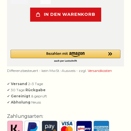
IN DEN WARENKORB
Differenzbesteuert - kein MwSt.-Ausweis - zzgl.
Versandkosten
✔
Versand
2–3 Tage
✔ 30 Tage
Rückgabe
✔
Gereinigt
& geprüft
✔
Abholung
Neuss
Zahlungsarten: