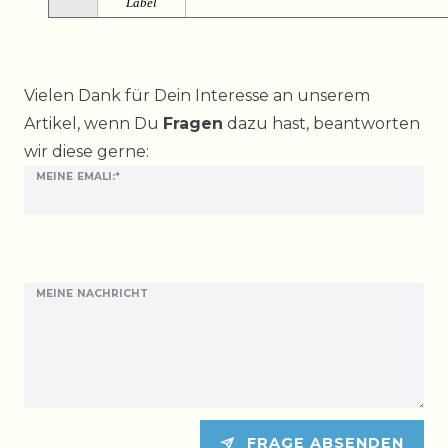
Label
Ceres::Template.mailFormHoneypotLabel
Vielen Dank für Dein Interesse an unserem
Artikel, wenn Du
Fragen
dazu hast, beantworten
wir diese gerne:
MEINE EMALI:*
MEINE NACHRICHT
FRAGE ABSENDEN