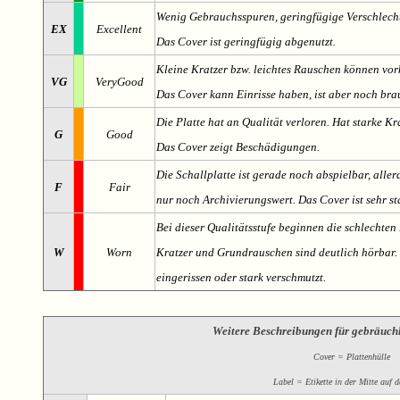
Wenig Gebrauchsspuren, geringfügige Verschlech
EX
Excellent
Das Cover ist geringfügig abgenutzt.
Kleine Kratzer bzw. leichtes Rauschen können v
VG
VeryGood
Das Cover kann Einrisse haben, ist aber noch br
Die Platte hat an Qualität verloren. Hat starke Kr
G
Good
Das Cover zeigt Beschädigungen.
Die Schallplatte ist gerade noch abspielbar, aller
F
Fair
nur noch Archivierungswert. Das Cover ist sehr s
Bei dieser Qualitätsstufe beginnen die schlechten 
W
Worn
Kratzer und Grundrauschen sind deutlich hörbar. D
eingerissen oder stark verschmutzt.
Weitere Beschreibungen für gebräuch
Cover = Plattenhülle
Label = Etikette in der Mitte auf d