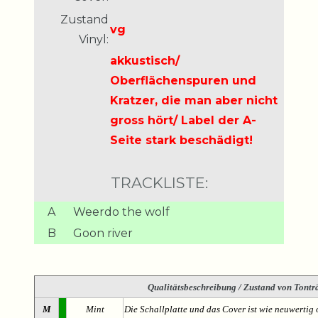
Zustand
vg
Vinyl:
akkustisch/
Oberflächenspuren und
Kratzer, die man aber nicht
gross hört/ Label der A-
Seite stark beschädigt!
TRACKLISTE:
A
Weerdo the wolf
B
Goon river
Qualitätsbeschreibung
/ Zustand von Tonträ
M
Mint
Die Schallplatte und das Cover ist wie neuwertig 