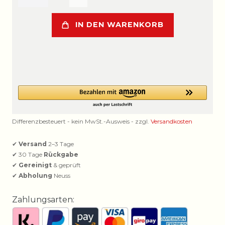
IN DEN WARENKORB
Differenzbesteuert - kein MwSt.-Ausweis - zzgl.
Versandkosten
✔
Versand
2–3 Tage
✔ 30 Tage
Rückgabe
✔
Gereinigt
& geprüft
✔
Abholung
Neuss
Zahlungsarten: