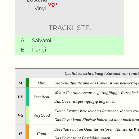
vg+
Vinyl:
TRACKLISTE:
A
Salvami
B
Parigi
Qualitätsbeschreibung
/ Zustand von Tonträ
M
Mint
Die Schallplatte und das Cover ist wie neuwertig 
Wenig Gebrauchsspuren, geringfügige Verschlech
EX
Excellent
Das Cover ist geringfügig abgenutzt.
Kleine Kratzer bzw. leichtes Rauschen können v
VG
VeryGood
Das Cover kann Einrisse haben, ist aber noch br
Die Platte hat an Qualität verloren. Hat starke Kr
G
Good
Das Cover zeigt Beschädigungen.