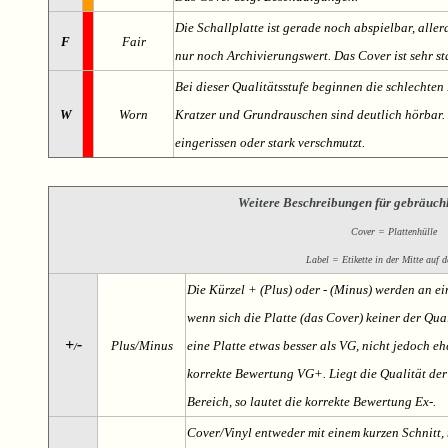
Die Schallplatte ist gerade noch abspielbar, aller
F
Fair
nur noch Archivierungswert. Das Cover ist sehr s
Bei dieser Qualitätsstufe beginnen die schlechten 
W
Worn
Kratzer und Grundrauschen sind deutlich hörbar. D
eingerissen oder stark verschmutzt.
Weitere Beschreibungen für gebräuch
Cover = Plattenhülle
Label = Etikette in der Mitte auf d
Die Kürzel + (Plus) oder - (Minus) werden an e
wenn sich die Platte (das Cover) keiner der Qual
+
-
Plus/Minus
eine Platte etwas besser als VG, nicht jedoch ehe
/
korrekte Bewertung VG+. Liegt die Qualität der
Bereich, so lautet die korrekte Bewertung Ex-.
Cover/Vinyl entweder mit einem kurzen Schnitt, 