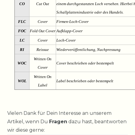
CO
Cut Out
einem durchgestanzten Loch versehen. Hierbei h
Schallplattenindustrie oder des Handels.
FLC
Cover
Firmen-Loch-Cover
FOC
Fold Out Cover
Aufklapp-Cover
LC
Cover
Loch-Cover
RI
Reissue
Wiederveröffentlichung, Nachpressung
Written On
WOC
Cover beschrieben oder bestempelt
Cover
Written On
WOL
Label beschrieben oder bestempelt
Label
Ceres::Template.mailFormHoneypotLabel
Vielen Dank für Dein Interesse an unserem
Artikel, wenn Du
Fragen
dazu hast, beantworten
wir diese gerne: