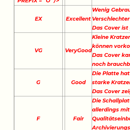
PREFIX = "O" />
Wenig Gebrau
EX
Excellent
Verschlechter
Das Cover ist
Kleine Kratze
können vork
VG
VeryGood
Das Cover kan
noch brauchb
Die Platte hat
G
Good
starke Kratze
Das Cover ze
Die Schallplat
allerdings mi
F
Fair
Qualitätseinb
Archivierungs