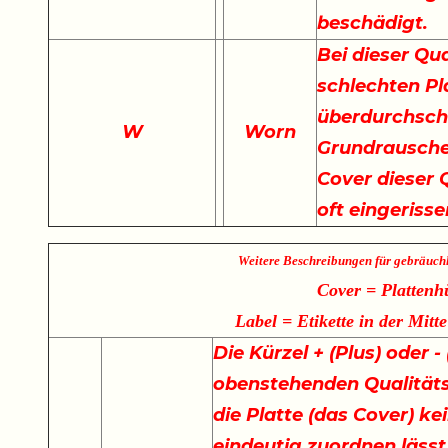
beschädigt.
Bei dieser Qu
schlechten Pla
überdurchschn
W
Worn
Grundrauschen
Cover dieser Q
oft eingeriss
Weitere Beschreibungen für gebräuch
Cover = Plattenh
Label = Etikette in der Mitte
Die Kürzel + (Plus) oder 
obenstehenden Qualität
die Platte (das Cover) ke
eindeutig zuordnen lässt.