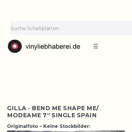
×
Lieferpause vom 10. bis 29.
August
Bestellungen nehmen wir gerne entgegen —
der Versand startet wieder ab Montag, 31.
August. Danke für euer Verständnis!
☰
GILLA - BEND ME SHAPE ME/
MODEAME 7'' SINGLE SPAIN
Originalfoto – Keine Stockbilder: