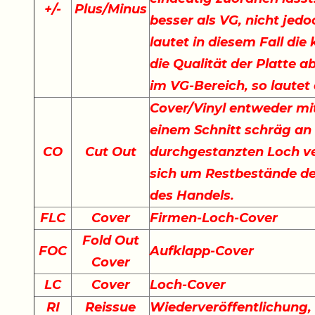
+
/
-
Plus/Minus
besser als VG, nicht jedo
lautet in diesem Fall di
die Qualität der Platte a
im VG-Bereich, so lautet
Cover/Vinyl entweder mit
einem Schnitt schräg an
CO
Cut Out
durchgestanzten Loch ve
sich um Restbestände der
des Handels.
FLC
Cover
Firmen-Loch-Cover
Fold Out
FOC
Aufklapp-Cover
Cover
LC
Cover
Loch-Cover
RI
Reissue
Wiederveröffentlichung