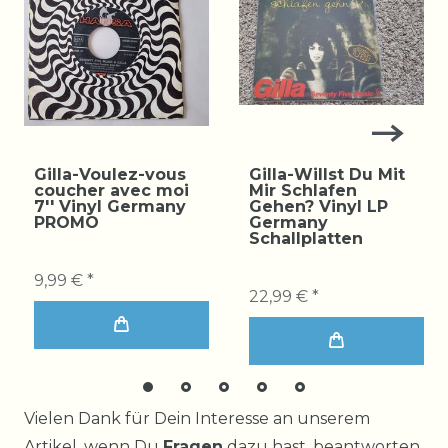
Gilla-Voulez-vous
Gilla-Willst Du Mit
coucher avec moi
Mir Schlafen
7'' Vinyl Germany
Gehen? Vinyl LP
PROMO
Germany
Schallplatten
9,99 € *
22,99 € *
Ceres::Template.mailFormHoneypotLabel
Vielen Dank für Dein Interesse an unserem
Artikel, wenn Du
Fragen
dazu hast, beantworten