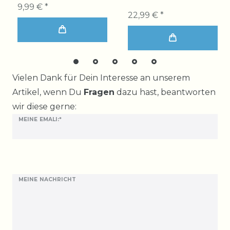
9,99 € *
22,99 € *
Ceres::Template.mailFormHoneypotLabel
Vielen Dank für Dein Interesse an unserem
Artikel, wenn Du
Fragen
dazu hast, beantworten
wir diese gerne:
MEINE EMALI:*
MEINE NACHRICHT