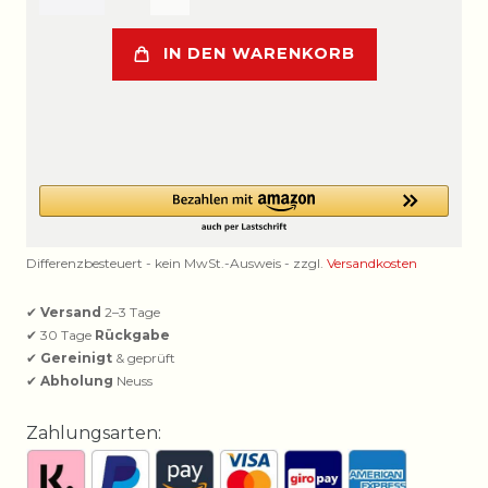
IN DEN WARENKORB
Differenzbesteuert - kein MwSt.-Ausweis - zzgl.
Versandkosten
✔
Versand
2–3 Tage
✔ 30 Tage
Rückgabe
✔
Gereinigt
& geprüft
✔
Abholung
Neuss
Zahlungsarten: