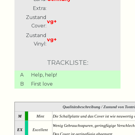
Extra:
Zustand
vg+
Cover:
Zustand
vg+
Vinyl:
TRACKLISTE:
A
Help, help!
B
First love
Qualitätsbeschreibung
/ Zustand von Tonträ
M
Mint
Die Schallplatte und das Cover ist wie neuwertig 
Wenig Gebrauchsspuren, geringfügige Verschlech
EX
Excellent
Das Cover ist geringfügig abgenutzt.