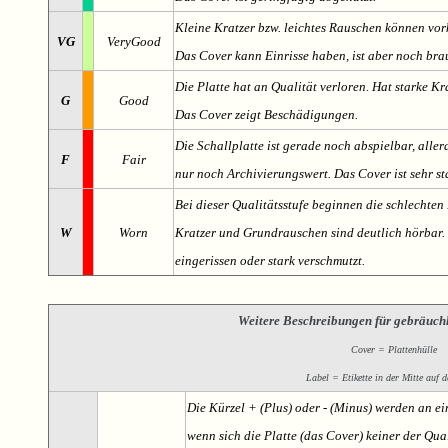
Kleine Kratzer bzw. leichtes Rauschen können v
VG
VeryGood
Das Cover kann Einrisse haben, ist aber noch br
Die Platte hat an Qualität verloren. Hat starke Kr
G
Good
Das Cover zeigt Beschädigungen.
Die Schallplatte ist gerade noch abspielbar, aller
F
Fair
nur noch Archivierungswert. Das Cover ist sehr s
Bei dieser Qualitätsstufe beginnen die schlechten 
W
Worn
Kratzer und Grundrauschen sind deutlich hörbar. D
eingerissen oder stark verschmutzt.
Weitere Beschreibungen für gebräuch
Cover = Plattenhülle
Label = Etikette in der Mitte auf d
Die Kürzel + (Plus) oder - (Minus) werden an e
wenn sich die Platte (das Cover) keiner der Qual