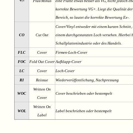
+
-
Plus/Minus
eine Platte etwas besser als VG, nicht jedoch ehe
/
korrekte Bewertung VG+. Liegt die Qualität der
Bereich, so lautet die korrekte Bewertung Ex-.
Cover/Vinyl entweder mit einem kurzen Schnitt, 
CO
Cut Out
einem durchgestanzten Loch versehen. Hierbei h
Schallplattenindustrie oder des Handels.
FLC
Cover
Firmen-Loch-Cover
FOC
Fold Out Cover
Aufklapp-Cover
LC
Cover
Loch-Cover
RI
Reissue
Wiederveröffentlichung, Nachpressung
Written On
WOC
Cover beschrieben oder bestempelt
Cover
Written On
WOL
Label beschrieben oder bestempelt
Label