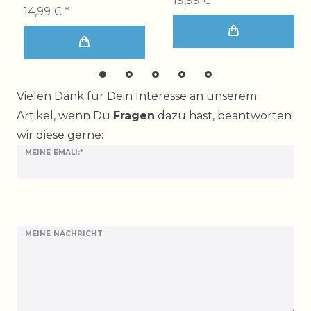
19,99 € *
14,99 € *
Ceres::Template.mailFormHoneypotLabel
Vielen Dank für Dein Interesse an unserem
Artikel, wenn Du
Fragen
dazu hast, beantworten
wir diese gerne:
MEINE EMALI:*
MEINE NACHRICHT