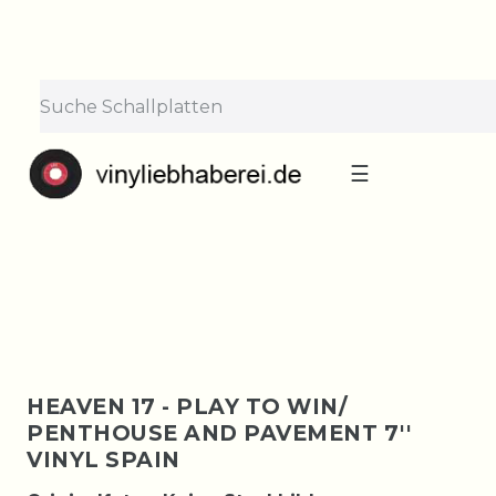
×
Lieferpause vom 10. bis 29.
August
Bestellungen nehmen wir gerne entgegen —
der Versand startet wieder ab Montag, 31.
August. Danke für euer Verständnis!
☰
HEAVEN 17 - PLAY TO WIN/
PENTHOUSE AND PAVEMENT 7''
VINYL SPAIN