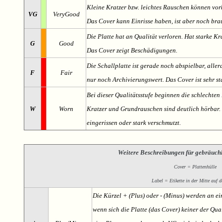
Kleine Kratzer bzw. leichtes Rauschen können v
VG
VeryGood
Das Cover kann Einrisse haben, ist aber noch br
Die Platte hat an Qualität verloren. Hat starke Kr
G
Good
Das Cover zeigt Beschädigungen.
Die Schallplatte ist gerade noch abspielbar, aller
F
Fair
nur noch Archivierungswert. Das Cover ist sehr s
Bei dieser Qualitätsstufe beginnen die schlechten 
W
Worn
Kratzer und Grundrauschen sind deutlich hörbar. D
eingerissen oder stark verschmutzt.
Weitere Beschreibungen für gebräuch
Cover = Plattenhülle
Label = Etikette in der Mitte auf d
Die Kürzel + (Plus) oder - (Minus) werden an e
wenn sich die Platte (das Cover) keiner der Qual