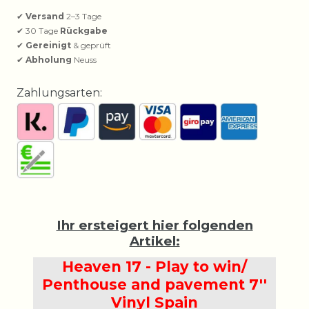
✔
Versand
2–3 Tage
✔ 30 Tage
Rückgabe
✔
Gereinigt
& geprüft
✔
Abholung
Neuss
Zahlungsarten:
Ihr ersteigert hier folgenden
Artikel:
Heaven 17 - Play to win/
Penthouse and pavement 7''
Vinyl Spain