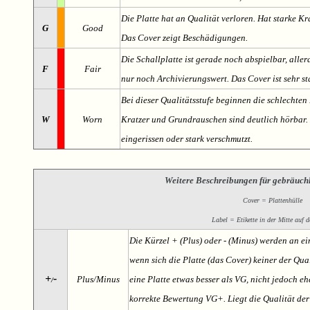
Die Platte hat an Qualität verloren. Hat starke Kr
G
Good
Das Cover zeigt Beschädigungen.
Die Schallplatte ist gerade noch abspielbar, aller
F
Fair
nur noch Archivierungswert. Das Cover ist sehr s
Bei dieser Qualitätsstufe beginnen die schlechten 
W
Worn
Kratzer und Grundrauschen sind deutlich hörbar. D
eingerissen oder stark verschmutzt.
Weitere Beschreibungen für gebräuch
Cover = Plattenhülle
Label = Etikette in der Mitte auf d
Die Kürzel + (Plus) oder - (Minus) werden an e
wenn sich die Platte (das Cover) keiner der Qual
+
-
Plus/Minus
eine Platte etwas besser als VG, nicht jedoch ehe
/
korrekte Bewertung VG+. Liegt die Qualität der