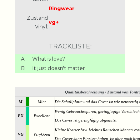
Ringwear
Zustand
vg+
Vinyl:
TRACKLISTE:
A
What is love?
B
It just doesn't matter
Qualitätsbeschreibung
/ Zustand von Tonträ
M
Mint
Die Schallplatte und das Cover ist wie neuwertig 
Wenig Gebrauchsspuren, geringfügige Verschlech
EX
Excellent
Das Cover ist geringfügig abgenutzt.
Kleine Kratzer bzw. leichtes Rauschen können v
VG
VeryGood
Das Cover kann Einrisse haben, ist aber noch br