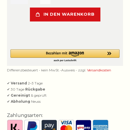
IN DEN WARENKORB
Differenzbesteuert - kein MwSt.-Ausweis - zzgl.
Versandkosten
✔
Versand
2–3 Tage
✔ 30 Tage
Rückgabe
✔
Gereinigt
& geprüft
✔
Abholung
Neuss
Zahlungsarten: