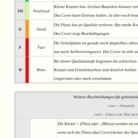
Kleine Kratzer bzw. leichtes Rauschen können v
VG
VeryGood
Das Cover kann Einrisse haben, ist aber noch br
Die Platte hat an Qualität verloren. Hat starke Kr
G
Good
Das Cover zeigt Beschädigungen.
Die Schallplatte ist gerade noch abspielbar, aller
F
Fair
nur noch Archivierungswert. Das Cover ist sehr s
Bei dieser Qualitätsstufe beginnen die schlechten 
W
Worn
Kratzer und Grundrauschen sind deutlich hörbar. D
eingerissen oder stark verschmutzt.
Weitere Beschreibungen für gebräuch
Cover = Plattenhülle
Label = Etikette in der Mitte auf d
Die Kürzel + (Plus) oder - (Minus) werden an e
wenn sich die Platte (das Cover) keiner der Qual