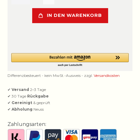
IN DEN WARENKORB
Differenzbesteuert - kein MwSt.-Ausweis - zzgl.
Versandkosten
✔
Versand
2–3 Tage
✔ 30 Tage
Rückgabe
✔
Gereinigt
& geprüft
✔
Abholung
Neuss
Zahlungsarten: