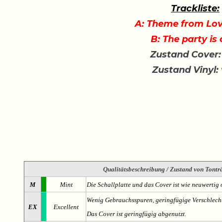
Trackliste:
A: Theme from Lov
B: The party is
Zustand Cover:
Zustand Vinyl:
Qualitätsbeschreibung
/ Zustand von Tonträ
M
Mint
Die Schallplatte und das Cover ist wie neuwertig 
Wenig Gebrauchsspuren, geringfügige Verschlech
EX
Excellent
Das Cover ist geringfügig abgenutzt.