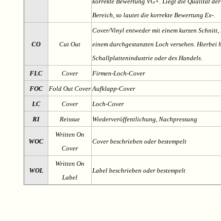
korrekte Bewertung VG+. Liegt die Qualität der
Bereich, so lautet die korrekte Bewertung Ex-.
Cover/Vinyl entweder mit einem kurzen Schnitt, 
CO
Cut Out
einem durchgestanzten Loch versehen. Hierbei h
Schallplattenindustrie oder des Handels.
FLC
Cover
Firmen-Loch-Cover
FOC
Fold Out Cover
Aufklapp-Cover
LC
Cover
Loch-Cover
RI
Reissue
Wiederveröffentlichung, Nachpressung
Written On
WOC
Cover beschrieben oder bestempelt
Cover
Written On
WOL
Label beschrieben oder bestempelt
Label