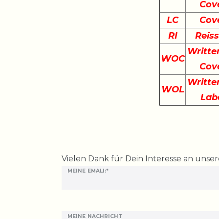
Cov
LC
Cov
RI
Reis
Writte
WOC
Cov
Writte
WOL
Lab
Ceres::Template.mailFormHoneypotLabel
Vielen Dank für Dein Interesse an unse
MEINE EMALI:*
MEINE NACHRICHT