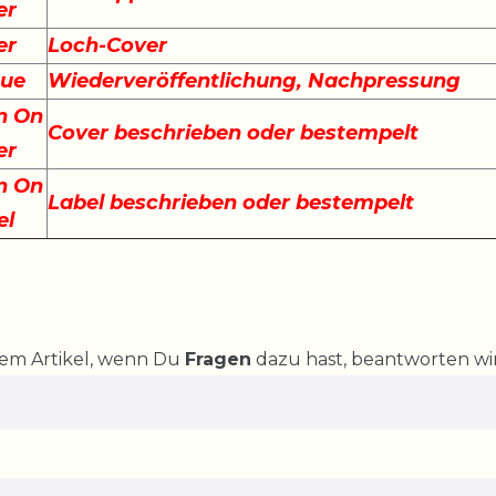
er
er
Loch-Cover
sue
Wiederveröffentlichung, Nachpressung
n On
Cover beschrieben oder bestempelt
er
n On
Label beschrieben oder bestempelt
el
rem Artikel, wenn Du
Fragen
dazu hast, beantworten wir