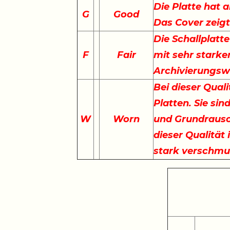
Die Platte hat a
G
Good
Das Cover zeig
Die Schallplatte
F
Fair
mit sehr starke
Archivierungswe
Bei dieser Qual
Platten. Sie sin
W
Worn
und Grundrausc
dieser Qualität 
stark verschmu