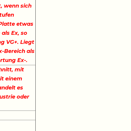
, wenn sich
stufen
 Platte etwas
 als Ex, so
ng VG+. Liegt
x-Bereich als
ertung Ex-.
nitt, mit
it einem
ndelt es
ustrie oder