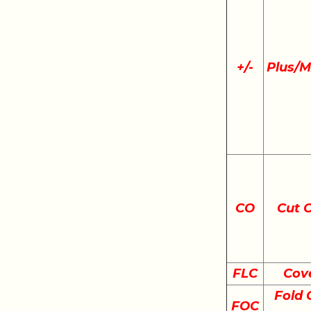
+
/
-
Plus/M
CO
Cut 
FLC
Cov
Fold 
FOC