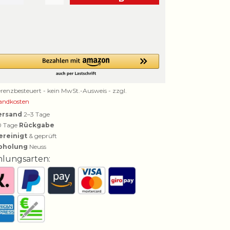
erenzbesteuert - kein MwSt.-Ausweis - zzgl.
andkosten
ersand
2–3 Tage
0 Tage
Rückgabe
ereinigt
& geprüft
bholung
Neuss
hlungsarten: