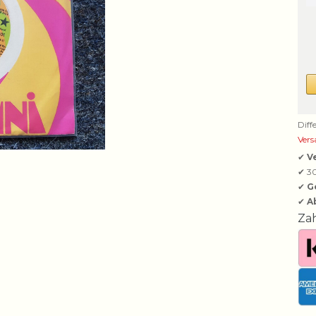
Diff
Vers
✔
V
✔ 3
✔
G
✔
A
Za