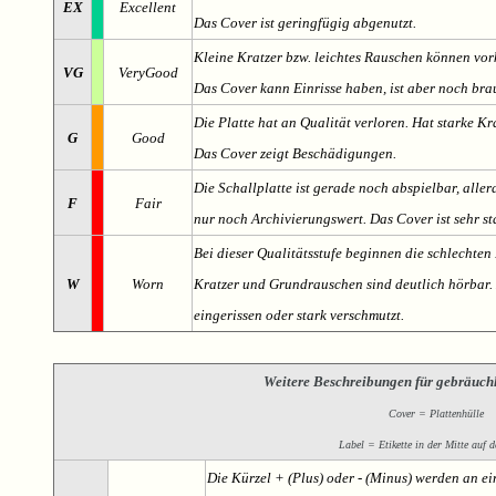
EX
Excellent
Das Cover ist geringfügig abgenutzt.
Kleine Kratzer bzw. leichtes Rauschen können v
VG
VeryGood
Das Cover kann Einrisse haben, ist aber noch br
Die Platte hat an Qualität verloren. Hat starke Kr
G
Good
Das Cover zeigt Beschädigungen.
Die Schallplatte ist gerade noch abspielbar, aller
F
Fair
nur noch Archivierungswert. Das Cover ist sehr s
Bei dieser Qualitätsstufe beginnen die schlechten 
W
Worn
Kratzer und Grundrauschen sind deutlich hörbar. D
eingerissen oder stark verschmutzt.
Weitere Beschreibungen für gebräuch
Cover = Plattenhülle
Label = Etikette in der Mitte auf d
Die Kürzel + (Plus) oder - (Minus) werden an e