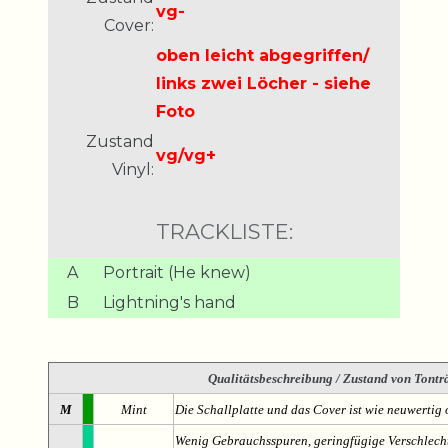
vg-
Cover:
oben leicht abgegriffen/
links zwei Löcher - siehe
Foto
Zustand
vg/vg+
Vinyl:
TRACKLISTE:
A
Portrait (He knew)
B
Lightning's hand
Qualitätsbeschreibung
/ Zustand von Tonträ
M
Mint
Die Schallplatte und das Cover ist wie neuwertig 
Wenig Gebrauchsspuren, geringfügige Verschlech