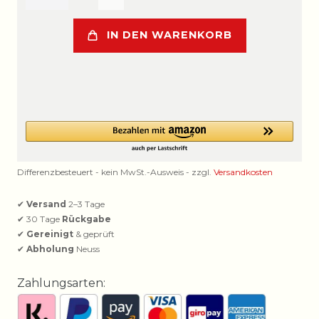
IN DEN WARENKORB
Differenzbesteuert - kein MwSt.-Ausweis - zzgl.
Versandkosten
✔
Versand
2–3 Tage
✔ 30 Tage
Rückgabe
✔
Gereinigt
& geprüft
✔
Abholung
Neuss
Zahlungsarten: