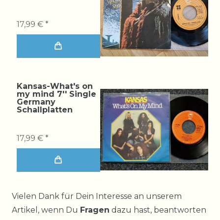
17,99 € *
Kansas-What's on
my mind 7'' Single
Germany
Schallplatten
17,99 € *
Ceres::Template.mailFormHoneypotLabel
Vielen Dank für Dein Interesse an unserem
Artikel, wenn Du
Fragen
dazu hast, beantworten