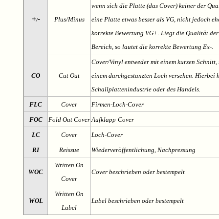
wenn sich die Platte (das Cover) keiner der Qual
+
-
Plus/Minus
eine Platte etwas besser als VG, nicht jedoch ehe
/
korrekte Bewertung VG+. Liegt die Qualität der
Bereich, so lautet die korrekte Bewertung Ex-.
Cover/Vinyl entweder mit einem kurzen Schnitt, 
CO
Cut Out
einem durchgestanzten Loch versehen. Hierbei h
Schallplattenindustrie oder des Handels.
FLC
Cover
Firmen-Loch-Cover
FOC
Fold Out Cover
Aufklapp-Cover
LC
Cover
Loch-Cover
RI
Reissue
Wiederveröffentlichung, Nachpressung
Written On
WOC
Cover beschrieben oder bestempelt
Cover
Written On
WOL
Label beschrieben oder bestempelt
Label