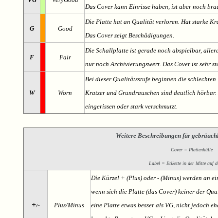
Das Cover kann Einrisse haben, ist aber noch br
Die Platte hat an Qualität verloren. Hat starke Kr
G
Good
Das Cover zeigt Beschädigungen.
Die Schallplatte ist gerade noch abspielbar, aller
F
Fair
nur noch Archivierungswert. Das Cover ist sehr s
Bei dieser Qualitätsstufe beginnen die schlechten 
W
Worn
Kratzer und Grundrauschen sind deutlich hörbar. D
eingerissen oder stark verschmutzt.
Weitere Beschreibungen für gebräuch
Cover = Plattenhülle
Label = Etikette in der Mitte auf d
Die Kürzel + (Plus) oder - (Minus) werden an e
wenn sich die Platte (das Cover) keiner der Qual
+
-
Plus/Minus
eine Platte etwas besser als VG, nicht jedoch ehe
/