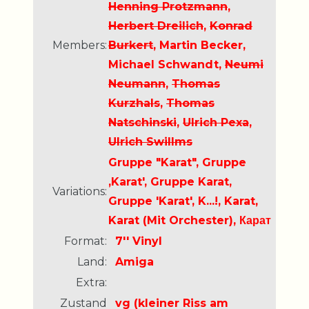
Henning Protzmann
,
Herbert Dreilich
,
Konrad
Members:
Burkert
, Martin Becker,
Michael Schwandt,
Neumi
Neumann
,
Thomas
Kurzhals
,
Thomas
Natschinski
,
Ulrich Pexa
,
Ulrich Swillms
Gruppe "Karat", Gruppe
,Karat', Gruppe Karat,
Variations:
Gruppe 'Karat', K...!, Karat,
Karat (Mit Orchester), Карат
Format:
7'' Vinyl
Land:
Amiga
Extra:
Zustand
vg (kleiner Riss am