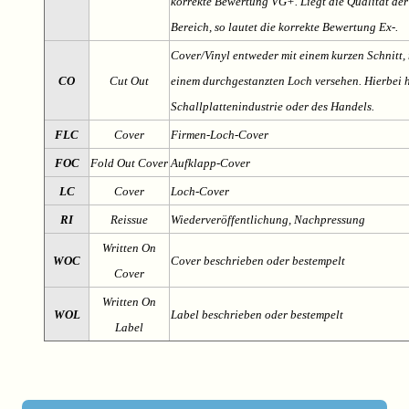
korrekte Bewertung VG+. Liegt die Qualität der
Bereich, so lautet die korrekte Bewertung Ex-.
Cover/Vinyl entweder mit einem kurzen Schnitt, 
CO
Cut Out
einem durchgestanzten Loch versehen. Hierbei h
Schallplattenindustrie oder des Handels.
FLC
Cover
Firmen-Loch-Cover
FOC
Fold Out Cover
Aufklapp-Cover
LC
Cover
Loch-Cover
RI
Reissue
Wiederveröffentlichung, Nachpressung
Written On
WOC
Cover beschrieben oder bestempelt
Cover
Written On
WOL
Label beschrieben oder bestempelt
Label