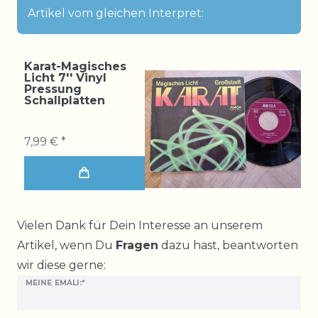
Artikel vom gleichen Interpret:
Karat-Magisches
Licht 7'' Vinyl
Pressung
Schallplatten
7,99 € *
Ceres::Template.mailFormHoneypotLabel
Vielen Dank für Dein Interesse an unserem
Artikel, wenn Du
Fragen
dazu hast, beantworten
wir diese gerne:
MEINE EMALI:*