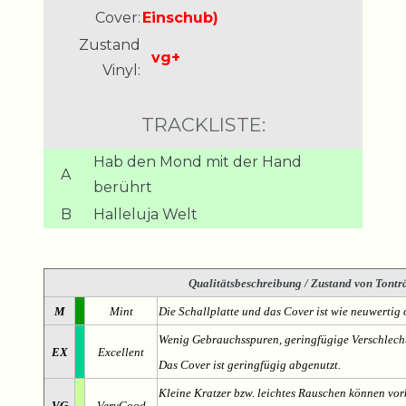
Cover:
Einschub)
Zustand
vg+
Vinyl:
TRACKLISTE:
Hab den Mond mit der Hand
A
berührt
B
Halleluja Welt
Qualitätsbeschreibung
/ Zustand von Tonträ
M
Mint
Die Schallplatte und das Cover ist wie neuwertig 
Wenig Gebrauchsspuren, geringfügige Verschlech
EX
Excellent
Das Cover ist geringfügig abgenutzt.
Kleine Kratzer bzw. leichtes Rauschen können v
VG
VeryGood