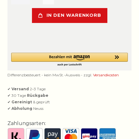
IN DEN WARENKORB
Differenzbesteuert - kein MwSt.-Ausweis - zzgl.
Versandkosten
✔
Versand
2–3 Tage
✔ 30 Tage
Rückgabe
✔
Gereinigt
& geprüft
✔
Abholung
Neuss
Zahlungsarten: