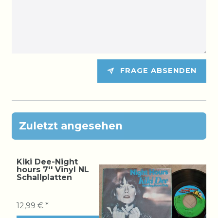
FRAGE ABSENDEN
Zuletzt angesehen
Kiki Dee-Night
hours 7'' Vinyl NL
Schallplatten
12,99 € *