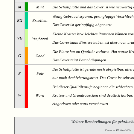
M
Mint
Die Schallplatte und das Cover ist wie neuwertig 
Wenig Gebrauchsspuren, geringfügige Verschlech
EX
Excellent
Das Cover ist geringfügig abgenutzt.
Kleine Kratzer bzw. leichtes Rauschen können v
VG
VeryGood
Das Cover kann Einrisse haben, ist aber noch br
Die Platte hat an Qualität verloren. Hat starke Kr
G
Good
Das Cover zeigt Beschädigungen.
Die Schallplatte ist gerade noch abspielbar, aller
F
Fair
nur noch Archivierungswert. Das Cover ist sehr s
Bei dieser Qualitätsstufe beginnen die schlechten 
W
Worn
Kratzer und Grundrauschen sind deutlich hörbar. D
eingerissen oder stark verschmutzt.
Weitere Beschreibungen für gebräuch
Cover = Plattenhülle