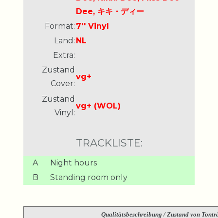
Dee, キキ・ディー
Format:
7'' Vinyl
Land:
NL
Extra:
Zustand
vg+
Cover:
Zustand
vg+ (WOL)
Vinyl:
TRACKLISTE:
A
Night hours
B
Standing room only
Qualitätsbeschreibung
/ Zustand von Tonträ