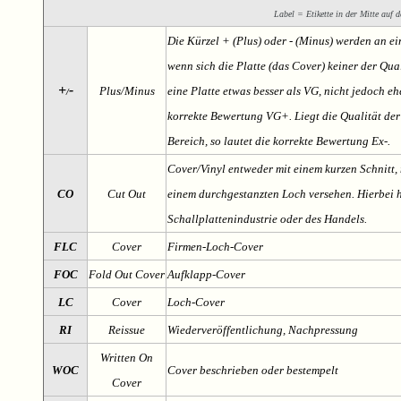
Label = Etikette in der Mitte auf d
Die Kürzel + (Plus) oder - (Minus) werden an e
wenn sich die Platte (das Cover) keiner der Qual
+
-
Plus/Minus
eine Platte etwas besser als VG, nicht jedoch ehe
/
korrekte Bewertung VG+. Liegt die Qualität der
Bereich, so lautet die korrekte Bewertung Ex-.
Cover/Vinyl entweder mit einem kurzen Schnitt, 
CO
Cut Out
einem durchgestanzten Loch versehen. Hierbei h
Schallplattenindustrie oder des Handels.
FLC
Cover
Firmen-Loch-Cover
FOC
Fold Out Cover
Aufklapp-Cover
LC
Cover
Loch-Cover
RI
Reissue
Wiederveröffentlichung, Nachpressung
Written On
WOC
Cover beschrieben oder bestempelt
Cover