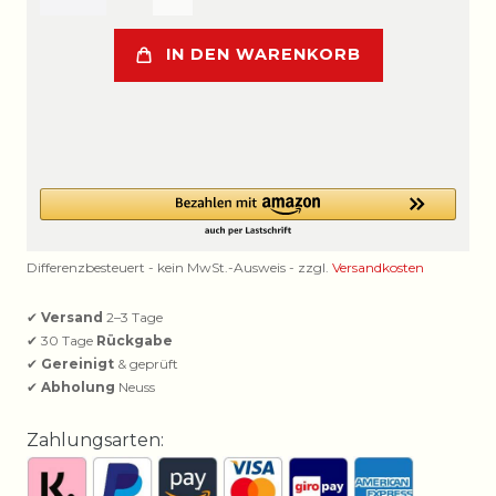
IN DEN WARENKORB
Differenzbesteuert - kein MwSt.-Ausweis - zzgl.
Versandkosten
✔
Versand
2–3 Tage
✔ 30 Tage
Rückgabe
✔
Gereinigt
& geprüft
✔
Abholung
Neuss
Zahlungsarten: