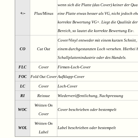
wenn sich die Platte (das Cover) keiner der Qual
+
-
Plus/Minus
eine Platte etwas besser als VG, nicht jedoch ehe
/
korrekte Bewertung VG+. Liegt die Qualität der
Bereich, so lautet die korrekte Bewertung Ex-.
Cover/Vinyl entweder mit einem kurzen Schnitt, 
CO
Cut Out
einem durchgestanzten Loch versehen. Hierbei h
Schallplattenindustrie oder des Handels.
FLC
Cover
Firmen-Loch-Cover
FOC
Fold Out Cover
Aufklapp-Cover
LC
Cover
Loch-Cover
RI
Reissue
Wiederveröffentlichung, Nachpressung
Written On
WOC
Cover beschrieben oder bestempelt
Cover
Written On
WOL
Label beschrieben oder bestempelt
Label