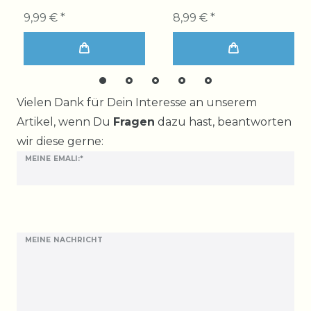
9,99 € *
8,99 € *
Ceres::Template.mailFormHoneypotLabel
Vielen Dank für Dein Interesse an unserem
Artikel, wenn Du
Fragen
dazu hast, beantworten
wir diese gerne:
MEINE EMALI:*
MEINE NACHRICHT