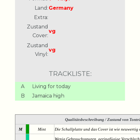
Land:
Germany
Extra:
Zustand
vg
Cover:
Zustand
vg
Vinyl:
TRACKLISTE:
A
Living for today
B
Jamaica high
Qualitätsbeschreibung
/ Zustand von Tonträ
M
Mint
Die Schallplatte und das Cover ist wie neuwertig 
Wenig Gebrauchsspuren, geringfügige Verschlech