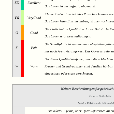
EX
Excellent
Das Cover ist geringfügig abgenutzt.
Kleine Kratzer bzw. leichtes Rauschen können v
VG
VeryGood
Das Cover kann Einrisse haben, ist aber noch br
Die Platte hat an Qualität verloren. Hat starke Kr
G
Good
Das Cover zeigt Beschädigungen.
Die Schallplatte ist gerade noch abspielbar, aller
F
Fair
nur noch Archivierungswert. Das Cover ist sehr s
Bei dieser Qualitätsstufe beginnen die schlechten 
W
Worn
Kratzer und Grundrauschen sind deutlich hörbar. D
eingerissen oder stark verschmutzt.
Weitere Beschreibungen für gebräuch
Cover = Plattenhülle
Label = Etikette in der Mitte auf d
Die Kürzel + (Plus) oder - (Minus) werden an e