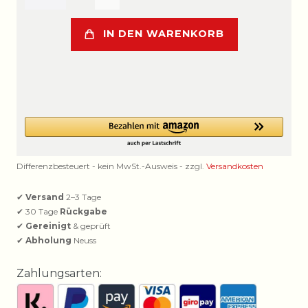
IN DEN WARENKORB
Differenzbesteuert - kein MwSt.-Ausweis - zzgl.
Versandkosten
✔
Versand
2–3 Tage
✔ 30 Tage
Rückgabe
✔
Gereinigt
& geprüft
✔
Abholung
Neuss
Zahlungsarten: