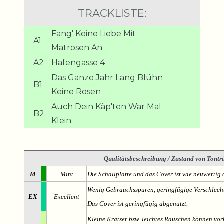
TRACKLISTE:
Fang' Keine Liebe Mit
A1
Matrosen An
A2
Hafengasse 4
Das Ganze Jahr Lang Blühn
B1
Keine Rosen
Auch Dein Käp'ten War Mal
B2
Klein
Qualitätsbeschreibung
/ Zustand von Tonträ
M
Mint
Die Schallplatte und das Cover ist wie neuwertig 
Wenig Gebrauchsspuren, geringfügige Verschlech
EX
Excellent
Das Cover ist geringfügig abgenutzt.
Kleine Kratzer bzw. leichtes Rauschen können v