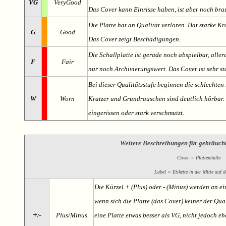
VG
VeryGood
Das Cover kann Einrisse haben, ist aber noch br
Die Platte hat an Qualität verloren. Hat starke Kr
G
Good
Das Cover zeigt Beschädigungen.
Die Schallplatte ist gerade noch abspielbar, aller
F
Fair
nur noch Archivierungswert. Das Cover ist sehr s
Bei dieser Qualitätsstufe beginnen die schlechten 
W
Worn
Kratzer und Grundrauschen sind deutlich hörbar. D
eingerissen oder stark verschmutzt.
Weitere Beschreibungen für gebräuch
Cover = Plattenhülle
Label = Etikette in der Mitte auf d
Die Kürzel + (Plus) oder - (Minus) werden an e
wenn sich die Platte (das Cover) keiner der Qual
+
-
Plus/Minus
eine Platte etwas besser als VG, nicht jedoch ehe
/