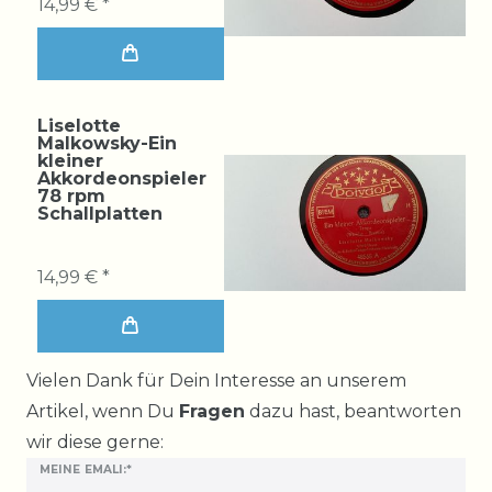
14,99 € *
Liselotte
Malkowsky-Ein
kleiner
Akkordeonspieler
78 rpm
Schallplatten
14,99 € *
Ceres::Template.mailFormHoneypotLabel
Vielen Dank für Dein Interesse an unserem
Artikel, wenn Du
Fragen
dazu hast, beantworten
wir diese gerne:
MEINE EMALI:*