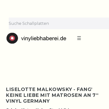
×
Lieferpause vom 10. bis 29.
August
Bestellungen nehmen wir gerne entgegen —
der Versand startet wieder ab Montag, 31.
August. Danke für euer Verständnis!
☰
LISELOTTE MALKOWSKY - FANG'
KEINE LIEBE MIT MATROSEN AN 7''
VINYL GERMANY