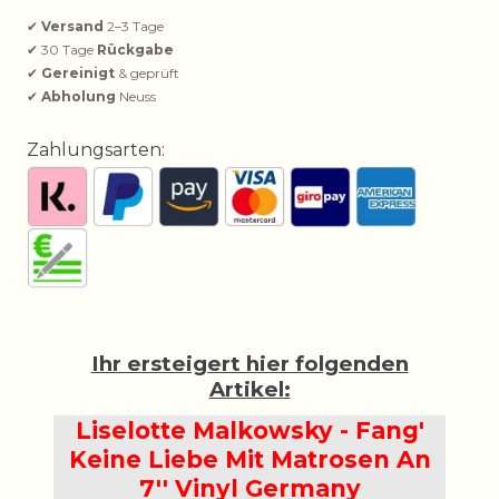
✔
Versand
2–3 Tage
✔ 30 Tage
Rückgabe
✔
Gereinigt
& geprüft
✔
Abholung
Neuss
Zahlungsarten:
Ihr ersteigert hier folgenden
Artikel:
Liselotte Malkowsky - Fang'
Keine Liebe Mit Matrosen An
7'' Vinyl Germany