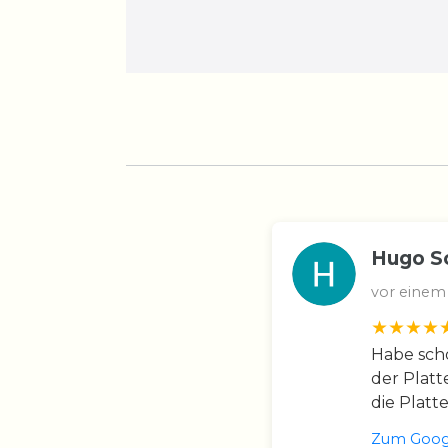
Hugo S
vor einem
Habe scho
der Platt
die Platt
Zum Googl