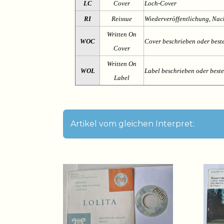
LC
Cover
Loch-Cover
RI
Reissue
Wiederveröffentlichung, Na
Written On
WOC
Cover beschrieben oder best
Cover
Written On
WOL
Label beschrieben oder best
Label
Artikel vom gleichen Interpret: