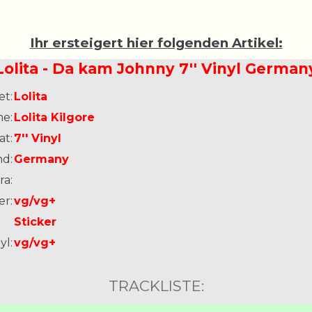
Ihr ersteigert hier folgenden Artikel:
Lolita - Da kam Johnny 7'' Vinyl German
et:
Lolita
e:
Lolita Kilgore
at:
7'' Vinyl
nd:
Germany
ra:
er:
vg/vg+
Sticker
yl:
vg/vg+
TRACKLISTE: