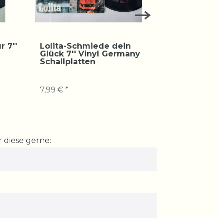
r 7''
Lolita-Schmiede dein
Lolita-Er 
Glück 7'' Vinyl Germany
7'' Vinyl
Schallplatten
Schallpla
7,99 € *
7,99 € *
 diese gerne: