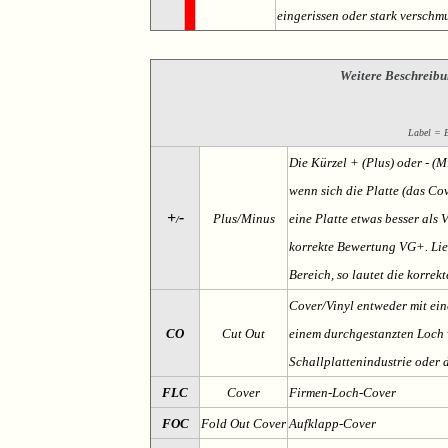
eingerissen oder stark verschmu
Weitere Beschreibu
Label = Et
Die Kürzel + (Plus) oder - (
wenn sich die Platte (das Cov
+
-
Plus/Minus
eine Platte etwas besser als 
/
korrekte Bewertung VG+. Lieg
Bereich, so lautet die korrek
Cover/Vinyl entweder mit ein
CO
Cut Out
einem durchgestanzten Loch v
Schallplattenindustrie oder 
FLC
Cover
Firmen-Loch-Cover
FOC
Fold Out Cover
Aufklapp-Cover