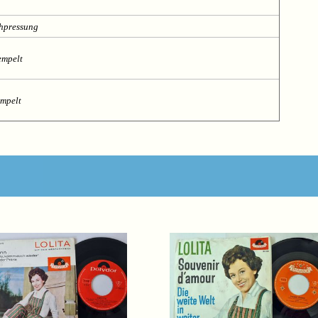
chpressung
empelt
empelt