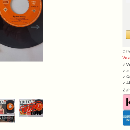
Diff
Vers
✔
V
✔ 3
✔
G
✔
A
Za