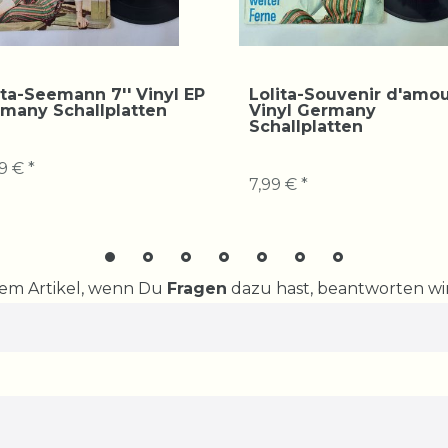
ita-Seemann 7'' Vinyl EP
Lolita-Souvenir d'amou
many Schallplatten
Vinyl Germany
Schallplatten
9 € *
7,99 € *
rem Artikel, wenn Du
Fragen
dazu hast, beantworten wir