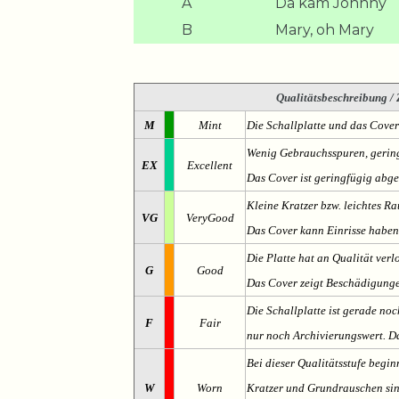
A
Da kam Johnny
B
Mary, oh Mary
Qualitätsbeschreibung
/ 
M
Mint
Die Schallplatte und das Cover
Wenig Gebrauchsspuren, gering
EX
Excellent
Das Cover ist geringfügig abge
Kleine Kratzer bzw. leichtes 
VG
VeryGood
Das Cover kann Einrisse haben
Die Platte hat an Qualität verl
G
Good
Das Cover zeigt Beschädigung
Die Schallplatte ist gerade noc
F
Fair
nur noch Archivierungswert. Da
Bei dieser Qualitätsstufe begin
W
Worn
Kratzer und Grundrauschen sind 