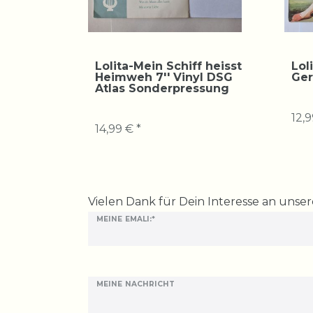
Lolita-Mein Schiff heisst
Lol
Heimweh 7'' Vinyl DSG
Ger
Atlas Sonderpressung
12,9
14,99 € *
Ceres::Template.mailFormHoneypotLabel
Vielen Dank für Dein Interesse an unse
MEINE EMALI:*
MEINE NACHRICHT