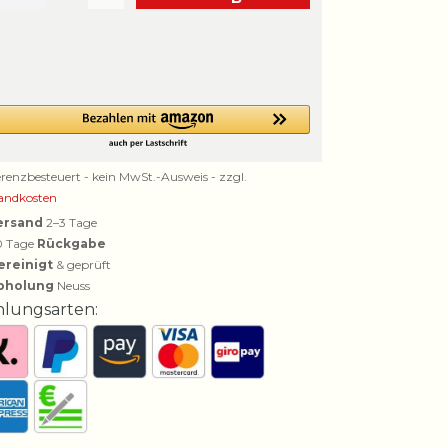
erenzbesteuert - kein MwSt.-Ausweis - zzgl.
andkosten
ersand
2–3 Tage
0 Tage
Rückgabe
ereinigt
& geprüft
bholung
Neuss
hlungsarten: