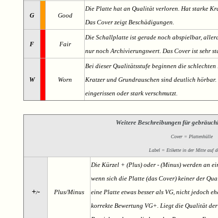
Die Platte hat an Qualität verloren. Hat starke Kr
G
Good
Das Cover zeigt Beschädigungen.
Die Schallplatte ist gerade noch abspielbar, aller
F
Fair
nur noch Archivierungswert. Das Cover ist sehr s
Bei dieser Qualitätsstufe beginnen die schlechten 
W
Worn
Kratzer und Grundrauschen sind deutlich hörbar. D
eingerissen oder stark verschmutzt.
Weitere Beschreibungen für gebräuch
Cover = Plattenhülle
Label = Etikette in der Mitte auf d
Die Kürzel + (Plus) oder - (Minus) werden an e
wenn sich die Platte (das Cover) keiner der Qual
+
-
Plus/Minus
eine Platte etwas besser als VG, nicht jedoch ehe
/
korrekte Bewertung VG+. Liegt die Qualität der