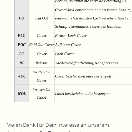
Bereich, so lautet die korrekte Bewertung Ex-.
Cover/Vinyl entweder mit einem kurzen Schnitt, 
CO
Cut Out
einem durchgestanzten Loch versehen. Hierbei h
Schallplattenindustrie oder des Handels.
FLC
Cover
Firmen-Loch-Cover
FOC
Fold Out Cover
Aufklapp-Cover
LC
Cover
Loch-Cover
RI
Reissue
Wiederveröffentlichung, Nachpressung
Written On
WOC
Cover beschrieben oder bestempelt
Cover
Written On
WOL
Label beschrieben oder bestempelt
Label
Ceres::Template.mailFormHoneypotLabel
Vielen Dank für Dein Interesse an unserem