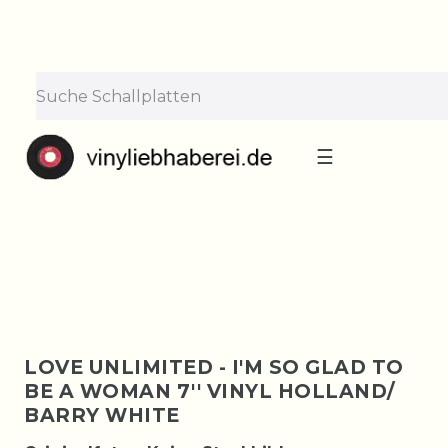
×
Lieferpause vom 10. bis 29.
August
Bestellungen nehmen wir gerne entgegen —
der Versand startet wieder ab Montag, 31.
August. Danke für euer Verständnis!
☰
LOVE UNLIMITED - I'M SO GLAD TO
BE A WOMAN 7'' VINYL HOLLAND/
BARRY WHITE