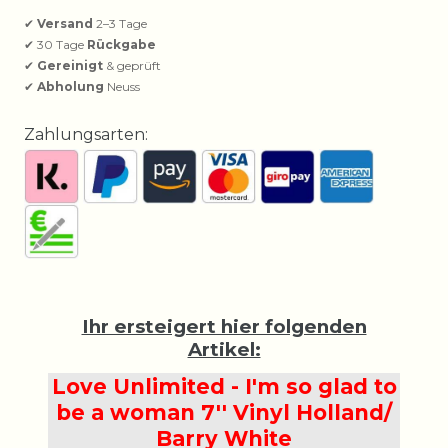
✔
Versand
2–3 Tage
✔ 30 Tage
Rückgabe
✔
Gereinigt
& geprüft
✔
Abholung
Neuss
Zahlungsarten:
Ihr ersteigert hier folgenden
Artikel:
Love Unlimited - I'm so glad to
be a woman 7'' Vinyl Holland/
Barry White