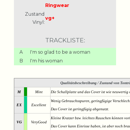
Ringwear
Zustand
vg+
Vinyl:
TRACKLISTE:
A
I'm so glad to be a woman
B
I'm his woman
Qualitätsbeschreibung
/ Zustand von Tonträ
M
Mint
Die Schallplatte und das Cover ist wie neuwertig 
Wenig Gebrauchsspuren, geringfügige Verschlech
EX
Excellent
Das Cover ist geringfügig abgenutzt.
Kleine Kratzer bzw. leichtes Rauschen können v
VG
VeryGood
Das Cover kann Einrisse haben, ist aber noch br