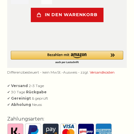
IN DEN WARENKORB
Differenzbesteuert - kein MwSt.-Ausweis - zzgl.
Versandkosten
✔
Versand
2–3 Tage
✔ 30 Tage
Rückgabe
✔
Gereinigt
& geprüft
✔
Abholung
Neuss
Zahlungsarten: