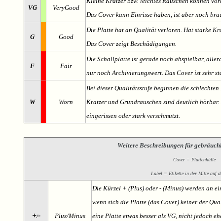
Kleine Kratzer bzw. leichtes Rauschen können v
VG
VeryGood
Das Cover kann Einrisse haben, ist aber noch br
Die Platte hat an Qualität verloren. Hat starke Kr
G
Good
Das Cover zeigt Beschädigungen.
Die Schallplatte ist gerade noch abspielbar, aller
F
Fair
nur noch Archivierungswert. Das Cover ist sehr s
Bei dieser Qualitätsstufe beginnen die schlechten 
W
Worn
Kratzer und Grundrauschen sind deutlich hörbar. D
eingerissen oder stark verschmutzt.
Weitere Beschreibungen für gebräuch
Cover = Plattenhülle
Label = Etikette in der Mitte auf d
Die Kürzel + (Plus) oder - (Minus) werden an e
wenn sich die Platte (das Cover) keiner der Qual
+
-
Plus/Minus
eine Platte etwas besser als VG, nicht jedoch ehe
/