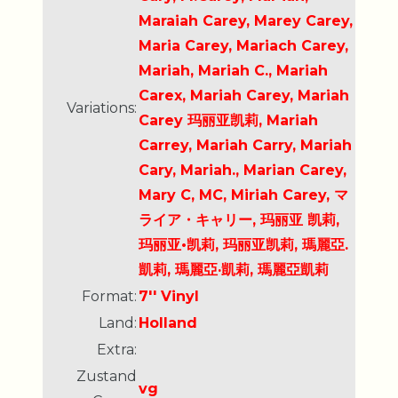
Maraiah Carey, Marey Carey,
Maria Carey, Mariach Carey,
Mariah, Mariah C., Mariah
Carex, Mariah Carey, Mariah
Variations:
Carey 玛丽亚凯莉, Mariah
Carrey, Mariah Carry, Mariah
Cary, Mariah., Marian Carey,
Mary C, MC, Miriah Carey, マ
ライア・キャリー, 玛丽亚 凯莉,
玛丽亚•凯莉, 玛丽亚凯莉, 瑪麗亞.
凱莉, 瑪麗亞·凱莉, 瑪麗亞凱莉
Format:
7'' Vinyl
Land:
Holland
Extra:
Zustand
vg