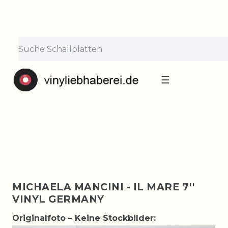
×
Lieferpause vom 10. bis 29.
August
Bestellungen nehmen wir gerne entgegen —
der Versand startet wieder ab Montag, 31.
August. Danke für euer Verständnis!
☰
MICHAELA MANCINI - IL MARE 7''
VINYL GERMANY
Originalfoto – Keine Stockbilder: