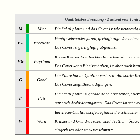
Qualitätsbeschreibung
/ Zustand von Tonträ
M
Mint
Die Schallplatte und das Cover ist wie neuwertig 
Wenig Gebrauchsspuren, geringfügige Verschlech
EX
Excellent
Das Cover ist geringfügig abgenutzt.
Kleine Kratzer bzw. leichtes Rauschen können v
VG
VeryGood
Das Cover kann Einrisse haben, ist aber noch br
Die Platte hat an Qualität verloren. Hat starke Kr
G
Good
Das Cover zeigt Beschädigungen.
Die Schallplatte ist gerade noch abspielbar, aller
F
Fair
nur noch Archivierungswert. Das Cover ist sehr s
Bei dieser Qualitätsstufe beginnen die schlechten 
W
Worn
Kratzer und Grundrauschen sind deutlich hörbar. D
eingerissen oder stark verschmutzt.