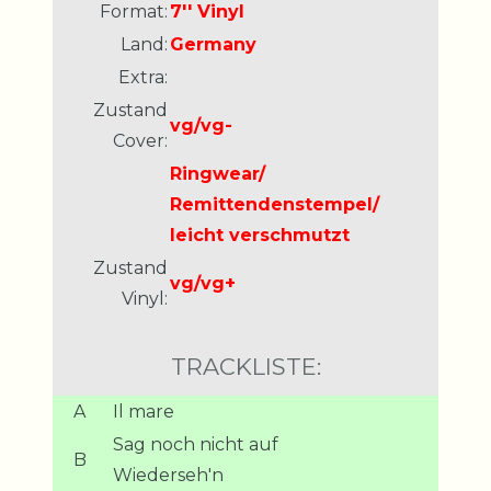
Format:
7'' Vinyl
Land:
Germany
Extra:
Zustand
vg/vg-
Cover:
Ringwear/
Remittendenstempel/
leicht verschmutzt
Zustand
vg/vg+
Vinyl:
TRACKLISTE:
A
Il mare
Sag noch nicht auf
B
Wiederseh'n