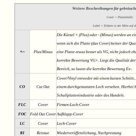
Weitere Beschreibungen für gebräuch
Cover = Plattenhülle
Label = Etikette in der Mitte auf d
Die Kürzel + (Plus) oder - (Minus) werden an e
wenn sich die Platte (das Cover) keiner der Qual
+
-
Plus/Minus
eine Platte etwas besser als VG, nicht jedoch ehe
/
korrekte Bewertung VG+. Liegt die Qualität der
Bereich, so lautet die korrekte Bewertung Ex-.
Cover/Vinyl entweder mit einem kurzen Schnitt, 
CO
Cut Out
einem durchgestanzten Loch versehen. Hierbei h
Schallplattenindustrie oder des Handels.
FLC
Cover
Firmen-Loch-Cover
FOC
Fold Out Cover
Aufklapp-Cover
LC
Cover
Loch-Cover
RI
Reissue
Wiederveröffentlichung, Nachpressung