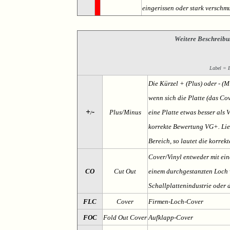
eingerissen oder stark verschmu
Weitere Beschreibu
Label = Et
Die Kürzel + (Plus) oder - (
wenn sich die Platte (das Cov
+
-
Plus/Minus
eine Platte etwas besser als 
/
korrekte Bewertung VG+. Lieg
Bereich, so lautet die korrek
Cover/Vinyl entweder mit ein
CO
Cut Out
einem durchgestanzten Loch v
Schallplattenindustrie oder 
FLC
Cover
Firmen-Loch-Cover
FOC
Fold Out Cover
Aufklapp-Cover