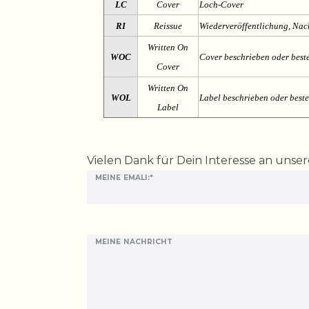
LC
Cover
Loch-Cover
RI
Reissue
Wiederveröffentlichung, Na
Written On
WOC
Cover beschrieben oder best
Cover
Written On
WOL
Label beschrieben oder best
Label
Ceres::Template.mailFormHoneypotLabel
Vielen Dank für Dein Interesse an unse
MEINE EMALI:*
MEINE NACHRICHT