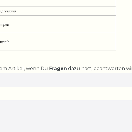
chpressung
empelt
empelt
rem Artikel, wenn Du
Fragen
dazu hast, beantworten wir