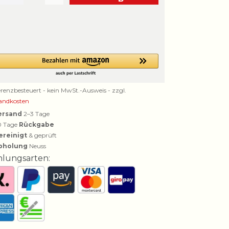
erenzbesteuert - kein MwSt.-Ausweis - zzgl.
andkosten
ersand
2–3 Tage
0 Tage
Rückgabe
ereinigt
& geprüft
bholung
Neuss
hlungsarten: