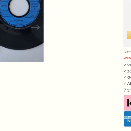
Diff
Vers
✔
V
✔ 3
✔
G
✔
A
Za