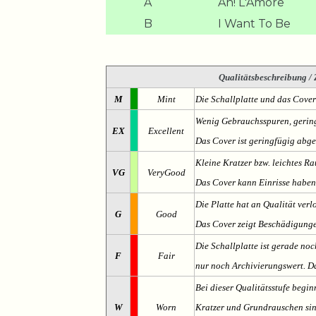
A
Ah! L'Amore
B
I Want To Be
Qualitätsbeschreibung
/ 
M
Mint
Die Schallplatte und das Cover
Wenig Gebrauchsspuren, gering
EX
Excellent
Das Cover ist geringfügig abge
Kleine Kratzer bzw. leichtes 
VG
VeryGood
Das Cover kann Einrisse haben
Die Platte hat an Qualität verl
G
Good
Das Cover zeigt Beschädigung
Die Schallplatte ist gerade noc
F
Fair
nur noch Archivierungswert. Da
Bei dieser Qualitätsstufe begin
W
Worn
Kratzer und Grundrauschen sind 