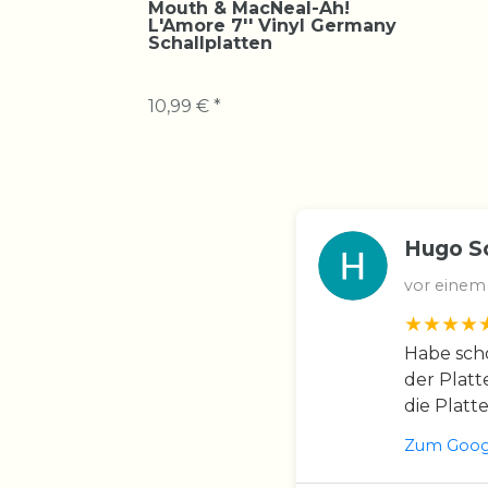
Mouth & MacNeal-Ah!
L'Amore 7'' Vinyl Germany
Schallplatten
10,99 € *
Hugo S
vor einem
Habe scho
der Platt
die Platt
Zum Googl