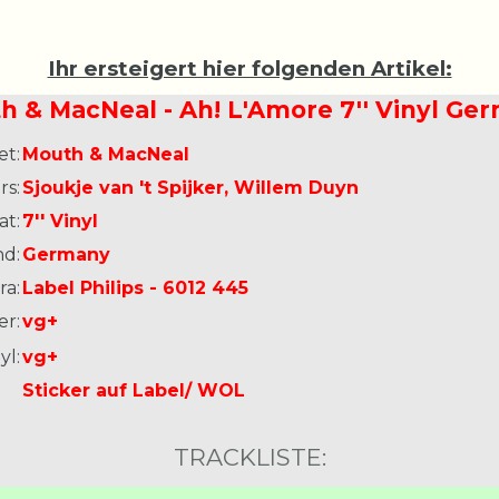
Ihr ersteigert hier folgenden Artikel:
h & MacNeal - Ah! L'Amore 7'' Vinyl Ge
et:
Mouth & MacNeal
s:
Sjoukje van 't Spijker, Willem Duyn
at:
7'' Vinyl
nd:
Germany
ra:
Label Philips - 6012 445
er:
vg+
yl:
vg+
Sticker auf Label/ WOL
TRACKLISTE: