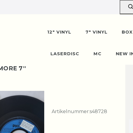
12" VINYL
7" VINYL
BOX
LASERDISC
MC
NEW I
MORE 7''
Artikelnummer:
s48728