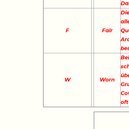
Da
Die
all
F
Fair
Qu
Arc
be
Bei
sch
übe
W
Worn
Gr
Cov
of