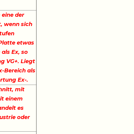
 eine der
, wenn sich
stufen
 Platte etwas
 als Ex, so
ng VG+. Liegt
x-Bereich als
ertung Ex-.
nitt, mit
it einem
ndelt es
ustrie oder