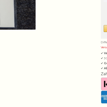
Diff
Vers
✔
V
✔ 3
✔
G
✔
A
Za