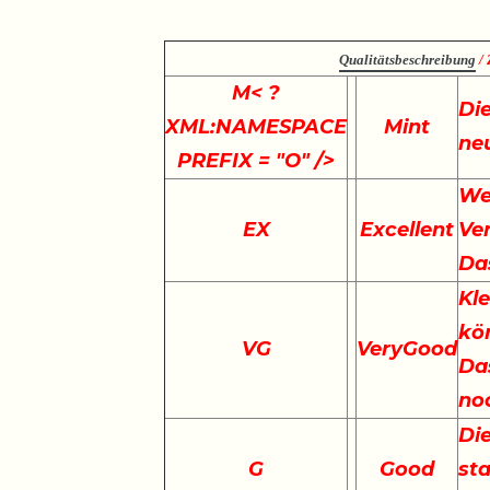
Qualitätsbeschreibung
/ 
M
< ?
Die
XML:NAMESPACE
Mint
ne
PREFIX = "O" />
We
EX
Excellent
Ve
Da
Kle
kö
VG
VeryGood
Das
no
Die
G
Good
st