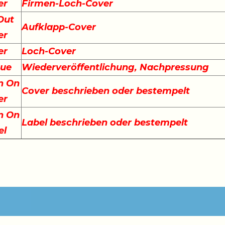
er
Firmen-Loch-Cover
Out
Aufklapp-Cover
er
er
Loch-Cover
sue
Wiederveröffentlichung, Nachpressung
n On
Cover beschrieben oder bestempelt
er
n On
Label beschrieben oder bestempelt
el