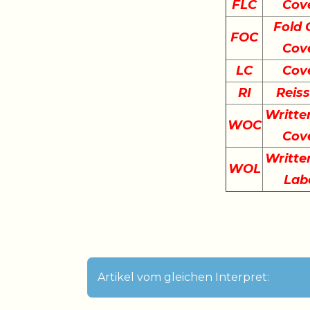
FLC
Cov
Fold 
FOC
Cov
LC
Cov
RI
Reis
Writte
WOC
Cov
Writte
WOL
Lab
Artikel vom gleichen Interpret: