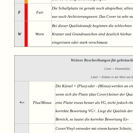
Die Schallplatte ist gerade noch abspielbar, aller
F
Fair
nur noch Archivierungswert. Das Cover ist sehr s
Bei dieser Qualitätsstufe beginnen die schlechten 
W
Worn
Kratzer und Grundrauschen sind deutlich hörbar. D
eingerissen oder stark verschmutzt.
Weitere Beschreibungen für gebräuch
Cover = Plattenhülle
Label = Etikette in der Mitte auf d
Die Kürzel + (Plus) oder - (Minus) werden an e
wenn sich die Platte (das Cover) keiner der Qual
+
-
Plus/Minus
eine Platte etwas besser als VG, nicht jedoch ehe
/
korrekte Bewertung VG+. Liegt die Qualität der
Bereich, so lautet die korrekte Bewertung Ex-.
Cover/Vinyl entweder mit einem kurzen Schnitt, 