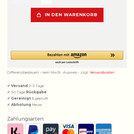
IN DEN WARENKORB
Differenzbesteuert - kein MwSt.-Ausweis - zzgl.
Versandkosten
✔
Versand
2–3 Tage
✔ 30 Tage
Rückgabe
✔
Gereinigt
& geprüft
✔
Abholung
Neuss
Zahlungsarten: