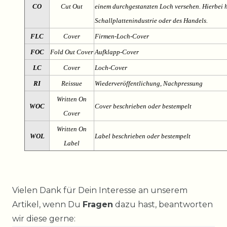
CO
Cut Out
einem durchgestanzten Loch versehen. Hierbei h
Schallplattenindustrie oder des Handels.
FLC
Cover
Firmen-Loch-Cover
FOC
Fold Out Cover
Aufklapp-Cover
LC
Cover
Loch-Cover
RI
Reissue
Wiederveröffentlichung, Nachpressung
Written On
WOC
Cover beschrieben oder bestempelt
Cover
Written On
WOL
Label beschrieben oder bestempelt
Label
Ceres::Template.mailFormHoneypotLabel
Vielen Dank für Dein Interesse an unserem
Artikel, wenn Du
Fragen
dazu hast, beantworten
wir diese gerne: