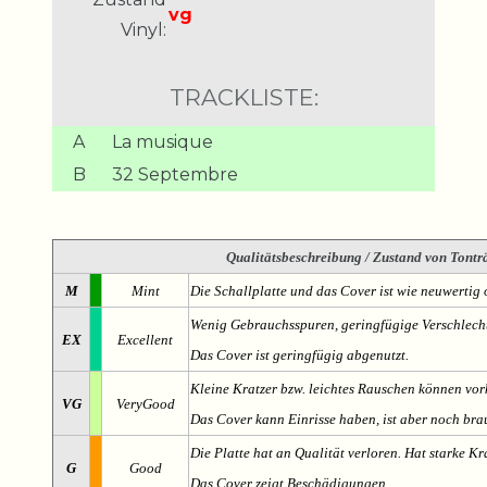
vg
Vinyl:
TRACKLISTE:
A
La musique
B
32 Septembre
Qualitätsbeschreibung
/ Zustand von Tonträ
M
Mint
Die Schallplatte und das Cover ist wie neuwertig 
Wenig Gebrauchsspuren, geringfügige Verschlech
EX
Excellent
Das Cover ist geringfügig abgenutzt.
Kleine Kratzer bzw. leichtes Rauschen können v
VG
VeryGood
Das Cover kann Einrisse haben, ist aber noch br
Die Platte hat an Qualität verloren. Hat starke Kr
G
Good
Das Cover zeigt Beschädigungen.