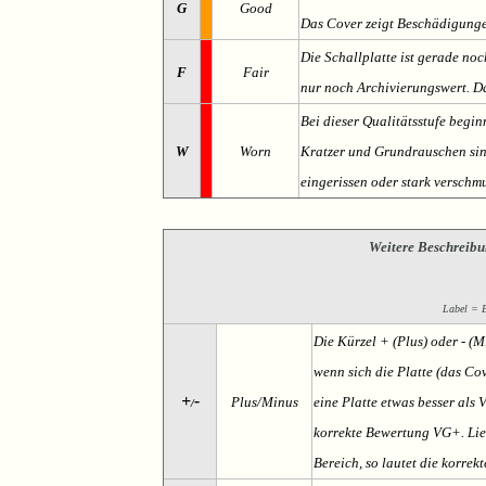
G
Good
Das Cover zeigt Beschädigung
Die Schallplatte ist gerade noc
F
Fair
nur noch Archivierungswert. Da
Bei dieser Qualitätsstufe begin
W
Worn
Kratzer und Grundrauschen sind 
eingerissen oder stark verschmu
Weitere Beschreibu
Label = Et
Die Kürzel + (Plus) oder - (
wenn sich die Platte (das Cov
+
-
Plus/Minus
eine Platte etwas besser als 
/
korrekte Bewertung VG+. Lieg
Bereich, so lautet die korrek