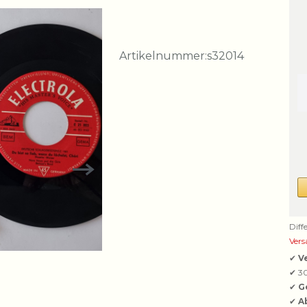
Artikelnummer:
s32014
Diff
Vers
✔
V
✔ 3
✔
G
✔
A