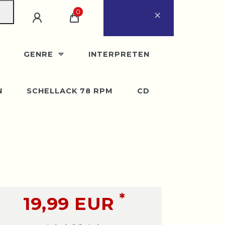
×
0
ugust
eder ab Montag, 31.
GENRE
INTERPRETEN
N
SCHELLACK 78 RPM
CD
*
19,99 EUR