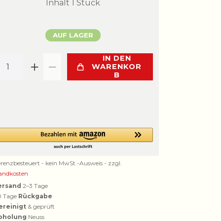
Inhalt
1
Stück
AUF LAGER
IN DEN
WARENKOR
B
erenzbesteuert - kein MwSt.-Ausweis - zzgl.
andkosten
ersand
2–3 Tage
0 Tage
Rückgabe
ereinigt
& geprüft
bholung
Neuss