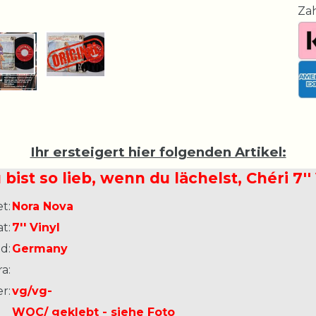
Za
Ihr ersteigert hier folgenden Artikel:
 bist so lieb, wenn du lächelst, Chéri 7'
t:
Nora Nova
t:
7'' Vinyl
d:
Germany
a:
r:
vg/vg-
WOC/ geklebt - siehe Foto