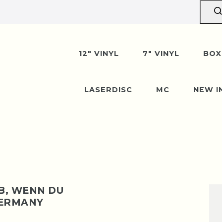
erpause vom 10. bis 29. A
n wir gerne entgegen — der Versand startet wi
12" VINYL
7" VINYL
BOX
August. Danke für euer Verständnis!
LASERDISC
MC
NEW I
EB, WENN DU
 GERMANY