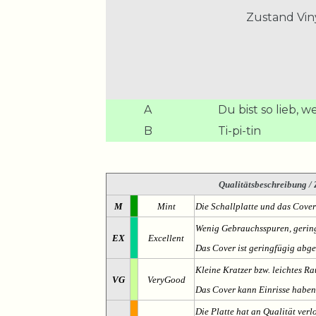
Zustand Viny
A
Du bist so lieb, w
B
Ti-pi-tin
Qualitätsbeschreibung
/ 
M
Mint
Die Schallplatte und das Cover
Wenig Gebrauchsspuren, gering
EX
Excellent
Das Cover ist geringfügig abge
Kleine Kratzer bzw. leichtes 
VG
VeryGood
Das Cover kann Einrisse haben
Die Platte hat an Qualität verl