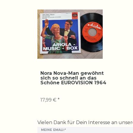
Nora Nova-Man gewöhnt
sich so schnell an das
Schöne EUROVISION 1964
17,99 € *
Ceres::Template.mailFormHoneypotLabel
Vielen Dank für Dein Interesse an unse
MEINE EMALI:*