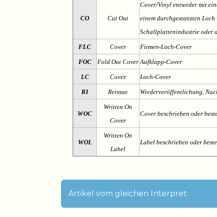
Cover/Vinyl entweder mit ein
CO
Cut Out
einem durchgestanzten Loch v
Schallplattenindustrie oder 
FLC
Cover
Firmen-Loch-Cover
FOC
Fold Out Cover
Aufklapp-Cover
LC
Cover
Loch-Cover
RI
Reissue
Wiederveröffentlichung, Na
Written On
WOC
Cover beschrieben oder best
Cover
Written On
WOL
Label beschrieben oder best
Label
Artikel vom gleichen Interpret: